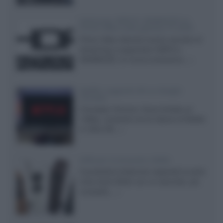
Samsung: HDR10+ ADVANCED su
Prime Video sulla gamma TV 2026
Prime Video diventa il primo servizio di
streaming a supportare HDR10+
ADVANCED, la nuova evoluzione...»
Netflix: supporto 4K su Google
Chrome
Il browser Chrome, finora limitato al
1080p, consente ora la visione di Netflix
in Ultra HD...»
Diffusori Q Acoustics 3040c
Il produttore britannico espande la serie
entry level 3000c con un secondo, più
compatto,...»