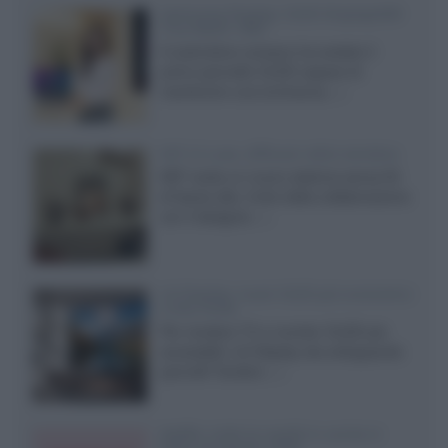
Samsung Display: OLED DisplayHDR
True Black 1400
Il costruttore coreano ha svelato il
primo pannello OLED capace di
mantenere una luminanza...»
KEF LS Luxe, diffusori attivi wireless
KEF svela un nuovo sistema senza fili
di fascia alta, frutto della collaborazione
con il designer...»
LG Display: nuovi OLED più economici
a due strati
Per rendere TV e monitor OLED più
accessibili, LG Display sta sviluppando
pannelli Tandem...»
Netflix: tutte le novità in uscita in