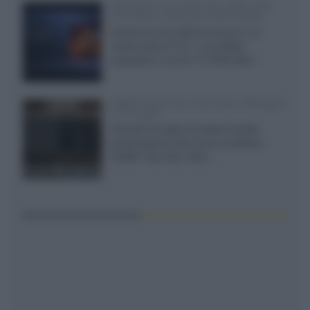
SQD-Mini LED 5.000 NIT 2040 zone
TCL 65C8L a 838 euro IVA inclusa
Grazie ad una offerta amazon e al
cache-back di TCL, è possibile
acquistare il nuovo TV SQD-Mini...
XGIMI Titan Noir Ultra Max a Bologna
il 23 luglio
Giovedì 23 luglio da Audio Quality,
presentazione del nuovo proiettore
XGIMI Titan Noir Ultra...