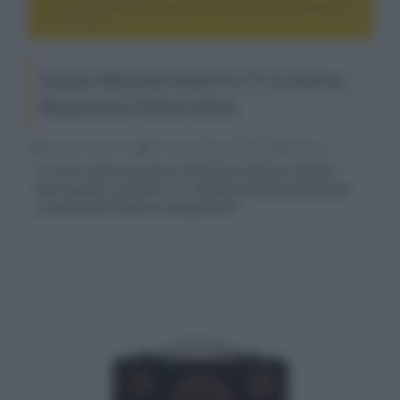
Speaker Bluetooth Audio Pro T3+ by Andreas Wargenbrant
limited edition
Speaker Bluetooth Audio Pro T3+ by Andreas
Wargenbrant limited edition
Riccardo Riondino
26 Luglio 2022, alle 09:00
diffusori
La casa svedese propone l'ennesima edizione limitata
dello speaker portatile T3+, firmata stavolta dall'artista
connazionale Andreas Wargenbrant