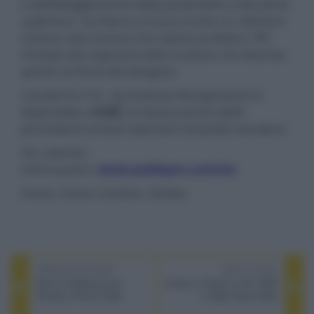
e dall’alloggiamento della pulsantiera sulla parte
superiore. Sul fianco si trova anche un ulteriore
inserto color bronzo che riporta la lettera “W”,
l’iniziale del cognome dello scultore che diventa,
quindi, la firma del designer.
L'Audio Pro T3+ by Andreas Wargenbrant è
disponibile a
€200
, lo stesso prezzo delle
precedenti versioni speciali e di quella standard.
Per ulteriori
informazioni:
www.audiopro.com/en
Fonte: Home Comfort, Exhibo
PREVIOUS POST
NEXT POST
Nuova interfaccia per
Avatar e Titanic in 4K, HDR
Amazon Prime Video
e High Frame Rate