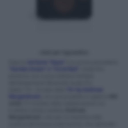
- click per ingrandire -
Dopo la
versione "Aqua"
e le ancora precedenti
"Garden Green" e "Coral Red"
, Audio Pro
presenta una nuova edizione limitata
dell'altoparlante Bluetooth Audio Pro
Addon T3+. Si tratta della
T3+ by Andreas
Wargenbrant
, che sarà prodotta in appena
500
unità
. È il risultato della collaborazione con
il celebre artista svedese
Andreas
Wargenbrant
, noto per la maestria nella
scultura del bronzo e del marmo, che riprende i