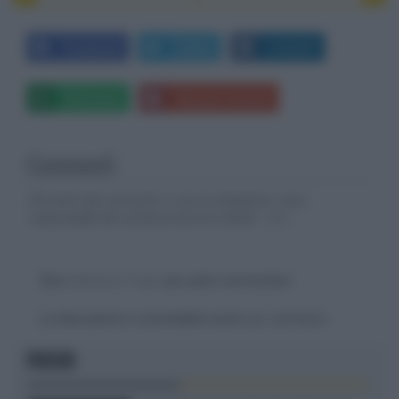
Facebook
Twitter
LinkedIn
Whatsapp
Stampa l'articolo
Commenti
Gli autori dei commenti, e non la redazione, sono
responsabili dei contenuti da loro inseriti -
Info
Devi
effettuare il login
per poter commentare
La discussione è consultabile anche
qui
, sul forum.
FOCUS