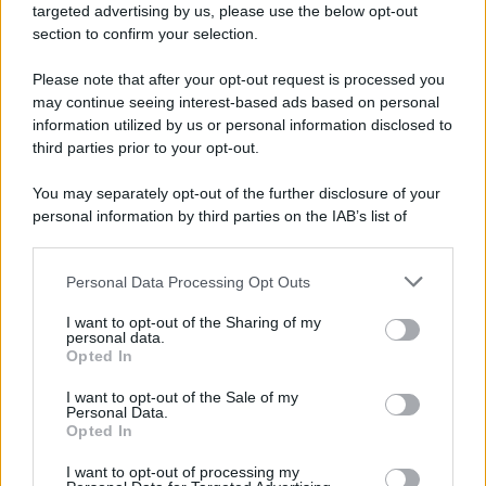
il ritorno di Futurama, il nuovo evento
targeted advertising by us, please use the below opt-out
conclusivo de...»
section to confirm your selection.
Please note that after your opt-out request is processed you
may continue seeing interest-based ads based on personal
McIntosh MX124, pre-decoder A/V
con Dirac Live Room Correction
information utilized by us or personal information disclosed to
McIntosh espande la gamma con
third parties prior to your opt-out.
un'elettronica 13.4 canali, dotata di
autocalibrazione con Dirac...»
You may separately opt-out of the further disclosure of your
personal information by third parties on the IAB’s list of
downstream participants.
Novità Apple TV+ a agosto 2026: tutte
le uscite ufficiali e il calendario
Personal Data Processing Opt Outs
This information may also be disclosed by us to third parties
Apple TV+ inaugura agosto 2026 con il
on the IAB’s List of Downstream Participants that may further
ritorno di alcune delle sue produzioni
I want to opt-out of the Sharing of my
disclose it to other third parties.
personal data.
più apprezzate,...»
Opted In
Please note that this website/app uses one or more Google
services and may gather and store information including but
I want to opt-out of the Sale of my
Le funzioni nascoste più utili
Personal Data.
not limited to your visit or usage behaviour. You may click to
all’interno degli smartphone
Opted In
grant or deny consent to Google and its third-party tags to
Dietro le funzioni più comuni di Android
use your data for below specified purposes in below Google
e iPhone si nascondono strumenti poco
I want to opt-out of processing my
consent section.