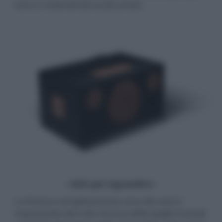
toni e i materiali da lui più amati.
- click per ingrandire -
La finitura completamente nera del case è
impreziosita dal color bronzo delle griglie frontali