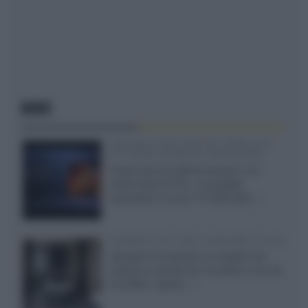
NEWS
SQD-Mini LED 5.000 NIT 2040 zone
TCL 65C8L a 838 euro IVA inclusa
Grazie ad una offerta amazon e al
cache-back di TCL, è possibile
acquistare il nuovo TV SQD-Mini...»
Velodyne The 1824, subwoofer hi-end
Velodyne ha svelato un modello che
integra un woofer da 18 pollici e uno da
24 pollici, capace...»