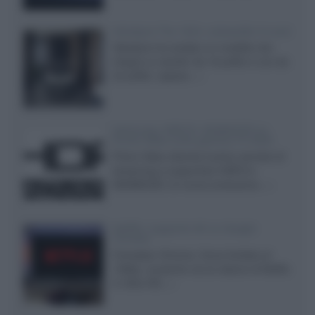
Velodyne The 1824, subwoofer hi-end
Velodyne ha svelato un modello che
integra un woofer da 18 pollici e uno da
24 pollici, capace...»
Samsung: HDR10+ ADVANCED su
Prime Video sulla gamma TV 2026
Prime Video diventa il primo servizio di
streaming a supportare HDR10+
ADVANCED, la nuova evoluzione...»
Netflix: supporto 4K su Google
Chrome
Il browser Chrome, finora limitato al
1080p, consente ora la visione di Netflix
in Ultra HD...»