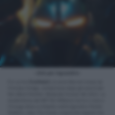
- click per ingrandire -
È in arrivo
Ironheart
, la serie Marvel creata da
Chinaka Hodge, ambientata dopo gli eventi del
film
Black Panther: Wakanda Forever
del 2022. La
studentessa del MIT Riri Williams torna a casa a
Chicago dove si imbatte nell'enigmatico Parker
Robbins, alias The Hood, scoprendo segreti che