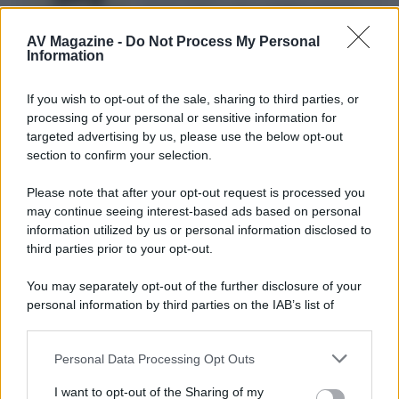
Agosto 2026 su Sky e NOW prosegue
con House of the Dragon 3 e The
AV Magazine -
Do Not Process My Personal
Walking Dead: Dead City 3,...»
Information
Disney+, le novità di agosto 2026
If you wish to opt-out of the sale, sharing to third parties, or
Ad agosto 2026 Disney+ Italia propone
processing of your personal or sensitive information for
il ritorno di Futurama, il nuovo evento
targeted advertising by us, please use the below opt-out
conclusivo de...»
section to confirm your selection.
Please note that after your opt-out request is processed you
may continue seeing interest-based ads based on personal
McIntosh MX124, pre-decoder A/V
con Dirac Live Room Correction
information utilized by us or personal information disclosed to
McIntosh espande la gamma con
third parties prior to your opt-out.
un'elettronica 13.4 canali, dotata di
autocalibrazione con Dirac...»
You may separately opt-out of the further disclosure of your
personal information by third parties on the IAB’s list of
downstream participants.
Novità Apple TV+ a agosto 2026: tutte
le uscite ufficiali e il calendario
Personal Data Processing Opt Outs
This information may also be disclosed by us to third parties
Apple TV+ inaugura agosto 2026 con il
on the IAB’s List of Downstream Participants that may further
ritorno di alcune delle sue produzioni
I want to opt-out of the Sharing of my
disclose it to other third parties.