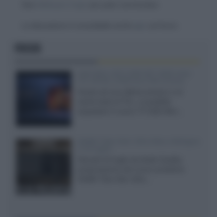
Devi
effettuare il login
per poter commentare
La discussione è consultabile anche
qui
, sul forum.
FOCUS
SQD-Mini LED 5.000 NIT 2040 zone
TCL 65C8L a 838 euro IVA inclusa
Grazie ad una offerta amazon e al
cache-back di TCL, è possibile
acquistare il nuovo TV SQD-Mini...
XGIMI Titan Noir Ultra Max a Bologna
il 23 luglio
Giovedì 23 luglio da Audio Quality,
presentazione del nuovo proiettore
XGIMI Titan Noir Ultra...