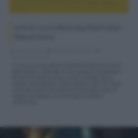
Ironheart, la serie Marvel dopo Black Panther: Wakanda
Forever
Ironheart, la serie Marvel dopo Black Panther:
Wakanda Forever
Fabrizio Guerrieri
30 Maggio 2025, alle 02:00
cinema, movie e serie tv
È in arrivo la serie Marvel ambientata dopo gli eventi di
Black Panther: Wakanda Forever quando la studentessa
del MIT Riri Williams torna a casa a Chicago dove si
imbatte nell'enigmatico Parker Robbins, alias The Hood,
scoprendo segreti che mettono la tecnologia contro la
magia e portandola su una strada pericolosa e
avventurosa