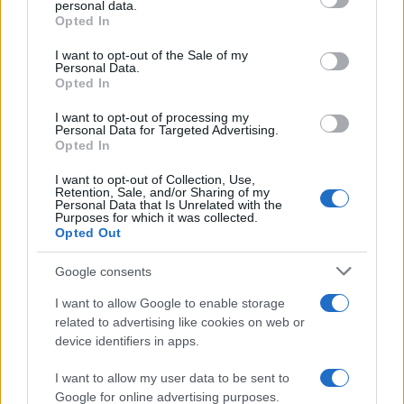
personal data.
più apprezzate,...»
Opted In
Please note that this website/app uses one or more Google
services and may gather and store information including but
I want to opt-out of the Sale of my
Le funzioni nascoste più utili
Personal Data.
not limited to your visit or usage behaviour. You may click to
all’interno degli smartphone
Opted In
grant or deny consent to Google and its third-party tags to
Dietro le funzioni più comuni di Android
use your data for below specified purposes in below Google
e iPhone si nascondono strumenti poco
I want to opt-out of processing my
consent section.
Personal Data for Targeted Advertising.
conosciuti...»
Opted In
I want to opt-out of Collection, Use,
Retention, Sale, and/or Sharing of my
Personal Data that Is Unrelated with the
Purposes for which it was collected.
Opted Out
Google consents
I want to allow Google to enable storage
related to advertising like cookies on web or
device identifiers in apps.
I want to allow my user data to be sent to
Google for online advertising purposes.