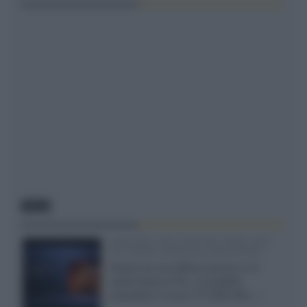
NEWS
SQD-Mini LED 5.000 NIT 2040 zone
TCL 65C8L a 838 euro IVA inclusa
Grazie ad una offerta amazon e al
cache-back di TCL, è possibile
acquistare il nuovo TV SQD-Mini...»