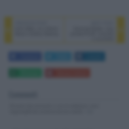
PREVIOUS POST
NEXT POST
Echo Valley, con Julianne
Samsung Display: nuovi
Moore e Sydney Sweeney
prototipi EL-QD, microLED
e microOLED
Facebook
Twitter
LinkedIn
Whatsapp
Stampa l'articolo
Commenti
Gli autori dei commenti, e non la redazione, sono
responsabili dei contenuti da loro inseriti -
Info