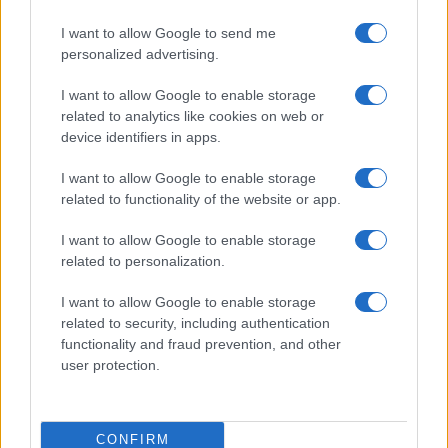
I want to allow Google to send me
personalized advertising.
I want to allow Google to enable storage
related to analytics like cookies on web or
AV Magazine
è membro EISA dal 2019
device identifiers in apps.
all'interno del Mobile Devices Expert Group
I want to allow Google to enable storage
Per informazioni:
www.eisa.eu
related to functionality of the website or app.
I want to allow Google to enable storage
related to personalization.
Legali
-
Privacy
-
Privicy settings
Cookie
-
Pubblicità
-
Redazione
I want to allow Google to enable storage
related to security, including authentication
AV Raw s.n.c. P.iva: 02040960672
functionality and fraud prevention, and other
AV Magazine - Testata giornalistica con registrazione Tribunale di
user protection.
Teramo n. 527 del 22.12.2004
Direttore Responsabile: Emidio Frattaroli
Editore: AV Raw s.n.c. - Iscrizione ROC n. 33221
CONFIRM