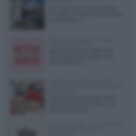
a due strati
Per rendere TV e monitor OLED più
accessibili, LG Display sta sviluppando
pannelli Tandem...»
Netflix: tutte le novità in uscita in
Italia ad agosto 2026
Agosto 2026 porta su Netflix Italia
nuove stagioni molto attese, serie
internazionali, film...»
Vendere online cuffie, auricolari e
speaker portatili tra privati: la guida
alle spedizioni
Cuffie, auricolari e speaker portatili
sono facili da vendere online, ma le
dimensioni compatte...»
Novità Sky e NOW: le uscite di agosto
2026 tra serie, film, show e
documentari