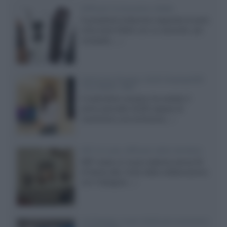
Diffusori Q Acoustics 3040c
Il produttore britannico espande la serie
entry level 3000c con un secondo, più
compatto,...»
Samsung Display: OLED DisplayHDR
True Black 1400
Il costruttore coreano ha svelato il
primo pannello OLED capace di
mantenere una luminanza...»
KEF LS Luxe, diffusori attivi wireless
KEF svela un nuovo sistema senza fili
di fascia alta, frutto della collaborazione
con il designer...»
LG Display: nuovi OLED più economici