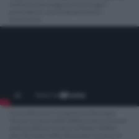
mettono la tecnologia contro la magia e
portandola su una strada pericolosa e
avventurosa.
Il cast della serie è composto da Dominique
Thorne nei panni di Riri Williams alias Ironheart,
Anthony Ramos nei panni di Parker Robbins
alias The Hood, Alden Ehrenreich nei panni di