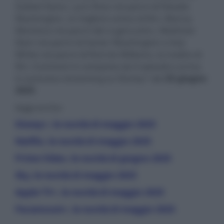
Ezekiel Stane, Lyric Ross nei panni di Natalie
Washington, la migliore amica di Riri, Manny
Montana nei panni del cugino John, Matthew
Elam nei panni di Xavier Washington e Anji
White nei panni di Ronnie Williams, la madre di
Riri. Ironheart è composta da 6 episodi e arriva
in esclusiva streaming su Disney+ dal
25 giugno
2025
.
leggi anche:
Disney+, le novità di maggio 2025
Netflix, le novità di maggio 2025
Prime Video, le novità di giugno 2025
Sky, le novità di maggio 2025
Apple TV+, le novità di maggio 2025
Paramount+, le novità di maggio 2025