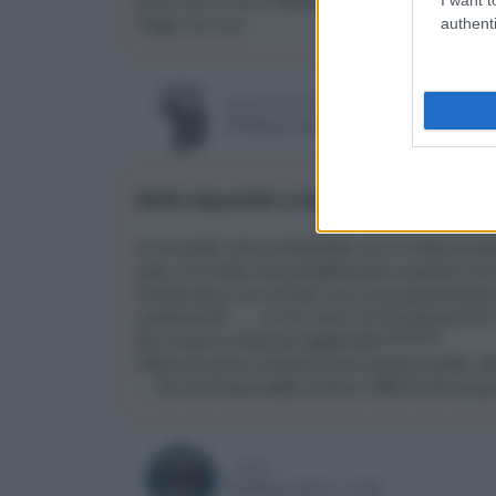
mega :cry::cry:
authenti
grendizer73
05 Marzo 2015, 17:22
Netflix disponibile in Italia nel 2015
A me quello che fa imbestialire non è il fatto di 
esso, ma il fatto che probabilmente (e queste voc
introdurranno sul mercato una nuova generazione
contenuti 4K.........E chi come me l'ha presa al 
Ne compra un'altra più aggiornata???????
Utilizza la prima versione come soprammobile, da
.....Se così fosse addio a Sony e M$ finchè campo
...zed...
05 Marzo 2015, 17:55