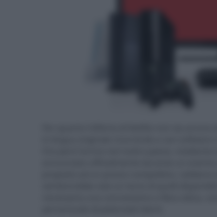
Per quanto l'offerta di Netflix non sia ancora d
in lingua originale ricorrendo a vari software 
Ora però l'arrivo nel nostro paese, mediante l
annunciato ufficialmente durante un evento a
proposto ad un prezzo competitivo, sebbene da
sembrerebbe solo
un terzo di quelli disponibi
necessaria una connessione a fibra ottica, e
percentuale di potenziali clienti.