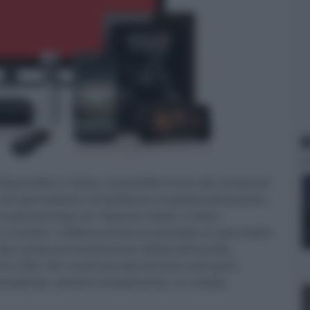
N
isponibile in Italia, è possibile fruire dei contenuti
che permettono di falsificare la geolocalizzazione.
a partnership con Telecom Italia, è stato
 Londra. L'offerta di lancio prevede un pacchetto
i contenuti fortemente ridotti all'esordio,
li in USA. Per usufruire del servizio sarà però
scludendo, almeno inizialmente, un ampia