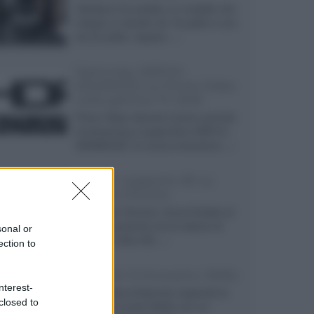
Velodyne ha svelato un modello che
integra un woofer da 18 pollici e uno
da 24 pollici, capace...»
Samsung: HDR10+
ADVANCED su Prime Video
sulla gamma TV 2026
Prime Video diventa il primo servizio
di streaming a supportare HDR10+
ADVANCED, la nuova evoluzione...»
Netflix: supporto 4K su
Google Chrome
Il browser Chrome, finora limitato al
1080p, consente ora la visione di
sonal or
Netflix in Ultra HD...»
ection to
Diffusori Q Acoustics 3040c
nterest-
Il produttore britannico espande la
closed to
serie entry level 3000c con un