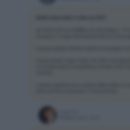
Netflix disponibile in Italia nel 2015
per favore VOI con lafiBBra non lamentatevi...!!!!! 
va quasi a 7 mega reali stranamente) emi tocca pag
xò posso godere dell'aria salubre di campagna che 
cmq tornando in topic il fatto che netfix sarà dispo
in un paese dove il monopolismo ricorda molto l'un
miracolo..
x quanto riguarda sono contento della notizia..e a
potrò usufruire nei prossimi 10 anni almeno..
hoppio24
05 Marzo 2015, 18:37