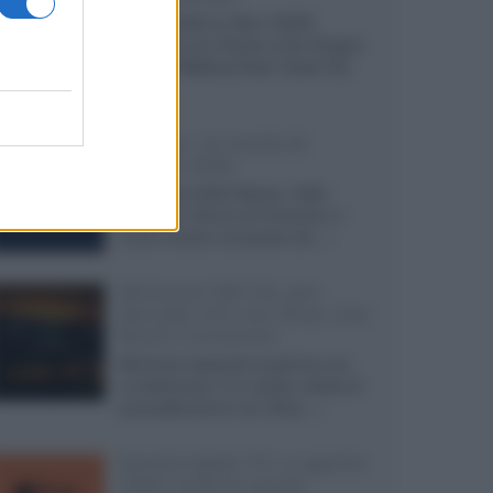
Agosto 2026 su Sky e NOW
prosegue con House of the Dragon
3 e The Walking Dead: Dead City
3,...»
Disney+, le novità di
agosto 2026
Ad agosto 2026 Disney+ Italia
propone il ritorno di Futurama, il
nuovo evento conclusivo de...»
McIntosh MX124, pre-
decoder A/V con Dirac Live
Room Correction
McIntosh espande la gamma con
un'elettronica 13.4 canali, dotata di
autocalibrazione con Dirac...»
Novità Apple TV+ a agosto
2026: tutte le uscite