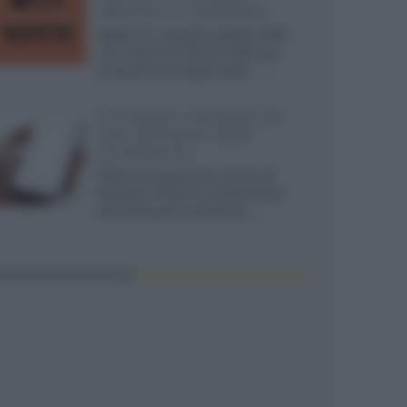
ufficiali e il calendario
Apple TV+ inaugura agosto 2026
con il ritorno di alcune delle sue
produzioni più apprezzate,...»
Le funzioni nascoste più
utili all’interno degli
smartphone
Dietro le funzioni più comuni di
Android e iPhone si nascondono
strumenti poco conosciuti...»