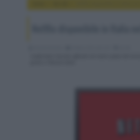
Home
4k e 8k
Netflix disponibile in Italia ne
Netflix disponibile in Italia n
Riccardo Riondino
05 Marzo 2015, alle 12:21
4k e 8k
Confermato l'esordio ufficiale nel nostro paese del serv
grazie a Telecom Italia