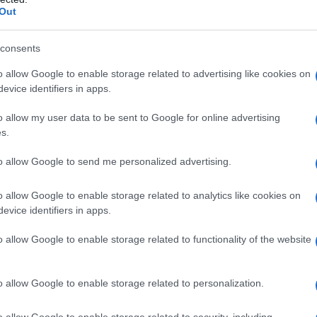
Out
consents
o allow Google to enable storage related to advertising like cookies on
evice identifiers in apps.
le ad un'offerta bundle diciamo scontata con Telecom che
o allow my user data to be sent to Google for online advertising
gli altri utenti.
s.
 lingua originale sottotitolata,come spero, o doppiati
et con cui collaboro ma abbianare Spotify per la musica, che
to allow Google to send me personalized advertising.
be un nuovo punto di partenza.
o allow Google to enable storage related to analytics like cookies on
evice identifiers in apps.
o allow Google to enable storage related to functionality of the website
o allow Google to enable storage related to personalization.
tandard, il massimo è una connessione satellitare da 3
o allow Google to enable storage related to security, including