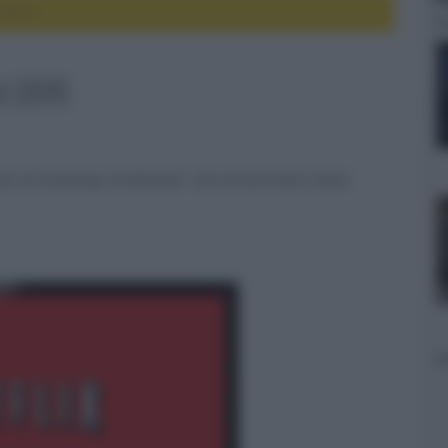
l 2015
el 2015
izio di streaming "on-demand", che arriverà entro l'anno