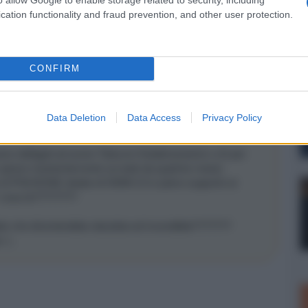
cation functionality and fraud prevention, and other user protection.
CONFIRM
Data Deletion
Data Access
Privacy Policy
essere obbligati ad avere Telecom/Vodafone/wind o chi per
i girano insistentemente sul web da qualche mese)
 di PS4/XONE dotate di HDMI 2.0 e pieno supporto ai
D1 cosa fa????????
to che diventerebbe obsoleta ed invendibile???????
 :(.