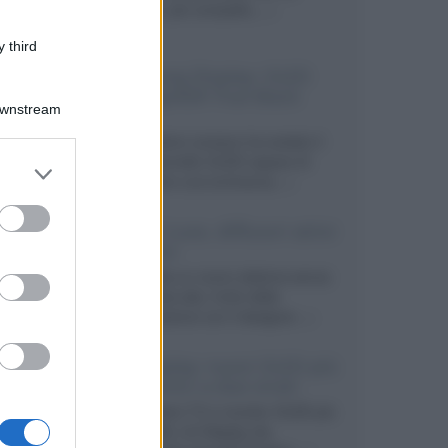
secondo, più compatto,...»
 third
Samsung Display: OLED
DisplayHDR True Black
Downstream
1400
Il costruttore coreano ha svelato il
primo pannello OLED capace di
er and store
mantenere una luminanza...»
to grant or
ed purposes
KEF LS Luxe, diffusori attivi
wireless
KEF svela un nuovo sistema senza
fili di fascia alta, frutto della
collaborazione con il designer...»
LG Display: nuovi OLED più
economici a due strati
Per rendere TV e monitor OLED più
accessibili, LG Display sta