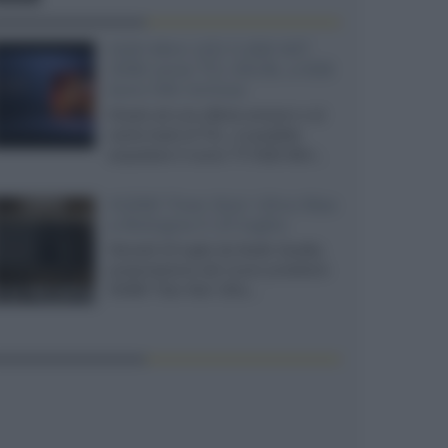
SQD-Mini LED 5.000 NIT
2040 zone TCL 65C8L a 838
euro IVA inclusa
Grazie ad una offerta amazon e al
cache-back di TCL, è possibile
acquistare il nuovo TV SQD-Mini...
XGIMI Titan Noir Ultra Max
a Bologna il 23 luglio
Giovedì 23 luglio da Audio Quality,
presentazione del nuovo proiettore
XGIMI Titan Noir Ultra...