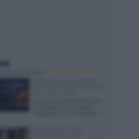
EWS
SQD-Mini LED 5.000 NIT
2040 zone TCL 65C8L a 838
euro IVA inclusa
Grazie ad una offerta amazon e al
cache-back di TCL, è possibile
acquistare il nuovo TV SQD-Mini...»
Velodyne The 1824,
subwoofer hi-end