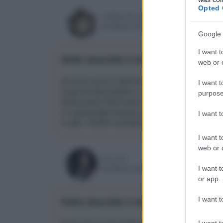
Opted 
red5goahead
05 Marzo 2015, 13:18
Google 
I want t
Netflix disponibile in Italia nel 2015
web or d
Anche io sono in Vdsl Fastweb, credo più probabi
I want t
funge da intermediario e un'offerta classica per tutti 
purpose
Manca però l'informazione se i contenuti saranno il
mi spiacerebbe lasciare gli amici di italiansubs.n
I want 
ho già, e Netflix soprattutto per le serie tv, sareb
I want t
web or d
wercide
05 Marzo 2015, 17:01
I want t
or app.
I want t
Netflix disponibile in Italia nel 2015
Dove vivo io non è disponibile neanche un'ADSL s
I want t