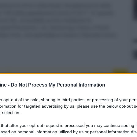
timento di tre miliardi per l’ampliamento della
l
75% della popolazione entro il 2017. In questo
nuti 4K, accessibile anche mediante le
i quali Panasonic, LG, Samsung e Sony, e forse
Xbox One, che potrebbero essere rilasciate entro
NEXT POST
MWC: AMIDuOS emulatore Android
ine -
Do Not Process My Personal Information
per Windows
to opt-out of the sale, sharing to third parties, or processing of your per
formation for targeted advertising by us, please use the below opt-out s
Whatsapp
Stampa l'articolo
 selection.
 that after your opt-out request is processed you may continue seeing i
ased on personal information utilized by us or personal information dis