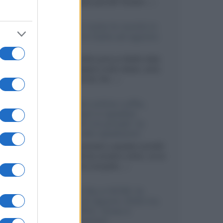
sviluppando pannelli Tandem...»
Netflix: tutte le novità in
uscita in Italia ad agosto
2026
Agosto 2026 porta su Netflix Italia
nuove stagioni molto attese, serie
internazionali, film...»
Vendere online cuffie,
auricolari e speaker
portatili tra privati: la
guida alle spedizioni
Cuffie, auricolari e speaker portatili
sono facili da vendere online, ma le
dimensioni compatte...»
Novità Sky e NOW: le
uscite di agosto 2026 tra
serie, film, show e
documentari