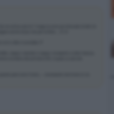
da me arriva solo la 7 mega (e sono piu fortunato di altri xè
are anche di piu che per la fibra... :D :D
voi in città vi scordate :P
nibile, seppur castrato e seppur nonaperto a tutta l'utenza,
ione sovietica dei primianni 60, è quasi un piccolo
 quanto pare sono l'unico.... nonostante nemmeno io ne