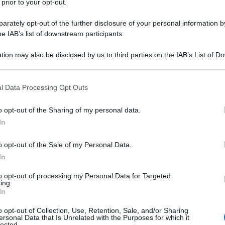
 prior to your opt-out.
nsabili dei contenuti da loro inseriti -
Info
rately opt-out of the further disclosure of your personal information by
he IAB’s list of downstream participants.
tion may also be disclosed by us to third parties on the IAB’s List of 
 that may further disclose it to other third parties.
 that this website/app uses one or more Google services and may gath
l Data Processing Opt Outs
including but not limited to your visit or usage behaviour. You may click 
 to Google and its third-party tags to use your data for below specifi
lix bisognerà essere abbonati a Telecom?? Ditemi che non è
o opt-out of the Sharing of my personal data.
ogle consent section.
In
Mb (290 effettivi in download!) e banda da vendere non
o opt-out of the Sale of my Personal Data.
per me passare alla Fibra 100 di Telecom costituirebbe un
In
n unico provider è la più grossa boiata (se così fosse) che
to opt-out of processing my Personal Data for Targeted
ing.
In
SA, pagando meno e con la possibilità di accedere al 100%
o opt-out of Collection, Use, Retention, Sale, and/or Sharing
ersonal Data that Is Unrelated with the Purposes for which it
lected.