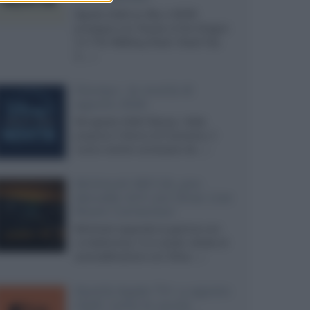
Agosto 2026 su Sky e NOW
prosegue con House of the Dragon
3 e The Walking Dead: Dead City
3,...»
Disney+, le novità di
agosto 2026
Ad agosto 2026 Disney+ Italia
propone il ritorno di Futurama, il
nuovo evento conclusivo de...»
McIntosh MX124, pre-
decoder A/V con Dirac Live
Room Correction
McIntosh espande la gamma con
un'elettronica 13.4 canali, dotata di
autocalibrazione con Dirac...»
Novità Apple TV+ a agosto
2026: tutte le uscite