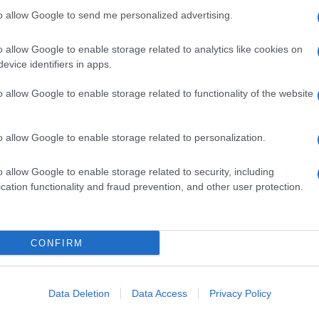
to allow Google to send me personalized advertising.
o allow Google to enable storage related to analytics like cookies on
evice identifiers in apps.
Surround 100
o allow Google to enable storage related to functionality of the website
er ingrandire -
la Core 100 è affidato ad una ricostruzione
o allow Google to enable storage related to personalization.
ati
4 trasduttori da 5,71 centimetri
(2 rivolti
trale
e un
doppio woofer da 10,16 centimetri
.
o allow Google to enable storage related to security, including
 da 5,71 centimetri
affiancati dagli stessi
2
cation functionality and fraud prevention, and other user protection.
h e almeno una porta
HDMI con eARC
.
CONFIRM
Data Deletion
Data Access
Privacy Policy