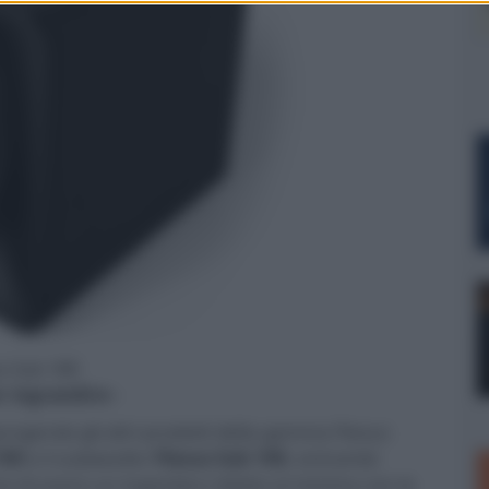
us Sub 100
er ingrandire -
ungendo gli altri prodotti della gamma Flexus
100
e il subwoofer
Flexus Sub 100
, entrambi
re di avere un ingombro ridotto al minimo con le