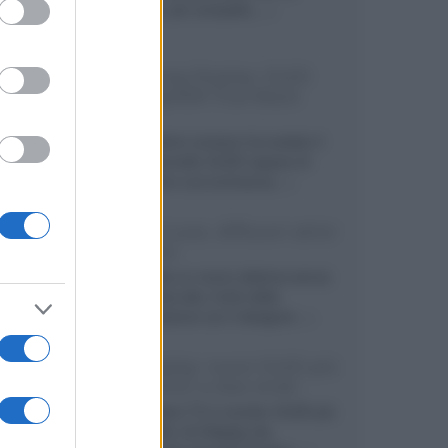
ed purposes
secondo, più compatto,...»
Samsung Display: OLED
DisplayHDR True Black
1400
Il costruttore coreano ha svelato il
primo pannello OLED capace di
mantenere una luminanza...»
KEF LS Luxe, diffusori attivi
wireless
KEF svela un nuovo sistema senza
fili di fascia alta, frutto della
collaborazione con il designer...»
LG Display: nuovi OLED più
economici a due strati
Per rendere TV e monitor OLED più
accessibili, LG Display sta