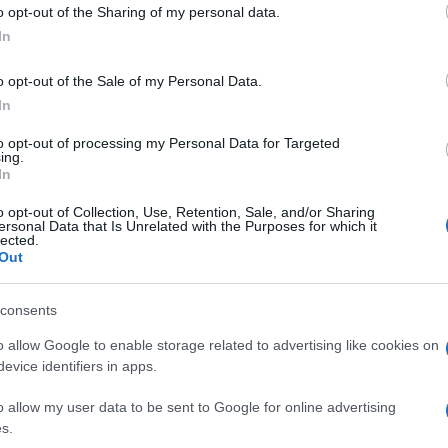
 to Google and its third-party tags to use your data for below specifi
bar
Flexus Core 100
e
Flexus Core 200
, con
o opt-out of the Sharing of my personal data.
ogle consent section.
one a
3.1.2 canali
e dimensioni un po' più
In
sa è un
2.1 canali
.
o opt-out of the Sale of my Personal Data.
In
to opt-out of processing my Personal Data for Targeted
ing.
In
o opt-out of Collection, Use, Retention, Sale, and/or Sharing
ersonal Data that Is Unrelated with the Purposes for which it
lected.
Out
consents
o allow Google to enable storage related to advertising like cookies on
evice identifiers in apps.
o allow my user data to be sent to Google for online advertising
s.