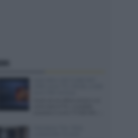
EWS
SQD-Mini LED 5.000 NIT
2040 zone TCL 65C8L a 838
euro IVA inclusa
Grazie ad una offerta amazon e al
cache-back di TCL, è possibile
acquistare il nuovo TV SQD-Mini...»
Velodyne The 1824,
subwoofer hi-end