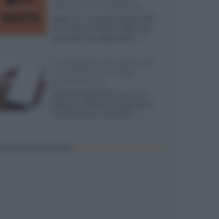
ufficiali e il calendario
Apple TV+ inaugura agosto 2026
con il ritorno di alcune delle sue
produzioni più apprezzate,...»
Le funzioni nascoste più
utili all’interno degli
smartphone
Dietro le funzioni più comuni di
Android e iPhone si nascondono
strumenti poco conosciuti...»