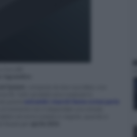
N
s Core 200
er ingrandire -
und System
, composta da due soundbar, una
fili. Tutti i prodotti sono realizzati in
ale poiché
entrambi i marchi fanno ormai parte
e al momento non è disponibile una scheda
omplete verranno svelate in seguito, quando si
o fissato per
aprile 2024
.