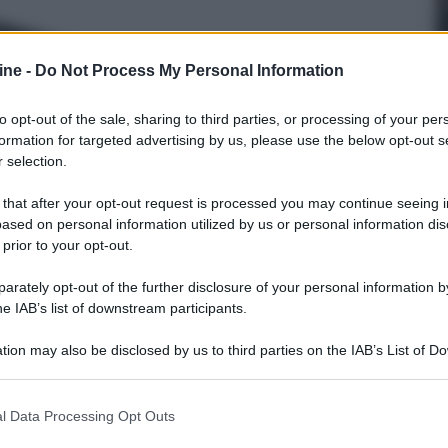
ine -
Do Not Process My Personal Information
to opt-out of the sale, sharing to third parties, or processing of your per
formation for targeted advertising by us, please use the below opt-out s
 selection.
 that after your opt-out request is processed you may continue seeing i
ased on personal information utilized by us or personal information dis
 prior to your opt-out.
rately opt-out of the further disclosure of your personal information by
he IAB’s list of downstream participants.
0 e Flexus Core 200
tion may also be disclosed by us to third parties on the IAB’s List of 
er ingrandire -
 that may further disclose it to other third parties.
la messa a punto dei prodotti: nello specifico si
 that this website/app uses one or more Google services and may gath
dunque probabilmente dei DSP e di tutto ciò che va
l Data Processing Opt Outs
including but not limited to your visit or usage behaviour. You may click 
vece mantenuto uno stretto riserbo sulle