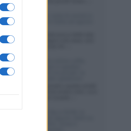
sviluppando pannelli Tandem...»
Netflix: tutte le novità in
uscita in Italia ad agosto
2026
Agosto 2026 porta su Netflix Italia
nuove stagioni molto attese, serie
internazionali, film...»
Vendere online cuffie,
auricolari e speaker
portatili tra privati: la
guida alle spedizioni
Cuffie, auricolari e speaker portatili
sono facili da vendere online, ma le
dimensioni compatte...»
Novità Sky e NOW: le
uscite di agosto 2026 tra
serie, film, show e
documentari