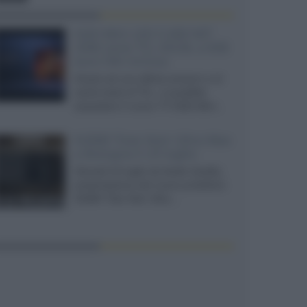
SQD-Mini LED 5.000 NIT
2040 zone TCL 65C8L a 838
euro IVA inclusa
Grazie ad una offerta amazon e al
cache-back di TCL, è possibile
acquistare il nuovo TV SQD-Mini...
XGIMI Titan Noir Ultra Max
a Bologna il 23 luglio
Giovedì 23 luglio da Audio Quality,
presentazione del nuovo proiettore
XGIMI Titan Noir Ultra...