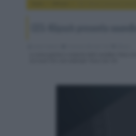
Home
diffusori
CES: Klipsch presenta sound
CES: Klipsch presenta soundb
Emidio Frattaroli
15 Gennaio 2024, alle 11:50
diffusori
La nuova gamma è composta dalle soundbar Flexus Core 
Surround 100 e dal subwoofer Flexus Sub 100