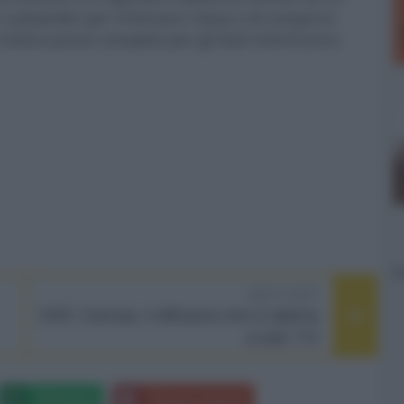
subwoofer per rinforzare i bassi o di comporre
istino prezzi completo per gli Stati Uniti (l'unico
NEXT POST
CES: Canvas, il diffusore che si abbina
a tutti i TV
Whatsapp
Stampa l'articolo