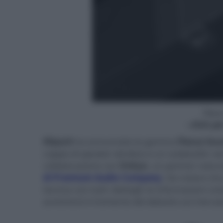
Flexu
- click p
Klipsch
ha annunciato la gamma
Flexus So
coppia di speaker wireless e un subwoofer senza 
collaborazione con
Onkyo
, un partner natur
di Premium Audio Company
. Da notare ch
tecnica con tutti i dettagli: le informazioni c
avvicinerà il momento del debutto sul mercat