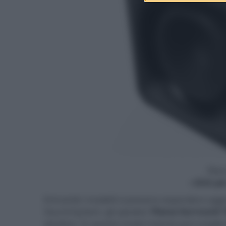
Flex
- click p
Entrambi i modelli si possono espandere aggi
Sound System: gli speaker
Flexus Surround 
wireless. In questo modo l'utente può sceglie