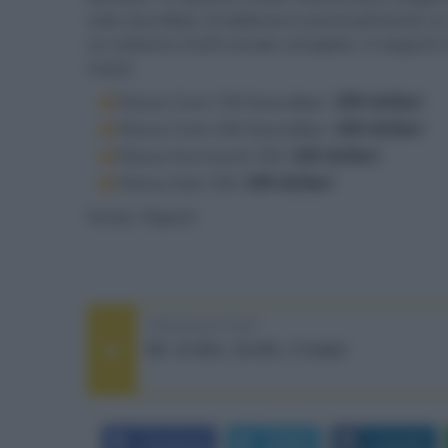
sole soundbar, di abbinare eventualmente un 
un sistema multi-canale completo. A seguire il l
noto):
Flexus Core 100 Soundbar:
299
dollari
Flexus Core 200 Soundbar:
449
dollari
Flexus Surround 100:
249
dollari
Flexus Sub 100:
299
dollari
Fonte: Klipsch
PREVIOUS POST
Mr. & Mrs. Smith, il trailer
Facebook
Twitter
LinkedIn