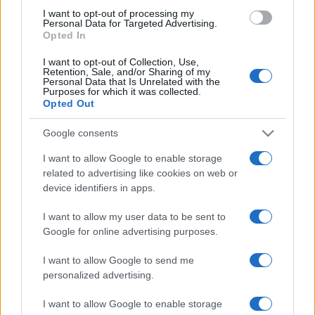
use your data for below specified purposes in below Google
I want to opt-out of processing my
consent section.
Facebook
X (Twitter)
Bluesky
LinkedIn
Reddit
Pinterest
Tumblr
WhatsApp
Email
Li
Condividi:
Personal Data for Targeted Advertising.
Opted In
I want to opt-out of Collection, Use,
Retention, Sale, and/or Sharing of my
Personal Data that Is Unrelated with the
Purposes for which it was collected.
Opted Out
Google consents
I want to allow Google to enable storage
related to advertising like cookies on web or
device identifiers in apps.
I want to allow my user data to be sent to
Google for online advertising purposes.
I want to allow Google to send me
personalized advertising.
I want to allow Google to enable storage