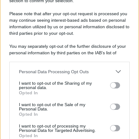
section to confirm your selection.
Anzi... di più! Sembra la dimostrazione scientifica che "il
meglio è nemico del bene", specie se per "meglio" intendiamo
Please note that after your opt-out request is processed you
"meglio per Samsung"
may continue seeing interest-based ads based on personal
information utilized by us or personal information disclosed to
third parties prior to your opt-out.
You may separately opt-out of the further disclosure of your
personal information by third parties on the IAB’s list of
downstream participants.
Personal Data Processing Opt Outs
This information may also be disclosed by us to third parties
on the IAB’s List of Downstream Participants that may further
I want to opt-out of the Sharing of my
disclose it to other third parties.
personal data.
Opted In
Please note that this website/app uses one or more Google
services and may gather and store information including but
I want to opt-out of the Sale of my
Personal Data.
not limited to your visit or usage behaviour. You may click to
Opted In
grant or deny consent to Google and its third-party tags to
use your data for below specified purposes in below Google
I want to opt-out of processing my
consent section.
Personal Data for Targeted Advertising.
Opted In