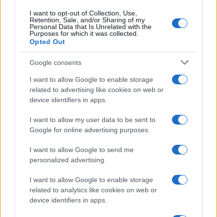
I want to opt-out of Collection, Use,
Retention, Sale, and/or Sharing of my
Personal Data that Is Unrelated with the
Purposes for which it was collected.
Opted Out
Devi accedere o registrarti per rispondere qui.
Google consents
Facebook
X (Twitter)
Bluesky
LinkedIn
Reddit
Pinterest
Tumblr
WhatsApp
Email
Li
Condividi:
I want to allow Google to enable storage
related to advertising like cookies on web or
device identifiers in apps.
I want to allow my user data to be sent to
Google for online advertising purposes.
I want to allow Google to send me
personalized advertising.
I want to allow Google to enable storage
related to analytics like cookies on web or
device identifiers in apps.