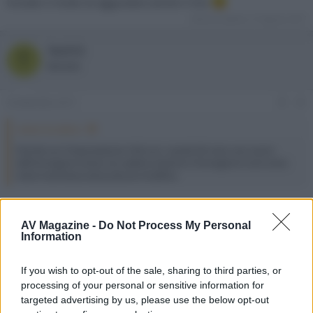
trovato il modo di aggiustare anche il mio
Ultima modifica:
31 Agosto 2017
Tech72
T
Bannato
8 Settembre 2017
#5
robsin ha detto:
Perché con l'impostazione 16:9 con i canali HD noto uno zoom
dell'immagine invece con adatta schermo l'immagine è così come
viene trasmessa senza alcuna modifica
Certo che Samsung ne fa di cavolate eh...
AV Magazine -
Do Not Process My Personal
Information
pace830sky
New member
If you wish to opt-out of the sale, sharing to third parties, or
processing of your personal or sensitive information for
8 Settembre 2017
#6
targeted advertising by us, please use the below opt-out