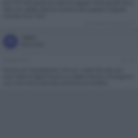
tuo TV è 16/9 quindi se riceve un segnale 16/9 è giusto che si
setti così, adatta schermo funziona solo quando il segnale
ricevuto non è 16/9.
Ultima modifica:
26 Agosto 2017
robsin
R
New member
26 Agosto 2017
#3
Perché con l'impostazione 16:9 con i canali HD noto uno
zoom dell'immagine invece con adatta schermo l'immagine è
così come viene trasmessa senza alcuna modifica