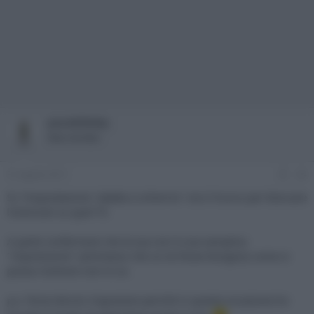
pace830sky
New member
31 Agosto 2017
#4
Sì, l'impostazione "adatta a schermo" era il trucco per bloccare
l'overscan su quel TV.
A parte confermare che la tua non è una semplice
"impressione" (ammesso che ce ne fosse bisogno) come si
possa risolvere non lo so.
p.s. forse dovrei ringraziare perché in questa occasione ho