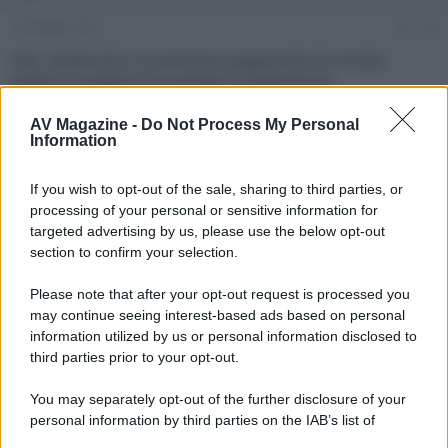
16 Maggio 2022
#4
Ciao, sembra di si, la versione a pagamento è la studio,
questa è la pagina che precede la registrazione:
AV Magazine -
Do Not Process My Personal
Information
If you wish to opt-out of the sale, sharing to third parties, or
processing of your personal or sensitive information for
targeted advertising by us, please use the below opt-out
section to confirm your selection.
Please note that after your opt-out request is processed you
Ultima modifica:
16 Maggio 2022
may continue seeing interest-based ads based on personal
information utilized by us or personal information disclosed to
third parties prior to your opt-out.
You may separately opt-out of the further disclosure of your
personal information by third parties on the IAB’s list of
downstream participants.