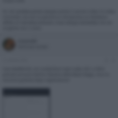
Grazie mille.
P.S. Mi sarebbe potuto bastare anche il vecchio Video To Video
Converter, ma non so perché mi introduceva un fastidioso
effetto di interallacciamento: linee oblique dentellate che nel
sorgente non ci sono.
oceano60
Well-known member
21 Gennaio 2022
#2
Ciao MadWorld, con contenitore mp4 codec AVC o HEVC
potresti provare DaVinci Resolve della Black Magic, trovi la
versione gratuita dopo registrazione: