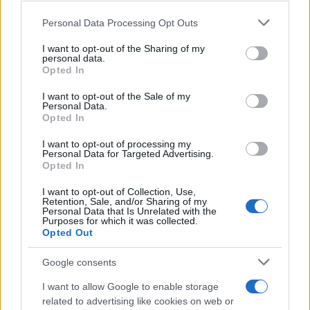
Personal Data Processing Opt Outs
This information may also be disclosed by us to third parties
on the IAB’s List of Downstream Participants that may further
I want to opt-out of the Sharing of my
disclose it to other third parties.
personal data.
Opted In
Please note that this website/app uses one or more Google
services and may gather and store information including but
I want to opt-out of the Sale of my
Personal Data.
not limited to your visit or usage behaviour. You may click to
Opted In
grant or deny consent to Google and its third-party tags to
use your data for below specified purposes in below Google
I want to opt-out of processing my
consent section.
Personal Data for Targeted Advertising.
Opted In
I want to opt-out of Collection, Use,
Retention, Sale, and/or Sharing of my
Personal Data that Is Unrelated with the
Purposes for which it was collected.
Opted Out
Devi accedere o registrarti per rispondere qui.
Google consents
Facebook
X (Twitter)
Bluesky
LinkedIn
Reddit
Pinterest
Tumblr
WhatsApp
Email
Li
Condividi:
I want to allow Google to enable storage
related to advertising like cookies on web or