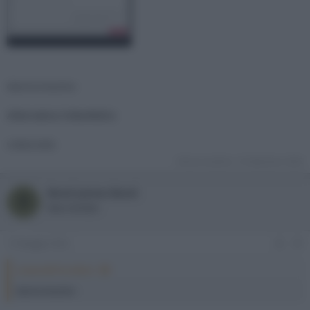
davinciresolve
Alternativa VideoReDo:
videoredo
Ultima modifica:
14 Settembre 2022
Bond James Bond
B
New member
13 Maggio 2022
#3
oceano60 ha detto:
davinciresolve