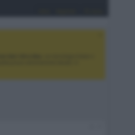
Entra
Registrati
Cerca
tan Noir Ultra Max
, con tecnologia trilaser e
ualità prezzo estremamente elevato. Vi
#1