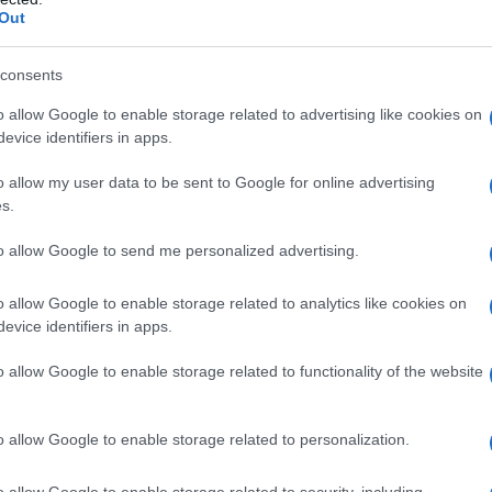
Out
consents
o allow Google to enable storage related to advertising like cookies on
evice identifiers in apps.
o allow my user data to be sent to Google for online advertising
ire come ti stai trovando con questo as800.
s.
to allow Google to send me personalized advertising.
o allow Google to enable storage related to analytics like cookies on
evice identifiers in apps.
o allow Google to enable storage related to functionality of the website
o allow Google to enable storage related to personalization.
o allow Google to enable storage related to security, including