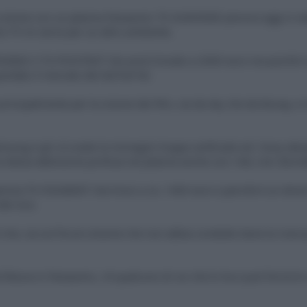
 visione con un plasma Panasonic TX-42AV500E (ancora oggi si ve
hio TV mi serve per un altro ambiente.
SSIMO il TX-P55VT60T che avrei trovato a 2000 euro ma poichè il
ardato il mercato dei led full hd.
 principalmente per la visione dei film, sia da sky che da bluray, 
Samsung e gli LG (vedo le immagini troppo artificiali) ed i Sony attu
a stessa attenzione profusa nei plasma anche con i led, non dovr
amma TX-55AS800T che trovo a ca. 1400 euro e perchè è un direct 
dal vivo.
che, sia sul forum (tranne che non abbia condotto bene la ricerca) c
la fiducia in Panasonic, c'è qualcuno di voi che lo ha e può fornirm