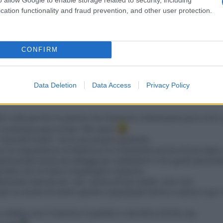
cation functionality and fraud prevention, and other user protection.
devo farmi la tv nuova è le opzioni sono tra questo da 55 e il S
CONFIRM
Data Deletion
Data Access
Privacy Policy
itto nulla perchè mi pareva che Panasonic interessasse poco (non 
e contemporaneo di ben TRE utenti
"secondo livello" me lo sto proprio godendo.
con le impostazioni di fabbrica e lo è diventato ancora di più do
plementati anche da settaggi per soddisfare il mio gusto persona
nnello non mi fanni rimpiangere il plasma.
ttamente naturali ed i neri, anche al buio totale, sono neri.
per la visione di eventi sportivi (soprattutto tennis e calcio) e per
 a vedersi ma il massimo è quando si riproduce da blu-ray.