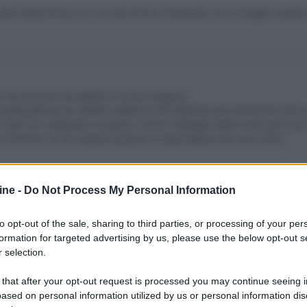
lla esperienza con i tv led, fermo restando il mio budget, quale 
na recensione completa su link di seguito:
view/panasonic-as802-as800-tx-60-as802b-led-lcd-full-hd-3d-tv
5 dal vivo calibrato e a parte i minori dettagli nelle scene più scu
iforme, mi ha colpito proprio la naturalezza dei suoi colori.
ine -
Do Not Process My Personal Information
to opt-out of the sale, sharing to third parties, or processing of your per
formation for targeted advertising by us, please use the below opt-out s
proprio sfuggito.
 selection.
do più delle impressioni dell'utilizzatore finale i cui occhi non hann
, alla fine, sono quelli con i quali guardiamo la realtà.
 that after your opt-out request is processed you may continue seeing i
rato della tua testimonianza che rafforza la mia convinzione rigua
ased on personal information utilized by us or personal information dis