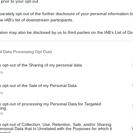
 prior to your opt-out.
 di un utente in riferimento al comportamento di questo tv con 
rately opt-out of the further disclosure of your personal information by
he IAB’s list of downstream participants.
tion may also be disclosed by us to third parties on the IAB’s List of 
 that may further disclose it to other third parties.
 that this website/app uses one or more Google services and may gath
l Data Processing Opt Outs
including but not limited to your visit or usage behaviour. You may click 
 to Google and its third-party tags to use your data for below specifi
o opt-out of the Sharing of my personal data.
ogle consent section.
rovare questo tv presso un rivenditore.
In
e di uno spezzone di una partita di calcio, me ne sono innamorat
, senza scie e con calibrazione "out of the box".
o opt-out of the Sale of my Personal Data.
brato a dovere.
In
 non mi ha deluso !!!
nsegnato per fine settimana.
to opt-out of processing my Personal Data for Targeted
uzione dei plasma.............
ing.
In
o opt-out of Collection, Use, Retention, Sale, and/or Sharing
ersonal Data that Is Unrelated with the Purposes for which it
 tv e non ci dici niente di come ti stia trovando?
lected.