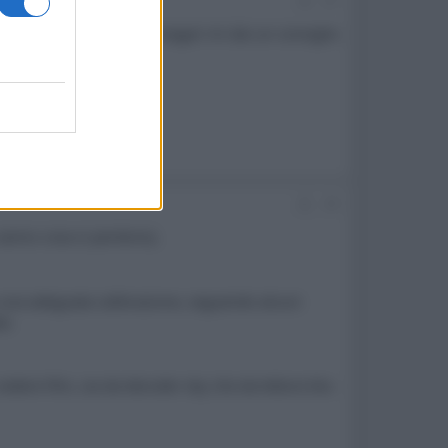
#7
ONY KDL-55W955B quindi magari mi dai un consiglio
#8
sanno cosa si perdono).
po una adeguata calibrazione, seguendo alcuni
le.
 vedere film, sia da decoder sky che da lettore blu-