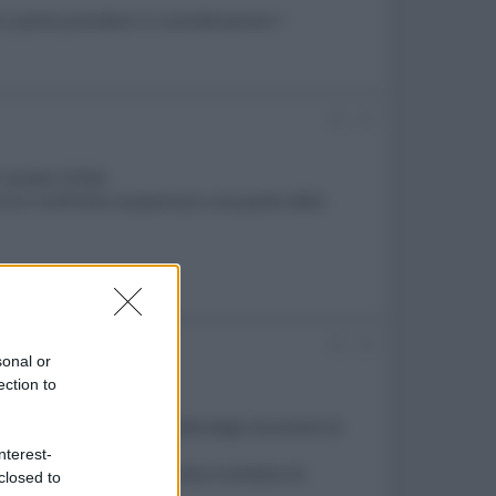
tv potrei prendere in considerazione ?
#2
-review.10506
re (in confronto al plasma) e una parte dello
#3
sonal or
ection to
o, certamente, la sensibilità degli strumenti di
nterest-
rdo l'accuratezza della resa cromatica di
closed to