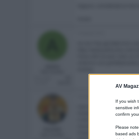
Oppure, considerata la mia nu
Grazie
29 Agosto 2014
A
Se non l'hai già letta trovi u
http://www.avforums.com/re
Posso dirti di aver visto un 5
schermo non perfettamente un
azzeta
Andrea.
New member
Messaggi
136
Località
marche
AV Magaz
30 Agosto 2014
If you wish 
Ciao Andrea.
sensitive in
Grazie per il link che mi era 
confirm your
A dire il vero, però, io mi fi
misurazione dei laboratori ma
Please note
Parsifal
Proprio per questo, ti sono g
based ads b
New member
Panasonic.