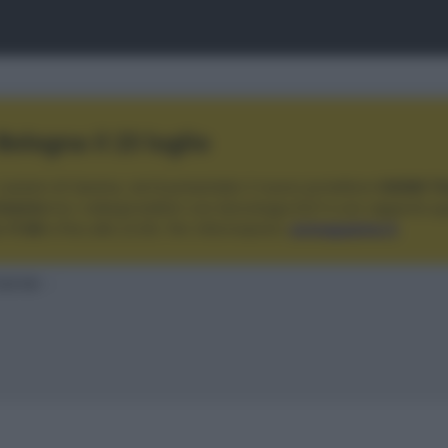
ologna il 23 luglio
Lazzaro di Savena, verrà presentato il nuovo proiettore
XGIMI Ti
imento
tra i videoproiettori con tencologia DLP e con rapporto q
e 17:00
e fino alle 22:00. Per informazioni:
avmagazine.it
full HD