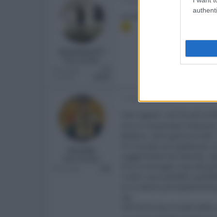
9 Novembre 2014
authenti
anche io visto che a giorni 
Giannetto77
New member
Messaggi
174
Località
ROMA
10 Novembre 2014
Ciao ragazzi. non ho più scr
Ora mi sorprende l'interess
Ebbene, come già ha scritto 
Il tv era già uno spettacolo 
Parsifal
suggerimenti da internet, im
New member
Ora, le immagini rese dal pa
Messaggi
300
I colori sono perfetti e perfe
Io lo utilizzo principalmente 
ray.
Già l'hd di sky è molto bello