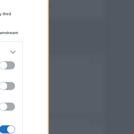
le immagini in movimento.
 third
Downstream
er and store
to grant or
#4
ed purposes
o subito.
#5