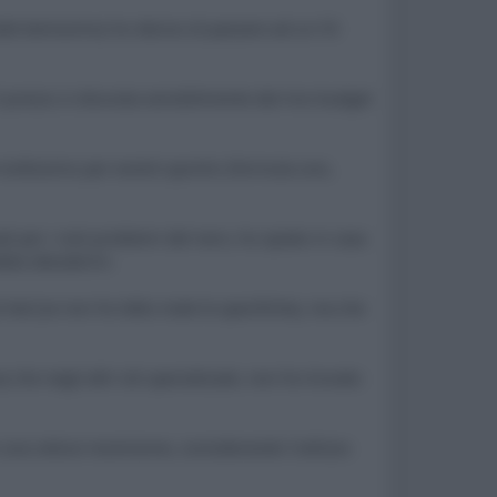
de benissimo) ho deciso di passare ad un 55
 prezzo si discosta sensibilmente dal mio budget
e moltissimo per eventi sportivi (formula uno,
ali per i noti problemi del nero, ho spiato in casa
ebbe deludermi.
led (se non ho letto male le specifiche), ma che
he negli altri siti specializzati, non ho trovato
i una veloce recensione, considerando l'utilizzo