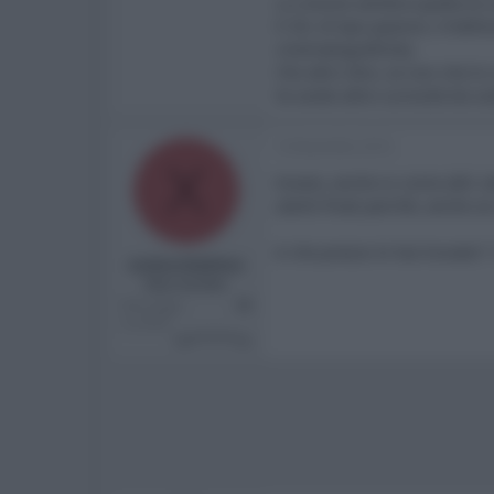
La visione sembra quella di
Il 3D, di tipo passivo, è bell
cinematografiche).
Che altro dire, se non che lo 
Se avete altre curiosità da 
10 Novembre 2014
X
Grazie, anche io come altri 
utenti finali perchè, anche s
A che prezzo lo hai trovato?
xxdavide84xx
New member
Messaggi
58
Località
Ce******co