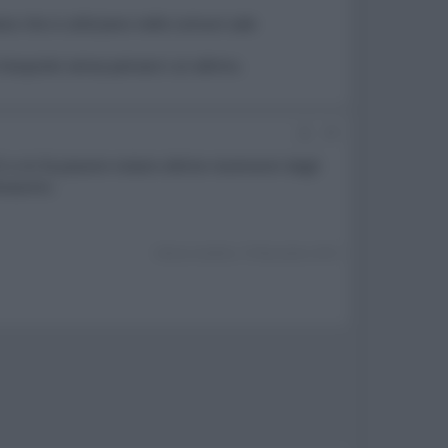
essi che si utilizzano nelle comuni sale
a l'acquisto senza pensarci un attimo.
#9
 e mi fa piacere notare ottime recensioni dagli
anasonic.
Ultima modifica:
10 Novembre 2014