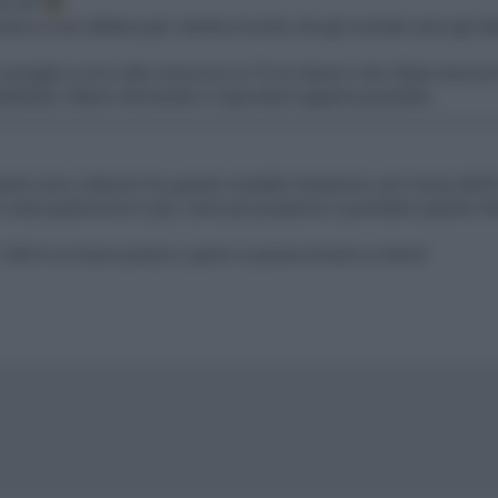
 un 4K
issimo e non affatica per niente (ricordo che gli occhiali sono gli st
consiglio a chi è alla ricerca di un TV di classe e che rifarei ancor
soddisfare, fatemi domande e risponderò appena possibile.
utenti sono indeciso fra questo modello Panasonic ed il Sony W955
e costa qualcosina in più, sarei più propenso a prendere questo P
 1399 è un buon prezzo o pensi si possa trovare a meno?