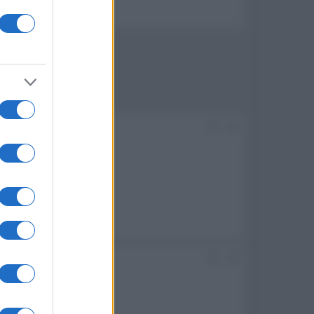
#4
 può permettersela
#5