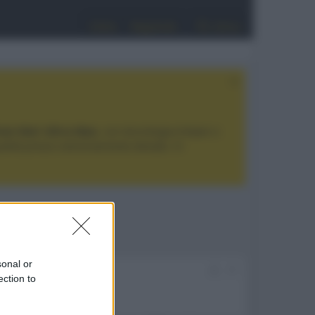
Entra
Registrati
Cerca
tan Noir Ultra Max
, con tecnologia trilaser e
ualità prezzo estremamente elevato. Vi
sonal or
#1
ection to
h-end_9975.html