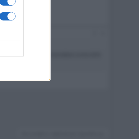
#6
 lineare, altrimenti le Ferrari dovrebbero correre 20/30
stratosferico!
Devi accedere o registrarti per rispondere qui.