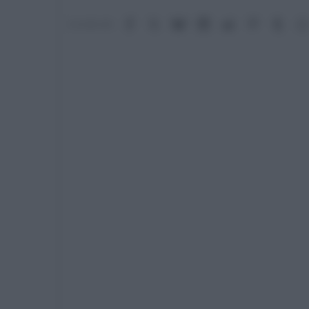
Facebook
X (Twitter)
Bluesky
LinkedIn
Reddit
Pinterest
Tumb
Condividi: