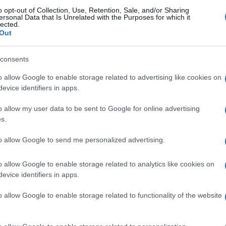
o opt-out of Collection, Use, Retention, Sale, and/or Sharing
ersonal Data that Is Unrelated with the Purposes for which it
lected.
Out
consents
o allow Google to enable storage related to advertising like cookies on
evice identifiers in apps.
o allow my user data to be sent to Google for online advertising
s.
materiali la compongono FANTASTICA . . . in vero gioiello per chi
to allow Google to send me personalized advertising.
o allow Google to enable storage related to analytics like cookies on
evice identifiers in apps.
o allow Google to enable storage related to functionality of the website
endono a peso