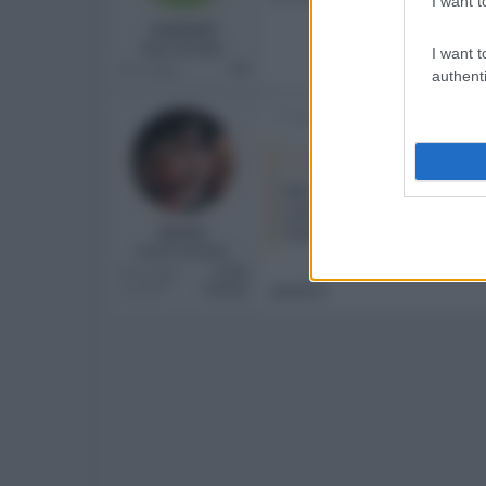
I want t
Vasko62
New member
I want t
Messaggi
44
authenti
17 Marzo 2015
Jovi Java ha detto:
Beh, questo vale per ogni prodo
volte più veloci della Panda!
Aenor
Diciamo però che per spendere 5k€
Active member
Messaggi
5,690
quoto!!!
Località
Firenze