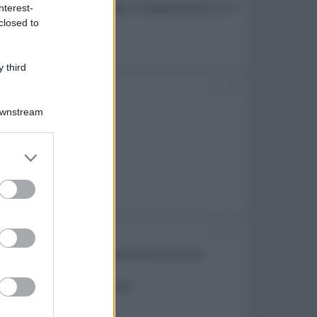
 tecnologia SLM sviluppata in collaborazione con il
nterest-
 innovativi
closed to
 third
#2
Downstream
a di 50 volte.
er and store
to grant or
ed purposes
#3
ni non è mai lineare, altrimenti le Ferrari
i è di livello stratosferico!