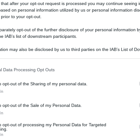
sario della casa danese, adotta un corpo in titanio lavorato con la
 that after your opt-out request is processed you may continue seeing i
e, oltre a numerosi nuovi procedimenti di lavorazione e materiali
ased on personal information utilized by us or personal information dis
 prior to your opt-out.
are la notizia.
rately opt-out of the further disclosure of your personal information by
he IAB’s list of downstream participants.
tion may also be disclosed by us to third parties on the IAB’s List of 
una testina che costi 100 euro, migliori la qualità e pulizia sonor
 that may further disclose it to other third parties.
 that this website/app uses one or more Google services and may gath
l Data Processing Opt Outs
including but not limited to your visit or usage behaviour. You may click 
 to Google and its third-party tags to use your data for below specifi
o opt-out of the Sharing of my personal data.
ogle consent section.
In
o opt-out of the Sale of my Personal Data.
dotto hi-end, non solo per l'audio. La proporzione costo/prestazio
In
te più veloci della Panda!
to opt-out of processing my Personal Data for Targeted
5k€ per una testina, significa che l'impianto nella quale lo install
ing.
In