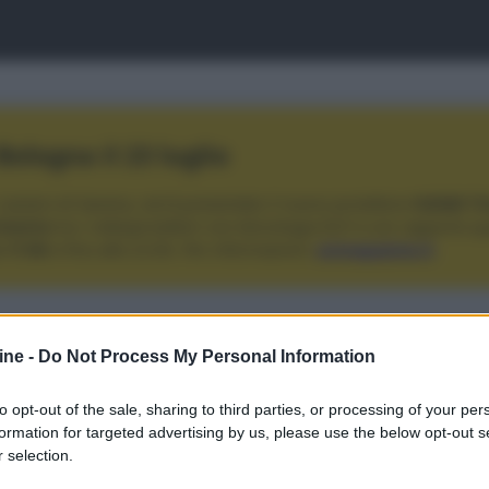
ologna il 23 luglio
Lazzaro di Savena, verrà presentato il nuovo proiettore
XGIMI Ti
imento
tra i videoproiettori con tencologia DLP e con rapporto q
e 17:00
e fino alle 22:00. Per informazioni:
avmagazine.it
igh-end
ine -
Do Not Process My Personal Information
to opt-out of the sale, sharing to third parties, or processing of your per
formation for targeted advertising by us, please use the below opt-out s
w.avmagazine.it/news/stereo-3d/ortofon-mc-a95-testina-mc-hig
 selection.