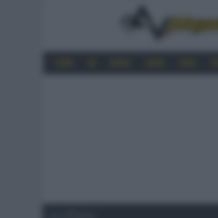
HOME
4K
MOBILE
AUDIO
VIDEO
P