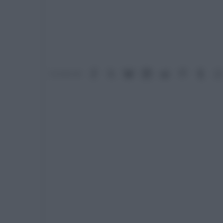
Facebook
X (Twitter)
Bluesky
LinkedIn
Reddit
Pinterest
Tumb
Condividi: