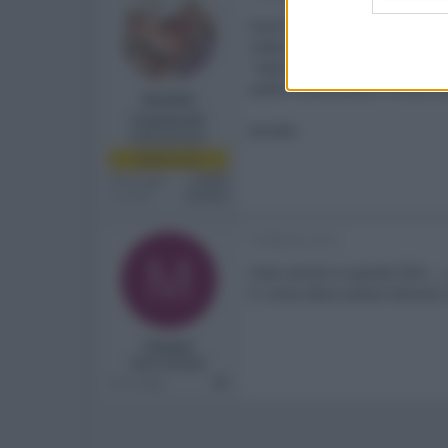
Sono d'accordo con l'analisi d
video. Alcune sequenze, bench
"sala 3" dello Smeraldo a Ter
audio multicanale è molto buo
Emidio
Frattaroli
Emidio
Administrator
Staff Forum
Messaggi
14,993
Località
Teramo
9 Febbraio 2012
M
Visto anche io questo film....
E' come deve essere Mission
myzyo
New member
Messaggi
66