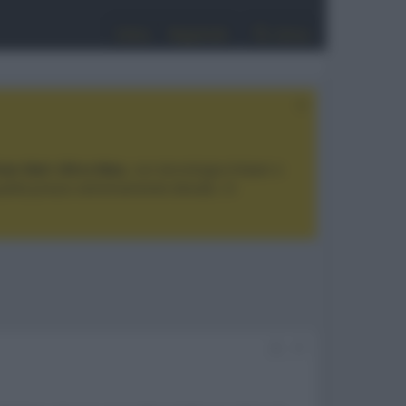
Entra
Registrati
Cerca
tan Noir Ultra Max
, con tecnologia trilaser e
ualità prezzo estremamente elevato. Vi
#1