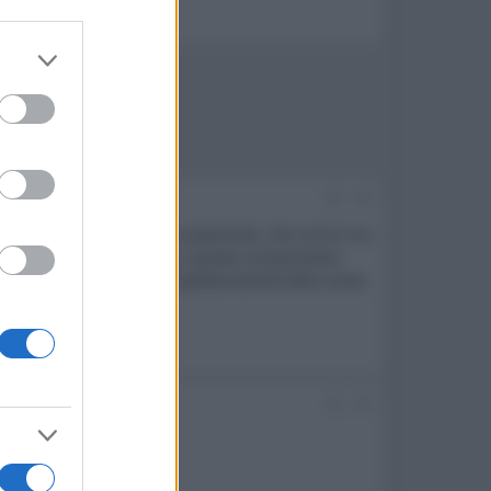
er and store
to grant or
ed purposes
#4
pena sotto il 1. Un film piacevole, che scorre via
 eccessive in numero. Anzi, questa componente
no troppo sul serio. la spettacolarità delle scene
#5