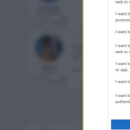
web or d
87dany87
New member
I want t
Messaggi
274
purpose
Località
Frosinone
I want 
3 Febbraio 2012
si sono d'accordo anche io do
I want t
doppiaggio di Tom Cruise che 
web or d
ciao
I want t
Max23
Max
or app.
Member
Messaggi
263
I want t
Località
Bresso (Mi)
I want t
authenti
8 Febbraio 2012