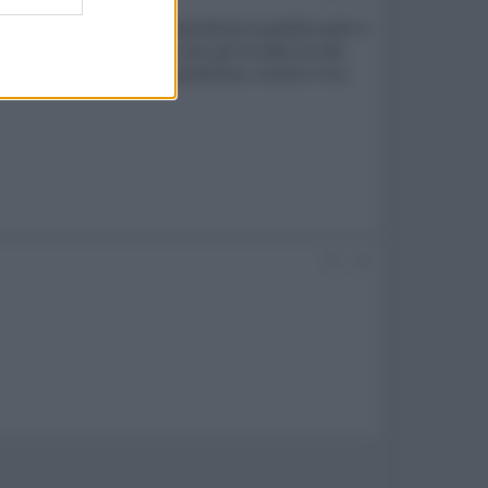
o generale, sia per la straordinaria qualità audio e
m ieri sera con Dimitri (lui gli ha dato 8) alla
lità video è davvero straordinaria. Anche il mix
#8