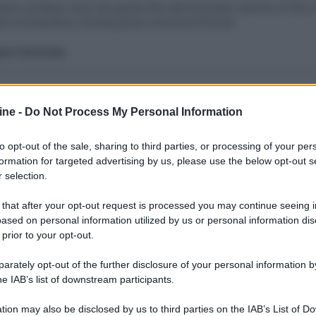
panni di Ethan Hunt nel quarto film del fortunato marchio di film
tion di Brad Bird. Distribuzione Universal Pictures
re l'articolo.
la serie...
ine -
Do Not Process My Personal Information
forzate, ma è sempre MI.
le riprese della scalata sono da manuale....
to opt-out of the sale, sharing to third parties, or processing of your per
formation for targeted advertising by us, please use the below opt-out s
 selection.
 that after your opt-out request is processed you may continue seeing i
ased on personal information utilized by us or personal information dis
 prior to your opt-out.
rately opt-out of the further disclosure of your personal information by
he IAB’s list of downstream participants.
tion may also be disclosed by us to third parties on the IAB’s List of 