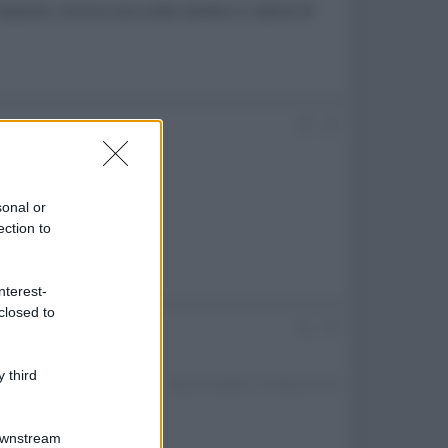
 d'azione. Ancora una volta cambio in cabina di
#2
sonal or
ection to
nterest-
closed to
#3
 third
Ultima modifica:
31 Ottobre 2013
Downstream