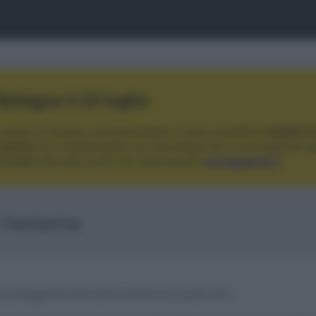
ologna il 23 luglio
Lazzaro di Savena, verrà presentato il nuovo proiettore
XGIMI Ti
imento
tra i videoproiettori con tencologia DLP e con rapporto q
e 17:00
e fino alle 22:00. Per informazioni:
avmagazine.it
o Fantasma
.avmagazine.it/articoli/cinema/591/index.html