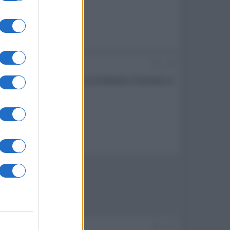
#6
anche importante il ritorno di Roberto Chevalier al
#7