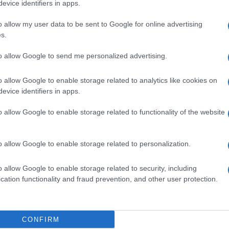
evice identifiers in apps.
o allow my user data to be sent to Google for online advertising
s.
to allow Google to send me personalized advertising.
po il primo questo è quello che mi è piaciuto di più! Direi che è 
o allow Google to enable storage related to analytics like cookies on
lo fa "ritornare" il vero Tom Cruise!
evice identifiers in apps.
o allow Google to enable storage related to functionality of the website
o allow Google to enable storage related to personalization.
o allow Google to enable storage related to security, including
cation functionality and fraud prevention, and other user protection.
CONFIRM