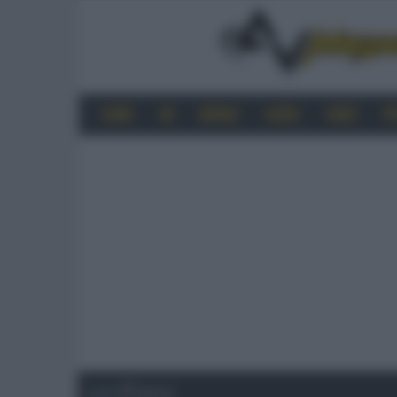
HOME
4K
MOBILE
AUDIO
VIDEO
P