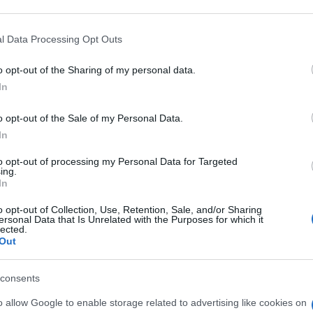
 that may further disclose it to other third parties.
 that this website/app uses one or more Google services and may gath
l Data Processing Opt Outs
including but not limited to your visit or usage behaviour. You may click 
 to Google and its third-party tags to use your data for below specifi
o opt-out of the Sharing of my personal data.
ogle consent section.
In
o opt-out of the Sale of my Personal Data.
In
rdo con il voto dato della redazione. 6 è troppo poco, dei 4 è ap
to opt-out of processing my Personal Data for Targeted
ttute non sono mai nè volgari (chi ha detto transformers 2?) nè
ing.
ità ai personaggi, che troppo spesso, soprattutto nel 2, si prendo
In
tto la scalata a dubai, roba da vertigini al cinema.
o opt-out of Collection, Use, Retention, Sale, and/or Sharing
ersonal Data that Is Unrelated with the Purposes for which it
lected.
Out
consents
are.
eno personalmente)..
o allow Google to enable storage related to advertising like cookies on