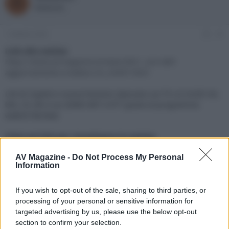
R
o
a
Redazione
r
d
e
'
d
i
1 Ottobre 2025
#1
i
n
s
i
Link alla notizia:
c
z
https://www.avmagazine.it/news/4K/l...scio-dell-
u
i
aggiornamento-a-webos-25_24497.html
s
o
s
L'AI di Copilot e nuove funzioni sbarcano sui TV LG OLED G4,
i
M4, C4, B4 e sui QNED 86T e 87T grazie al programma
o
n
webOS Re:New
e
Click sul link per visualizzare la notizia.
AV Magazine -
Do Not Process My Personal
Information
If you wish to opt-out of the sale, sharing to third parties, or
processing of your personal or sensitive information for
targeted advertising by us, please use the below opt-out
section to confirm your selection.