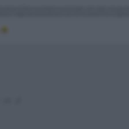
cussione e lo faccio sicuramente in punta di piedi , però voglio comunque dir
erenza o meglio dare quel qualcosina in più che non guasta è che noi appas
.
lr
WhatsApp
Email
Link