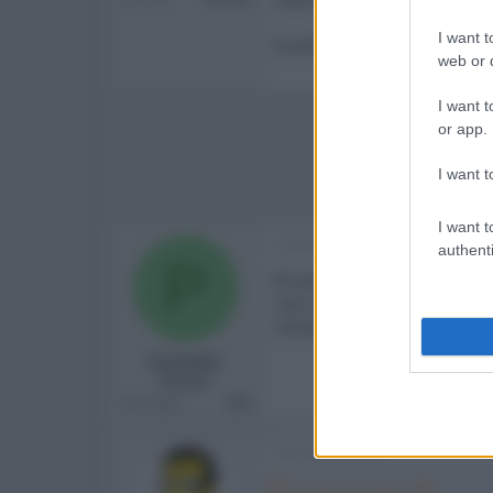
I want t
Emidio
web or d
I want t
or app.
I want t
I want t
1 Dicembre 2019
authenti
P
Mi permetto di entrare nella 
cavi sia pure in piccole sfu
sempre ricerchiamo
Punisher
Member
Messaggi
464
2 Dicembre 2019
Punisher ha detto: