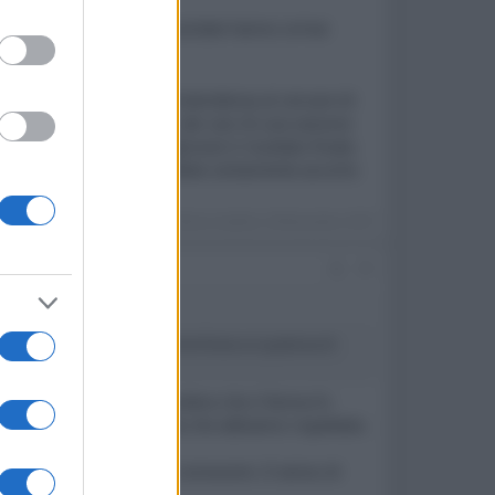
orire. Anzi, quelle sopracitate hanno ormai
ualche modo va in controtendenza al cercare di
 descrizione del sistema, dei cavi di una sezione
sario ed utile a migliorare il risultato finale.
da 2,5mm2, non se ne sarebbe certamente accorto
Ultima modifica:
28 Novembre 2019
#3
ora più improbabile, quasi come fosse un qualcosa di
u possa immaginare. Considera che il Roma hi-
za compromessi. Una scelta che abbiamo rispettato.
s e presto ve li faremo conoscere. Il senso di
o.