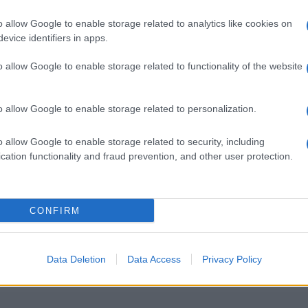
o allow Google to enable storage related to analytics like cookies on
evice identifiers in apps.
o allow Google to enable storage related to functionality of the website
o allow Google to enable storage related to personalization.
o allow Google to enable storage related to security, including
cation functionality and fraud prevention, and other user protection.
discussione e lo faccio sicuramente in punta di piedi , però vogl
mature possono fare la differenza o meglio dare quel qualcosina in
CONFIRM
Data Deletion
Data Access
Privacy Policy