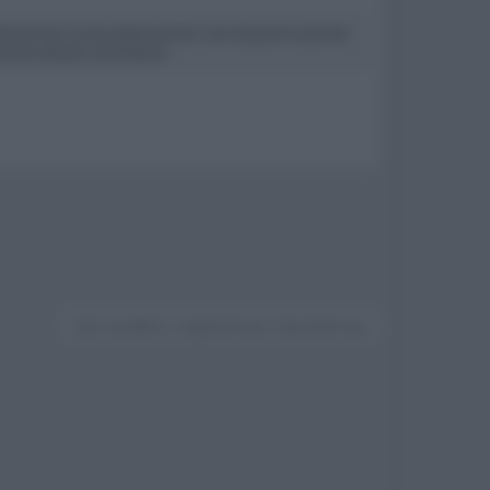
e la mia e a mio parere anche i cavi sia pure in piccole
sionati sempre ricerchiamo
Devi accedere o registrarti per rispondere qui.