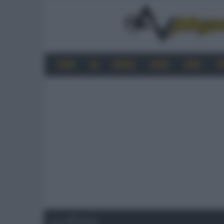
HOME
4K
MOBILE
AUDIO
VIDEO
P