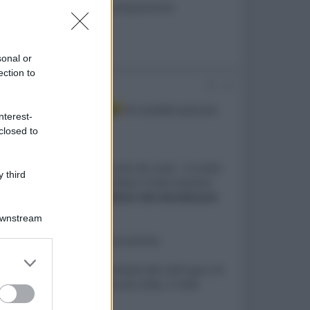
on videoproiettore BenQ e composizione
iera
sonal or
ection to
#2
riangolo delle Bermuda.
Mi sarebbe piaciuto
nterest-
closed to
o:
iproduzione, poiché, in fin dei conti, ''si tratta
 third
come se l'equalizzazione fosse il male assoluto,
ll'ambiente stesso sono fattori che introducono
Downstream
io fino e con capacità ultra-soniche.
er and store
 riproposto negli anni sempre dai soliti guru di
to grant or
ofer rappresenti, ancora una volta, il male
ed purposes