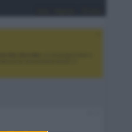
Entra
Registrati
Cerca
tan Noir Ultra Max
, con tecnologia trilaser e
ualità prezzo estremamente elevato. Vi
#1