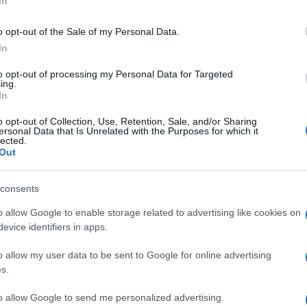
In
, i preconcetti e le leggende metropolitane sono (molto) dure a m
lità.
o opt-out of the Sale of my Personal Data.
In
 sincero, una sola cosa non ho apprezzato ed è qualcosa che in q
to opt-out of processing my Personal Data for Targeted
soterismi, preconcetti et similari: l'utilizzare, e menzionare nella
ing.
sto ancora più improbabile, quasi come fosse un qualcosa di neces
In
erto punto della manifestazione, dei popolarissimi cavi in rame 
o opt-out of Collection, Use, Retention, Sale, and/or Sharing
ersonal Data that Is Unrelated with the Purposes for which it
lected.
Out
consents
o allow Google to enable storage related to advertising like cookies on
e del sistema, dei cavi di una sezione improbabile che avranno un costo anc
 risultato finale.........[CUT]
evice identifiers in apps.
 qualità e livello di finiture, costano moooolto meno di quanto t
o allow my user data to be sent to Google for online advertising
e il produttore, in questo caso, ha preferito puntare su cavi sen
s.
rodotti con prezzo ancora più contenuto rispetto alla linea Invictu
to allow Google to send me personalized advertising.
è anche utile per sottolineare che non abbiamo lasciato nulla al cas