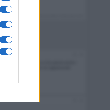
Ultima modifica:
29 Novembre 2019
#4
io comunque dire la mia e a mio parere anche i
 più che non guasta è che noi appassionati
#5