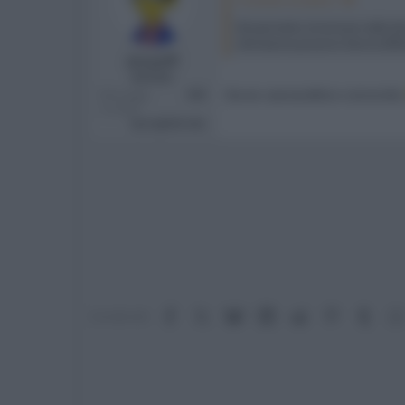
Mi permetto di entrare nella dis
sfumature possono fare la diff
Artyziff
Member
Da ex cavoscettico concordo
Messaggi
668
Località
Springfield alta
Facebook
X (Twitter)
Bluesky
LinkedIn
Reddit
Pinterest
Tumb
Condividi: