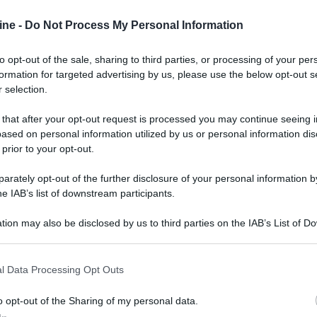
hi-fidelity 2019 a partire dall'esperienza della nostra saletta, c
1, set-up, calibrazione DIRAC e impressioni sull'andamento della f
ine -
Do Not Process My Personal Information
re l'articolo.
to opt-out of the sale, sharing to third parties, or processing of your per
formation for targeted advertising by us, please use the below opt-out s
 selection.
icolo e l'allestimento della saletta, seppur situata al centro del t
 that after your opt-out request is processed you may continue seeing i
ased on personal information utilized by us or personal information dis
cogliere l'occasione per riportare ed evidenziare un tuo passaggi
 prior to your opt-out.
to che l'intervento del DIRAC finisce per snaturare completamente la r
rately opt-out of the further disclosure of your personal information by
ne''. Sarà difficile, quasi impossibile sradicare questi preconcetti, 
he IAB’s list of downstream participants.
e stesso, l'ambiente e il posizionamento dei diffusori rispetto a
tion may also be disclosed by us to third parties on the IAB’s List of 
 that may further disclose it to other third parties.
di preghiera a tutti i presunti audiofili ed ''espertoni'' dall'orecch
 that this website/app uses one or more Google services and may gath
l Data Processing Opt Outs
tto ne andrebbe estinto dalla faccia della Terra anche un secondo,
including but not limited to your visit or usage behaviour. You may click 
l vero hi-fi si può ottenere solo con un sistema 2.0 e che un subwo
 to Google and its third-party tags to use your data for below specifi
o opt-out of the Sharing of my personal data.
rzioni cosmiche! Scusa il francesismo ma quando ce vo' ce vo'.
ogle consent section.