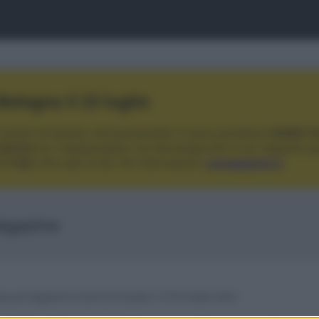
ologna il 23 luglio
Lazzaro di Savena, verrà presentato il nuovo proiettore
XGIMI Ti
imento
tra i videoproiettori con tencologia DLP e con rapporto q
e 17:00
e fino alle 22:00. Per informazioni:
avmagazine.it
Magazine
w.avmagazine.it/articoli/audio/1376/index.html