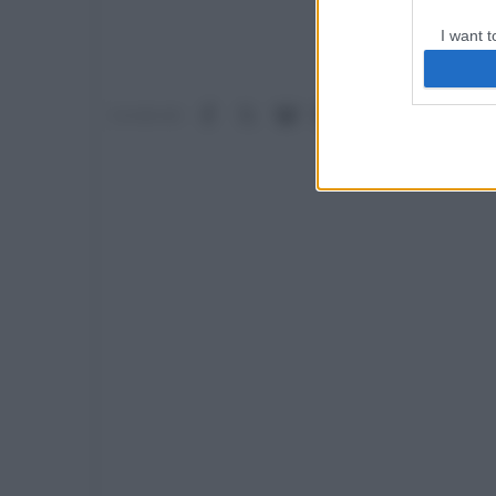
I want t
web or d
I want t
Facebook
X (Twitter)
Bluesky
LinkedIn
Reddit
Pinterest
Tumb
Condividi:
or app.
I want t
I want t
authenti