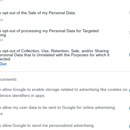
ata in ospedale in stato di shock e con un pentacolo inciso sulla
rire una verità che si delineerà come sconcertante e difficile da s
o opt-out of the Sale of my Personal Data.
In
re l'articolo.
to opt-out of processing my Personal Data for Targeted
ing.
In
a ... subito ... più vicino a Una mamma per amica misto a un poliziesco di serie B, 
o opt-out of Collection, Use, Retention, Sale, and/or Sharing
ltre che fastidioso risulta lezioso,... qualcosa di enorme che non ci si aspetta
ersonal Data that Is Unrelated with the Purposes for which it
na serie mystery diviene un crime, neanche di particolare spessore.
lected.
Out
azzine adolescenti direi che è roba per loro.
consents
one destinata ad un pubblico femminile (è innegabile che siamo da 
o allow Google to enable storage related to advertising like cookies on
aschile, o forse sono gli stereotipi alla base di questa narrativa "d
evice identifiers in apps.
o allow my user data to be sent to Google for online advertising
s.
to allow Google to send me personalized advertising.