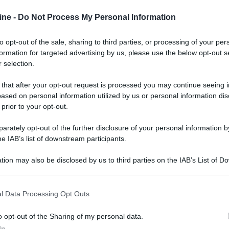
ine -
Do Not Process My Personal Information
to opt-out of the sale, sharing to third parties, or processing of your per
formation for targeted advertising by us, please use the below opt-out s
 selection.
ologna il 23 luglio
 that after your opt-out request is processed you may continue seeing i
Lazzaro di Savena, verrà presentato il nuovo proiettore
XGIMI Ti
ased on personal information utilized by us or personal information dis
imento
tra i videoproiettori con tencologia DLP e con rapporto q
 prior to your opt-out.
e 17:00
e fino alle 22:00. Per informazioni:
avmagazine.it
rately opt-out of the further disclosure of your personal information by
he IAB’s list of downstream participants.
della miniserie
tion may also be disclosed by us to third parties on the IAB’s List of 
 that may further disclose it to other third parties.
 that this website/app uses one or more Google services and may gath
l Data Processing Opt Outs
including but not limited to your visit or usage behaviour. You may click 
 to Google and its third-party tags to use your data for below specifi
ww.avmagazine.it/articoli/cinema/1784/index.html
o opt-out of the Sharing of my personal data.
ogle consent section.
In