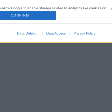
o allow Google to enable storage related to analytics like cookies on
evice identifiers in apps.
CONFIRM
o allow Google to enable storage related to functionality of the website
lr
WhatsApp
Email
Link
Data Deletion
Data Access
Privacy Policy
o allow Google to enable storage related to personalization.
o allow Google to enable storage related to security, including
cation functionality and fraud prevention, and other user protection.