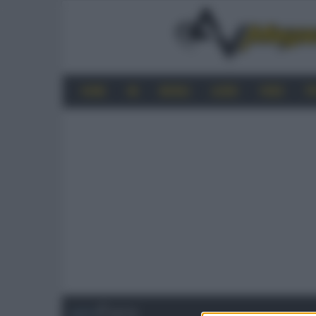
HOME
4K
MOBILE
AUDIO
VIDEO
P