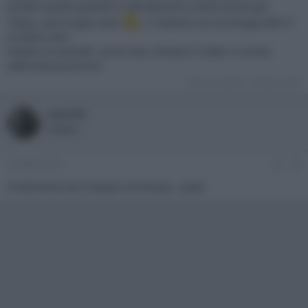
accatto quella (quando si decideranno a farle anche per
l'Italia, sarà troppo tardi
): il testone con la trilogia IMO è
orribilie :doh:
Intanto mi prendo i primi due, sempre in steel, in uscita
settimana prossima
Ultima modifica:
3 Ottobre 2011
nano70
Sospeso
4 Ottobre 2011
#3
Finalmente esce Sospesi nel tempo. :yeah: