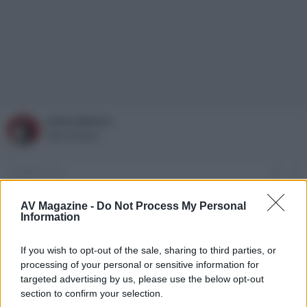
JakeLaMotta
New member
4 Ottobre 2011
#4
sleepers
AV Magazine -
Do Not Process My Personal
Information
L unico che davvero mi interessa in questo mese di Ottobre
If you wish to opt-out of the sale, sharing to third parties, or
FabPell
F
processing of your personal or sensitive information for
New member
targeted advertising by us, please use the below opt-out
section to confirm your selection.
5 Ottobre 2011
#5