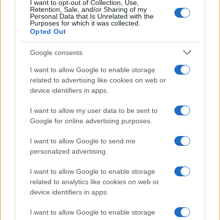
I want to opt-out of Collection, Use,
Retention, Sale, and/or Sharing of my
Personal Data that Is Unrelated with the
Purposes for which it was collected.
Opted Out
Devi accedere o registrarti per rispondere qui.
Google consents
Facebook
X (Twitter)
Bluesky
LinkedIn
Reddit
Pinterest
Tumblr
WhatsApp
Email
Li
Condividi:
I want to allow Google to enable storage
related to advertising like cookies on web or
device identifiers in apps.
I want to allow my user data to be sent to
Google for online advertising purposes.
I want to allow Google to send me
personalized advertising.
I want to allow Google to enable storage
related to analytics like cookies on web or
device identifiers in apps.
I want to allow Google to enable storage