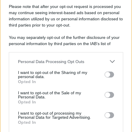
Please note that after your opt-out request is processed you
la prima stagione di Romanzo Criminale è solo in dvd?
may continue seeing interest-based ads based on personal
information utilized by us or personal information disclosed to
third parties prior to your opt-out.
You may separately opt-out of the further disclosure of your
personal information by third parties on the IAB’s list of
downstream participants.
Personal Data Processing Opt Outs
This information may also be disclosed by us to third parties
on the IAB’s List of Downstream Participants that may further
I want to opt-out of the Sharing of my
disclose it to other third parties.
personal data.
Opted In
Please note that this website/app uses one or more Google
services and may gather and store information including but
I want to opt-out of the Sale of my
Personal Data.
not limited to your visit or usage behaviour. You may click to
Opted In
grant or deny consent to Google and its third-party tags to
use your data for below specified purposes in below Google
I want to opt-out of processing my
consent section.
Personal Data for Targeted Advertising.
Opted In