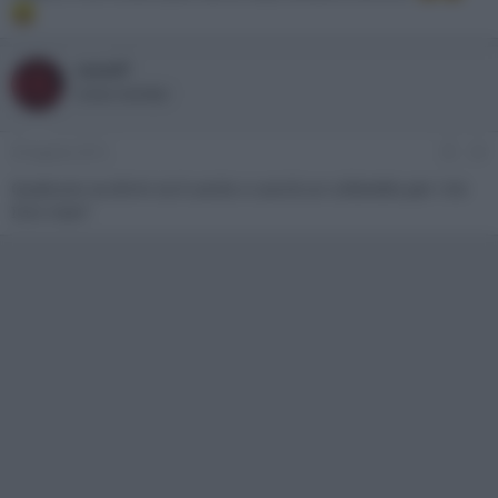
sasadf
Active member
29 Agosto 2013
#3
Qualcuno sa dirmi se è uscito o uscirà un cofanetto per i tre
Iron man?