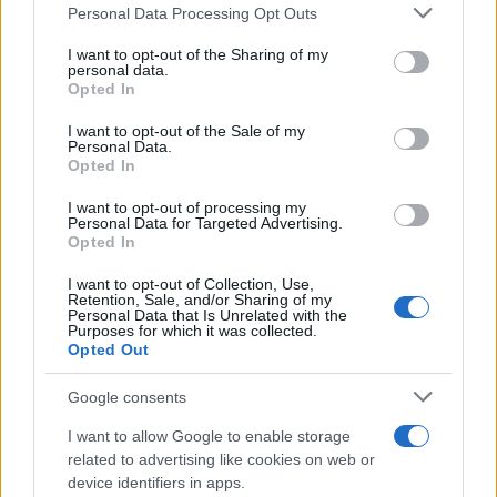
Personal Data Processing Opt Outs
This information may also be disclosed by us to third parties
on the IAB’s List of Downstream Participants that may further
I want to opt-out of the Sharing of my
disclose it to other third parties.
personal data.
Opted In
Please note that this website/app uses one or more Google
services and may gather and store information including but
I want to opt-out of the Sale of my
Personal Data.
not limited to your visit or usage behaviour. You may click to
Opted In
grant or deny consent to Google and its third-party tags to
use your data for below specified purposes in below Google
I want to opt-out of processing my
consent section.
Personal Data for Targeted Advertising.
Opted In
I want to opt-out of Collection, Use,
Retention, Sale, and/or Sharing of my
Personal Data that Is Unrelated with the
Purposes for which it was collected.
Opted Out
Devi accedere o registrarti per rispondere qui.
Google consents
Facebook
X (Twitter)
Bluesky
LinkedIn
Reddit
Pinterest
Tumblr
WhatsApp
Email
Li
Condividi:
I want to allow Google to enable storage
related to advertising like cookies on web or
device identifiers in apps.