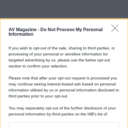
clyde79
C
AV Magazine -
Do Not Process My Personal
New member
Information
11 Settembre 2013
If you wish to opt-out of the sale, sharing to third parties, or
#4
processing of your personal or sensitive information for
"Nel corso delle prossime settimane aggiungeremo come
targeted advertising by us, please use the below opt-out
sempre i link alle nostre recensioni. Buona lettura e buona
section to confirm your selection.
collezione!"
...scusate, sono solo io che non trovo, né in quest'articolo né
Please note that after your opt-out request is processed you
in quelli dei mesi precedenti, i link alla recensioni??
may continue seeing interest-based ads based on personal
information utilized by us or personal information disclosed to
third parties prior to your opt-out.
You may separately opt-out of the further disclosure of your
personal information by third parties on the IAB’s list of
downstream participants.