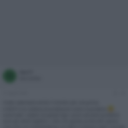
Nex77
N
New member
31 Agosto 2020
#4
Credo vada bene anche il monitor per una prova.
L'HDCP è un sistema di protezione contro la pirateria
,
come tutti i sistemi di questo tipo i primi ad avere problemi
sono gli utenti legittimi, visto che questo protocollo spesso
crea noie con l'handshaking, tra l'altro è sempre stato craccato