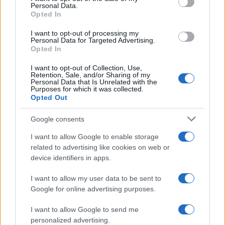
Personal Data.
not limited to your visit or usage behaviour. You may click to
Opted In
grant or deny consent to Google and its third-party tags to
use your data for below specified purposes in below Google
I want to opt-out of processing my
consent section.
Personal Data for Targeted Advertising.
Opted In
I want to opt-out of Collection, Use,
Retention, Sale, and/or Sharing of my
Personal Data that Is Unrelated with the
Purposes for which it was collected.
Opted Out
Devi accedere o registrarti per rispondere qui.
Google consents
Facebook
X (Twitter)
Bluesky
LinkedIn
Reddit
Pinterest
Tumblr
WhatsApp
Email
Li
Condividi:
I want to allow Google to enable storage
related to advertising like cookies on web or
device identifiers in apps.
I want to allow my user data to be sent to
Google for online advertising purposes.
I want to allow Google to send me
personalized advertising.