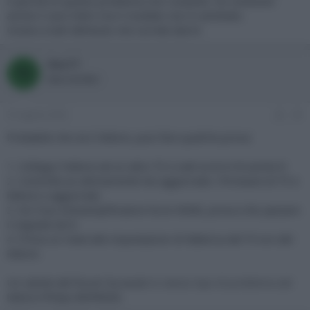
il perchè di questo problema non costante. Ho sostituito
anche il cavo hdmi ma il risultato non è cambiato.
Grazie a tutti dell'aiuto che vorrete darmi
Nex77
N
New member
31 Agosto 2020
#2
Probabile che sia il lettore, puoi fare qualche prova:
1. Collega il lettore ad un altro TV e vedi se te lo fa anche lì;
2. Controlla se ultimamente hai aggiornato i firmware di TV e
lettore o aggiornali;
3. Se il tuo sintoamplificatore ha le HDMI, prova a far passare
il segnale da lì;
4. Prova un reset alle impostazioni di fabbrica del TV e/o del
lettore.
Un utente del forum ha avuto
lo stesso tipo di problema
col
lettore Philips BDP8000.