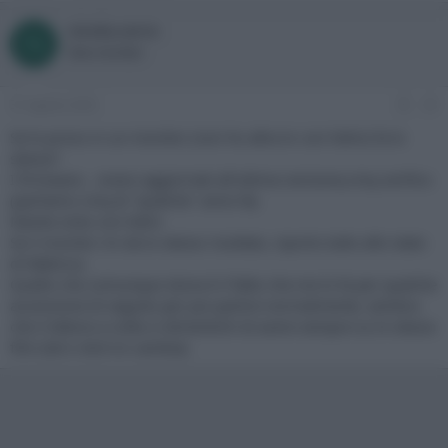
nicola.corro
N
New member
31 Agosto 2020
#3
Se lo provo in un monitor (non ho altra tv con hdmi) fa lo
stesso?
I firmware... erano aggiornati all'ultima versione,cmq verifico
(parliamo cmq di "qualche" anno fa)
Niente sinto con hdmi
Se il monitor mi da lo stesso risultato, riporto tutto allo stato
di fabbrica.
Quello che comunque stona è il fatto che me lo fa per qualche
accensione di seguito per poi partire normalmente, sembra
che il lettore a volte si dimentichi di avere sempre su lo stesso
film (bd o dvd nn cambia)