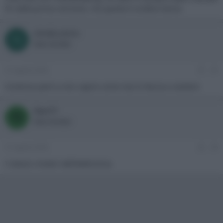
fin dalla prima versione, ma questa è un'altra storia.
nicola.corro
N
New member
31 Agosto 2020
#5
Continuo però a non capire come mai lo faccia a random
Nex77
N
New member
31 Agosto 2020
#6
I classici misteri dell'elettronica.