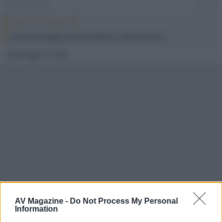
15 Agosto 2016
#3
Plasm-on ha detto:
Quanti lampeggi rossi fa? Quello è il codice di errore.
Lampeggia 9 volte
AV Magazine -
Do Not Process My Personal
Information