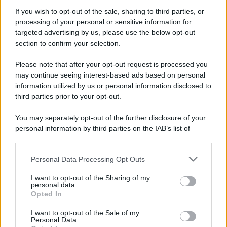
Plasm-on
P
If you wish to opt-out of the sale, sharing to third parties, or
Bannato
processing of your personal or sensitive information for
targeted advertising by us, please use the below opt-out
section to confirm your selection.
16 Agosto 2016
#4
Dovrebbe essere la D board o la A board guasta.
Please note that after your opt-out request is processed you
Ultima modifica:
16 Agosto 2016
may continue seeing interest-based ads based on personal
information utilized by us or personal information disclosed to
third parties prior to your opt-out.
You may separately opt-out of the further disclosure of your
personal information by third parties on the IAB’s list of
downstream participants.
Personal Data Processing Opt Outs
This information may also be disclosed by us to third parties
on the IAB’s List of Downstream Participants that may further
I want to opt-out of the Sharing of my
disclose it to other third parties.
personal data.
Opted In
Please note that this website/app uses one or more Google
services and may gather and store information including but
I want to opt-out of the Sale of my
Personal Data.
not limited to your visit or usage behaviour. You may click to