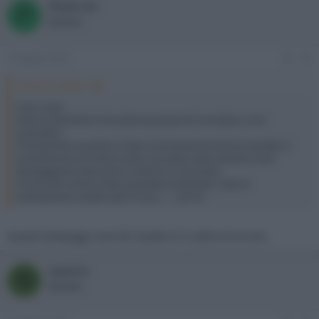
Plasm-on
P
Bannato
15 Agosto 2016
#2
neotrix ha detto:
Ciao a tutti,
improvvisamente il mio plasma panasonic ha iniziato a non
accendersi.
Precisamente se premo il tasto di accensione la luce di standby si
accende prima di colore verde, ma subito dopo diventa rossa
lampeggiante senza che lo schermo si sia acceso.
Ho provato anche a farlo accendere premendo i tasti di
avanzamento canale sulla TV ed a..........[CUT]
Quanti lampeggi rossi fa? Quello è il codice di errore.
neotrix
N
Member