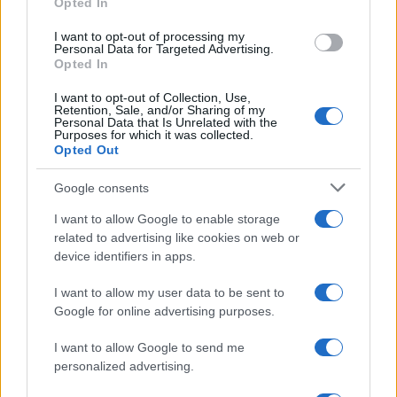
Opted In
grant or deny consent to Google and its third-party tags to
use your data for below specified purposes in below Google
I want to opt-out of processing my
consent section.
Personal Data for Targeted Advertising.
Opted In
I want to opt-out of Collection, Use,
Retention, Sale, and/or Sharing of my
Personal Data that Is Unrelated with the
Purposes for which it was collected.
Opted Out
Devi accedere o registrarti per rispondere qui.
Google consents
Facebook
X (Twitter)
Bluesky
LinkedIn
Reddit
Pinterest
Tumblr
WhatsApp
Email
Li
Condividi:
I want to allow Google to enable storage
related to advertising like cookies on web or
device identifiers in apps.
I want to allow my user data to be sent to
Google for online advertising purposes.
I want to allow Google to send me
personalized advertising.