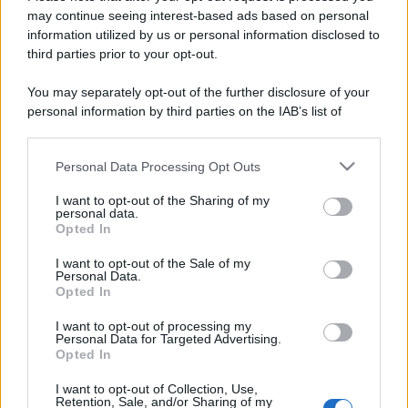
may continue seeing interest-based ads based on personal
information utilized by us or personal information disclosed to
third parties prior to your opt-out.
You may separately opt-out of the further disclosure of your
personal information by third parties on the IAB’s list of
downstream participants.
Personal Data Processing Opt Outs
This information may also be disclosed by us to third parties
on the IAB’s List of Downstream Participants that may further
I want to opt-out of the Sharing of my
disclose it to other third parties.
personal data.
Opted In
Please note that this website/app uses one or more Google
services and may gather and store information including but
I want to opt-out of the Sale of my
Personal Data.
not limited to your visit or usage behaviour. You may click to
Opted In
grant or deny consent to Google and its third-party tags to
use your data for below specified purposes in below Google
I want to opt-out of processing my
consent section.
Personal Data for Targeted Advertising.
Opted In
I want to opt-out of Collection, Use,
Retention, Sale, and/or Sharing of my