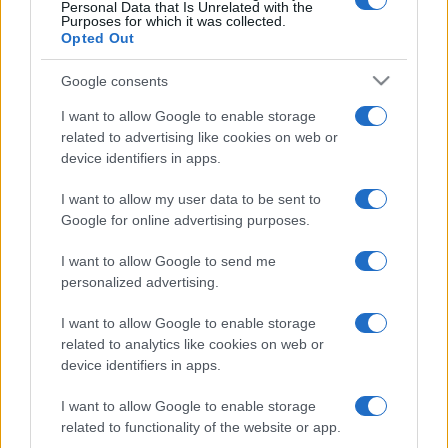
Personal Data that Is Unrelated with the
Devi accedere o registrarti per rispondere qui.
Purposes for which it was collected.
Opted Out
Facebook
X (Twitter)
Bluesky
LinkedIn
Reddit
Pinterest
Tumblr
WhatsApp
Email
Li
Condividi:
Google consents
I want to allow Google to enable storage
related to advertising like cookies on web or
device identifiers in apps.
I want to allow my user data to be sent to
Google for online advertising purposes.
I want to allow Google to send me
personalized advertising.
I want to allow Google to enable storage
related to analytics like cookies on web or
device identifiers in apps.
I want to allow Google to enable storage
related to functionality of the website or app.