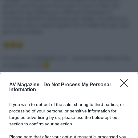
però la cosa che pià mi ha toccato il cuore è il fatto che
proporrei una colletta qui si AVM per comperare un
microfono all'ottimo Mazzurana per Natale, così almeno la
prossima volta si capisce quello che vorrebbe dire (per quel
poco che ha detto).
Si si sono un rompiballe, lo so ... ma non sono cattivo, è che
mi disegnano così
cabala
C
AV Magazine -
Do Not Process My Personal
Operatore
Information
29 Aprile 2022
#3
If you wish to opt-out of the sale, sharing to third parties, or
processing of your personal or sensitive information for
targeted advertising by us, please use the below opt-out
section to confirm your selection.
Sei un sacripante!
Please note that after your opt-out request is processed you