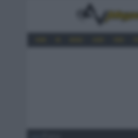
HOME
4K
MOBILE
AUDIO
VIDEO
P