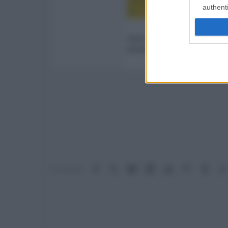
authenti
drive.google.com
Nota: Massima serietà offerta
esitate a contattarmi.
Facebook
X (Twitter)
Bluesky
LinkedIn
Reddit
Pinterest
Tumb
Condividi: