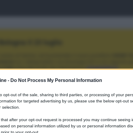
ologna il 23 luglio
Lazzaro di Savena, verrà presentato il nuovo proiettore
XGIMI Ti
imento
tra i videoproiettori con tencologia DLP e con rapporto q
e 17:00
e fino alle 22:00. Per informazioni:
avmagazine.it
ine -
Do Not Process My Personal Information
oiettori
Sony VPL-XW5000ES con solo 600 ore
to opt-out of the sale, sharing to third parties, or processing of your per
formation for targeted advertising by us, please use the below opt-out s
 selection.
 that after your opt-out request is processed you may continue seeing i
ore Laser 4K Nativo Sony VPL-XW5000ES, nella elegantissima colo
ased on personal information utilized by us or personal information dis
me theater.
 prior to your opt-out.