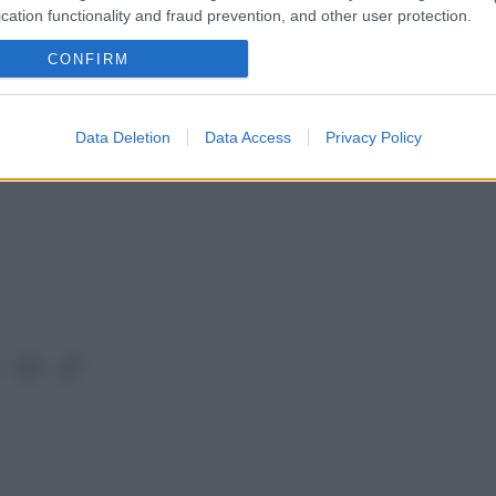
cation functionality and fraud prevention, and other user protection.
CONFIRM
 e richiesta. No a proposte di scambio assurde o ribassi ridicoli.
Data Deletion
Data Access
Privacy Policy
lr
WhatsApp
Email
Link