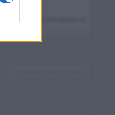
 Per qualsiasi informazione o foto aggiuntiva, non
Ultima modifica:
3 Giugno 2026
Devi accedere o registrarti per rispondere qui.