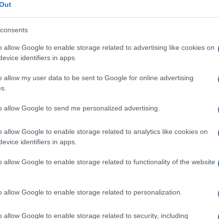
W5000ES (colore bianco)
Out
umentazione
consents
ondamentale per un trasporto sicuro)
o allow Google to enable storage related to advertising like cookies on
evice identifiers in apps.
o allow my user data to be sent to Google for online advertising
e per il ritiro a mano con visione e prova in zona Genova, oppure s
s.
atola originale il viaggio è più sicuro).
to allow Google to send me personalized advertising.
o o contanti in caso di scambio a mano.
o allow Google to enable storage related to analytics like cookies on
l'oggetto:
evice identifiers in apps.
-35594cb3985a.jpg
o allow Google to enable storage related to functionality of the website
-bf25859a6891.jpg
o allow Google to enable storage related to personalization.
o allow Google to enable storage related to security, including
6f5b03a8fe4.jpg