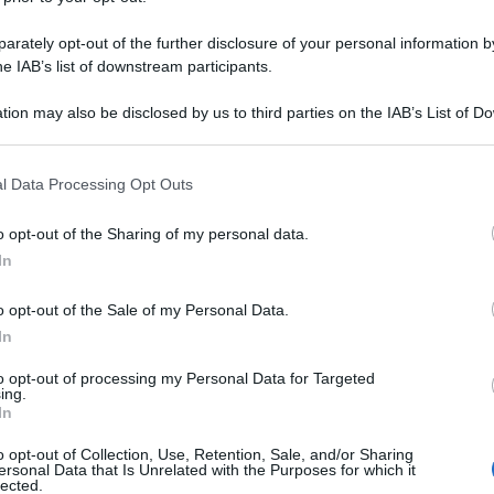
rately opt-out of the further disclosure of your personal information by
he IAB’s list of downstream participants.
 estetiche e funzionali assolutamente eccellenti, tenuto con cura
l.
tion may also be disclosed by us to third parties on the IAB’s List of 
 that may further disclose it to other third parties.
 that this website/app uses one or more Google services and may gath
l Data Processing Opt Outs
0 ore reali all'attivo. Durata stimata della sorgente Laser: 20.00
including but not limited to your visit or usage behaviour. You may click 
ativa, garantendo anni di visione senza pensieri e senza il degrado 
 to Google and its third-party tags to use your data for below specifi
o opt-out of the Sharing of my personal data.
ogle consent section.
In
 (generate da AI, in rete trovate numerose recensioni e dett
o opt-out of the Sale of my Personal Data.
SXRD da 0,61" per una nitidezza e un dettaglio d'immagine straord
osphor: 2.000 lumen di luminosità per colori vividi anche su sc
In
roiettori: Il top della tecnologia di elaborazione d'immagine S
to opt-out of processing my Personal Data for Targeted
 semplicemente eccezionali.
ing.
one: Nitidezza uniforme da angolo ad angolo.
In
o opt-out of Collection, Use, Retention, Sale, and/or Sharing
ersonal Data that Is Unrelated with the Purposes for which it
lected.