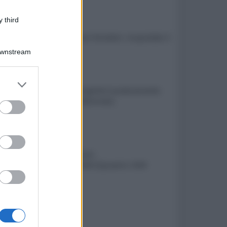
 third
 maniacale in ambiente non fumatori. Acquistato il
Downstream
er and store
0 ore (significa che la sorgente è praticamente
to grant or
tipico delle lampade tradizionali).
ed purposes
agli):
inari.
hermi di grandi dimensioni.
ony per una gestione dell'HDR (Dynamic HDR