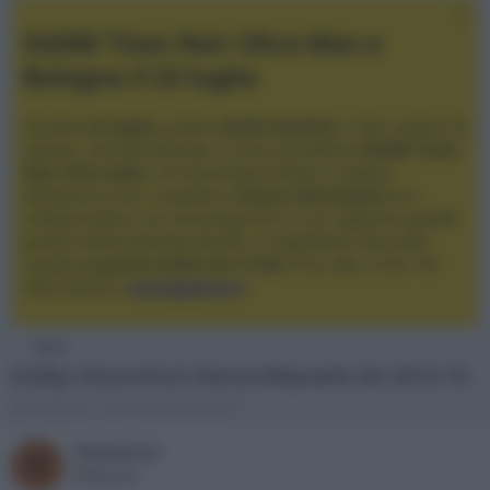
XGIMI Titan Noir Ultra Max a
Bologna il 23 luglio
Giovedì
23 luglio
, presso
Audio Quality
in San Lazzaro di
Savena, verrà presentato il nuovo proiettore
XGIMI Titan
Noir Ultra Max
, con tecnologia trilaser e doppio
diaframma che si candida a
nuovo riferimento
tra i
videoproiettori con tencologia DLP e con rapporto qualità
prezzo estremamente elevato. Vi aspettiamo da Audio
Quality
a partire dalle ore 17:00
e fino alle 22:00. Per
informazioni:
avmagazine.it
News
Dolby Vision/HLG Denon/Marantz AV 2015-16
A
D
Redazione
18 Settembre 2017
u
a
t
t
Redazione
R
o
a
Redazione
r
d