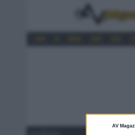
HOME
4K
MOBILE
AUDIO
VIDEO
P
AV Magaz