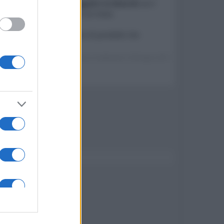
 qualunque tipo di oggetti in blocchi
se il
massimo di tre inserzioni al mese.
unci, il limite complessivo di prodotti che
Ultima modifica da un moderatore:
30 Giugno 2017