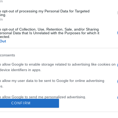
e usano il mercatino, che è
espressamente vietata la vendita di
In
ri a 5, rammento il limite massimo di 5 titoli a inserzione e un 
to opt-out of processing my Personal Data for Targeted
ing.
, visto che nell'arco di 30 giorni potete pubblicare soltanto 3 ann
In
ita è di 15.
o opt-out of Collection, Use, Retention, Sale, and/or Sharing
ersonal Data that Is Unrelated with the Purposes for which it
lected.
Out
consents
o allow Google to enable storage related to advertising like cookies on
evice identifiers in apps.
o allow my user data to be sent to Google for online advertising
s.
lr
WhatsApp
Email
Link
to allow Google to send me personalized advertising.
CONFIRM
o allow Google to enable storage related to analytics like cookies on
evice identifiers in apps.