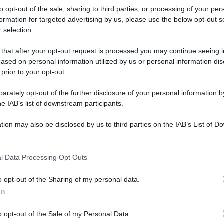
to opt-out of the sale, sharing to third parties, or processing of your per
formation for targeted advertising by us, please use the below opt-out s
 selection.
 that after your opt-out request is processed you may continue seeing i
ased on personal information utilized by us or personal information dis
ologna il 23 luglio
 prior to your opt-out.
Lazzaro di Savena, verrà presentato il nuovo proiettore
XGIMI Ti
rately opt-out of the further disclosure of your personal information by
imento
tra i videoproiettori con tencologia DLP e con rapporto q
he IAB’s list of downstream participants.
e 17:00
e fino alle 22:00. Per informazioni:
avmagazine.it
tion may also be disclosed by us to third parties on the IAB’s List of 
 that may further disclose it to other third parties.
e AV
 that this website/app uses one or more Google services and may gath
l Data Processing Opt Outs
including but not limited to your visit or usage behaviour. You may click 
 to Google and its third-party tags to use your data for below specifi
o opt-out of the Sharing of my personal data.
ogle consent section.
In
o opt-out of the Sale of my Personal Data.