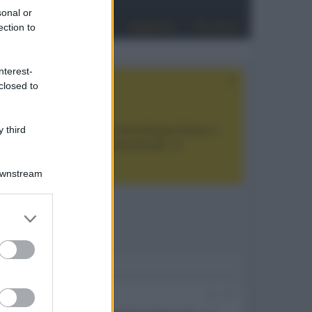
sonal or
Entra
Registrati
Cerca
ection to
nterest-
closed to
tan Noir Ultra Max
, con tecnologia trilaser e
 third
ualità prezzo estremamente elevato. Vi
Downstream
er and store
to grant or
ed purposes
#1