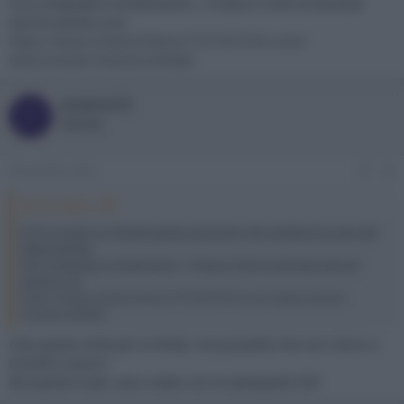
L’ho comprata e va benissimo . Vi lascio il link se dovesse
servire anche a voi
https://www.vinted.it/items/7727331976-cover-
telecomando-hisense-erf6a66
pizzetta72
P
Member
8 Dicembre 2025
#5
Micr ha detto:
Io ho trovato su Vinted questa inserzione che vendeva la cover del
telecomando .
L’ho comprata e va benissimo . Vi lascio il link se dovesse servire
anche a voi
https://www.vinted.it/items/7727331976-cover-telecomando-
hisense-erf6a66
Ciao grazie mille per la dritta, ma possibile che non riesco a
trovarlo nuovo?
Ma questo è per caso creato con la stampante 3D?