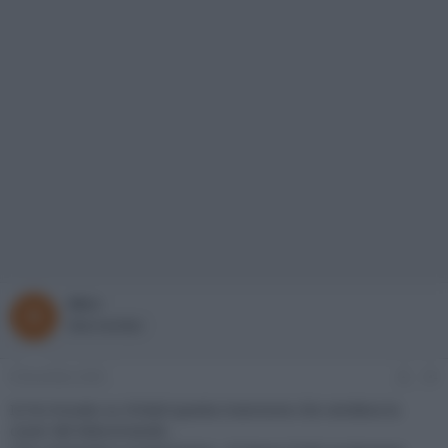
Micr
New member
8 Dicembre 2025
#4
Io ho trovato su Vinted questa inserzione che vendeva la
cover del telecomando .