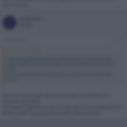
trovo scarico
pizzetta72
P
Member
7 Gennaio 2025
#3
stecata ha detto:
Ciao, stesso identico problema, nessuno conosce un guscio per
questo telecomando, ho provato i vari universali ma non vanno
bene.....
poi a me devo dire si scarica spesso, se sto fuori un we lo trovo
scarico
Anche io ho provato con gli universali, ma sembra che
nessuno calzi bene.
Per quanto riguarda la carica ti dico che l'ho comprato le TV il
Black Friday e non ho mai caricato il telecomando