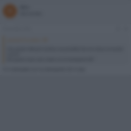
Micr
New member
8 Dicembre 2025
#6
pizzetta72 ha detto:
Ciao grazie mille per la dritta, ma possibile che non riesco a trovarlo
nuovo?
Ma questo è per caso creato con la stampante 3D?
Si è stampata con la stampante 3D in tpu