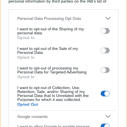
personal information by third parties on the IAB’s list of
downstream participants.
Personal Data Processing Opt Outs
This information may also be disclosed by us to third parties
on the IAB’s List of Downstream Participants that may further
I want to opt-out of the Sharing of my
disclose it to other third parties.
personal data.
Opted In
Please note that this website/app uses one or more Google
services and may gather and store information including but
I want to opt-out of the Sale of my
Personal Data.
not limited to your visit or usage behaviour. You may click to
Opted In
grant or deny consent to Google and its third-party tags to
use your data for below specified purposes in below Google
I want to opt-out of processing my
consent section.
Personal Data for Targeted Advertising.
Opted In
I want to opt-out of Collection, Use,
Retention, Sale, and/or Sharing of my
Personal Data that Is Unrelated with the
Purposes for which it was collected.
Opted Out
Devi accedere o registrarti per rispondere qui.
Google consents
Facebook
X (Twitter)
Bluesky
LinkedIn
Reddit
Pinterest
Tumblr
WhatsApp
Email
Li
Condividi:
I want to allow Google to enable storage