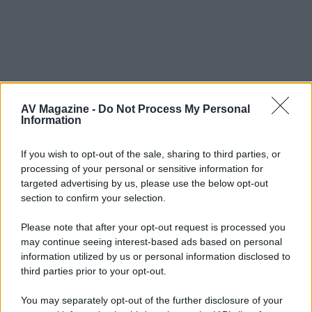
Micr
AV Magazine -
Do Not Process My Personal
New member
Information
8 Dicembre 2025
#7
If you wish to opt-out of the sale, sharing to third parties, or
processing of your personal or sensitive information for
Micr ha detto:
targeted advertising by us, please use the below opt-out
Si è stampata con la stampante 3D in tpu
section to confirm your selection.
Però ti posso garantire che calza a pennello , si vede che è
Please note that after your opt-out request is processed you
stata disegnata su misura per quel modello
may continue seeing interest-based ads based on personal
information utilized by us or personal information disclosed to
third parties prior to your opt-out.
You may separately opt-out of the further disclosure of your