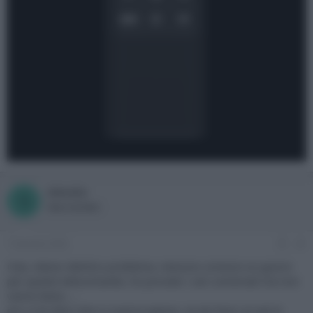
stecata
S
New member
7 Gennaio 2025
#2
Ciao, stesso identico problema, nessuno conosce un guscio
per questo telecomando, ho provato i vari universali ma non
vanno bene.....
poi a me devo dire si scarica spesso, se sto fuori un we lo