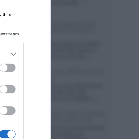
secondo, più compatto,...»
 third
Samsung Display: OLED
DisplayHDR True Black
Downstream
1400
Il costruttore coreano ha svelato il
primo pannello OLED capace di
er and store
mantenere una luminanza...»
to grant or
ed purposes
KEF LS Luxe, diffusori attivi
wireless
KEF svela un nuovo sistema senza
fili di fascia alta, frutto della
collaborazione con il designer...»
LG Display: nuovi OLED più
economici a due strati
Per rendere TV e monitor OLED più
accessibili, LG Display sta