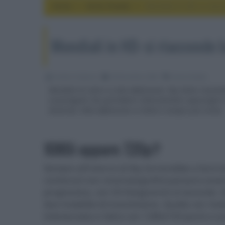
Home
home theater
Mondiali in HD: si riac
Mondiali in HD: si riaccende 
Emidio Frattaroli
30 Novembre 2005
home theater
Mondiali di calcio in alta definizione: Sky Italia riacc
sconvolgenti che potrebbero letteralmente capovolgere la
Amstrad, l'alta definizione in Italia è sempre più vicina.
1080i oppure 720p?
Sempre all'interno di Sky tornerebbe a farsi stra
contenuti non cinematografici) possano esse
progressiva, con 50 fotogrammi al secondo. Gl
due modalità di trasmissione. Quella con ris
interlacciata e l'altra con 1280x720 punti a s