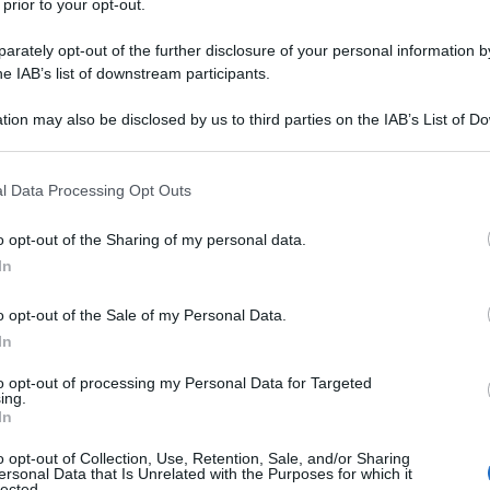
 prior to your opt-out.
 forum.
rately opt-out of the further disclosure of your personal information by
he IAB’s list of downstream participants.
tion may also be disclosed by us to third parties on the IAB’s List of 
 that may further disclose it to other third parties.
 that this website/app uses one or more Google services and may gath
l Data Processing Opt Outs
including but not limited to your visit or usage behaviour. You may click 
 to Google and its third-party tags to use your data for below specifi
o opt-out of the Sharing of my personal data.
ogle consent section.
In
o opt-out of the Sale of my Personal Data.
In
to opt-out of processing my Personal Data for Targeted
ing.
In
o opt-out of Collection, Use, Retention, Sale, and/or Sharing
ersonal Data that Is Unrelated with the Purposes for which it
lected.