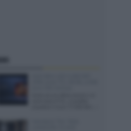
EWS
SQD-Mini LED 5.000 NIT
2040 zone TCL 65C8L a 838
euro IVA inclusa
Grazie ad una offerta amazon e al
cache-back di TCL, è possibile
acquistare il nuovo TV SQD-Mini...»
Velodyne The 1824,
subwoofer hi-end