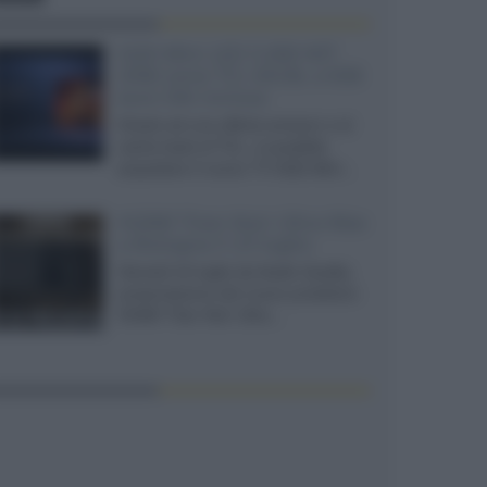
SQD-Mini LED 5.000 NIT
2040 zone TCL 65C8L a 838
euro IVA inclusa
Grazie ad una offerta amazon e al
cache-back di TCL, è possibile
acquistare il nuovo TV SQD-Mini...
XGIMI Titan Noir Ultra Max
a Bologna il 23 luglio
Giovedì 23 luglio da Audio Quality,
presentazione del nuovo proiettore
XGIMI Titan Noir Ultra...