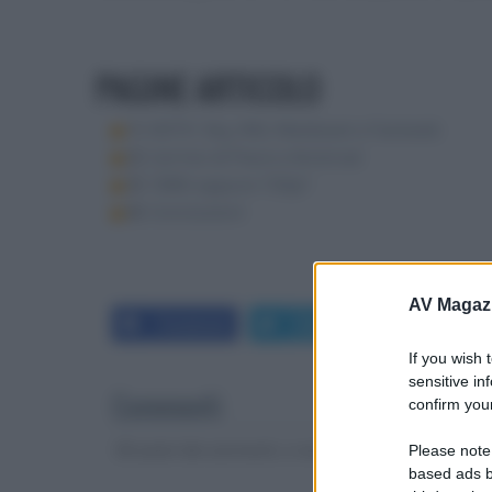
PAGINE ARTICOLO
1:
HDTV: Sky, RAI, Mediaset e Fastweb
2:
L'arrivo di Pace e Amstrad
3:
1080i oppure 720p?
4:
Conclusioni
AV Magaz
Facebook
Twitter
LinkedIn
If you wish 
sensitive in
Commenti
confirm your
Gli autori dei commenti, e non la redazione, sono respo
Please note
based ads b