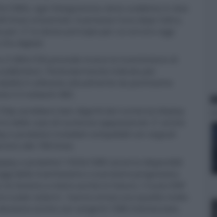
20x1080), ogni fotogramma viene suddiviso in due
0 linee orizzontali, trasmesse l'una dopo l'altra,
e pari. E' lo stesso principio per cui ancora oggi
che digitali.
e (1280x720) prevede invece la trasmissione di
uddivisioni. Particolarmente indicata per
dalità è utilizzata attualmente da pochissime
te è il network ABC.
N
20p sarebbero ben digeriti dai numerosi display
rno delle case di numerosi appassionati. E' anche
 e proiettori installati compatibili con segnali
iore alle 768 linee.
display e proiettori 1920x1080 saranno disponibili
ggi della trasmissione a scansione progressiva
he ne faremo a meno anche in futuro. I nuovi DSP
ppure scaler esterni - hanno ormai una qualità molto
roduzione anche con sorgenti 1080 interlacciate.