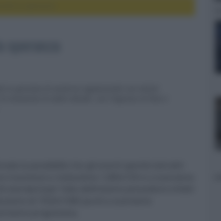
cende la speranza
la speranza
ende la speranza di numerosi appassionati con notizie
 situazione di stallo attuale. con l'ingresso di Pace e
da la possibilità che gli eventi sportivi (ed altri
re trasmessi a risoluzione 1280x720 e a scansione
i standard per l'alta definizione prevedono infatti
oluzione di 1920x1080 punti a scansione
cansione progressiva.