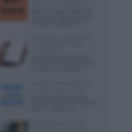
ufficiali e il calendario
Apple TV+ inaugura agosto 2026
con il ritorno di alcune delle sue
produzioni più apprezzate,...»
Le funzioni nascoste più
utili all’interno degli
smartphone
Dietro le funzioni più comuni di
Android e iPhone si nascondono
strumenti poco conosciuti...»
Amazon Prime Video le
novità di agosto 2026
Prime Video ha annunciato le
principali novità in arrivo ad agosto
2026: tra i titoli di punta...»
Blade Runner 2099, il
teaser della serie con