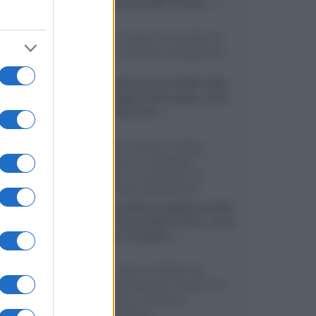
sviluppando pannelli Tandem...»
Netflix: tutte le novità in
uscita in Italia ad agosto
2026
Agosto 2026 porta su Netflix Italia
nuove stagioni molto attese, serie
internazionali, film...»
Vendere online cuffie,
auricolari e speaker
portatili tra privati: la
guida alle spedizioni
Cuffie, auricolari e speaker portatili
sono facili da vendere online, ma le
dimensioni compatte...»
Novità Sky e NOW: le
uscite di agosto 2026 tra
serie, film, show e
documentari