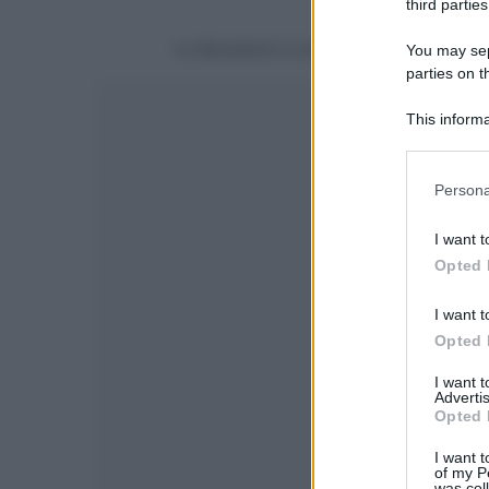
third parties
La discussione è consultabile anche
qui
, sul
You may sepa
parties on t
This informa
Participants
Please note
Persona
information 
deny consent
I want t
in below Go
Opted 
I want t
Opted 
I want 
Advertis
Opted 
I want t
of my P
was col