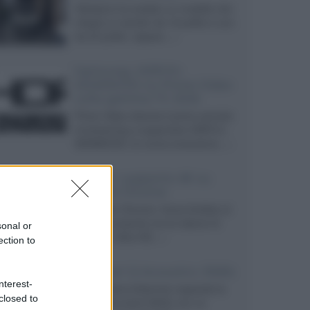
Velodyne ha svelato un modello che
integra un woofer da 18 pollici e uno
da 24 pollici, capace...»
Samsung: HDR10+
ADVANCED su Prime Video
sulla gamma TV 2026
Prime Video diventa il primo servizio
di streaming a supportare HDR10+
ADVANCED, la nuova evoluzione...»
Netflix: supporto 4K su
Google Chrome
Il browser Chrome, finora limitato al
1080p, consente ora la visione di
sonal or
Netflix in Ultra HD...»
ection to
Diffusori Q Acoustics 3040c
nterest-
Il produttore britannico espande la
closed to
serie entry level 3000c con un