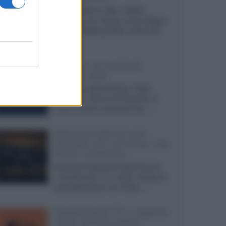
Agosto 2026 su Sky e NOW
prosegue con House of the Dragon
3 e The Walking Dead: Dead City
3,...»
Disney+, le novità di
agosto 2026
Ad agosto 2026 Disney+ Italia
propone il ritorno di Futurama, il
nuovo evento conclusivo de...»
McIntosh MX124, pre-
decoder A/V con Dirac Live
Room Correction
McIntosh espande la gamma con
un'elettronica 13.4 canali, dotata di
autocalibrazione con Dirac...»
Novità Apple TV+ a agosto
2026: tutte le uscite