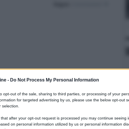
Segue :
Conclusioni
ine -
Do Not Process My Personal Information
Whatsapp
Stampa l'articolo
to opt-out of the sale, sharing to third parties, or processing of your per
formation for targeted advertising by us, please use the below opt-out s
 selection.
nsabili dei contenuti da loro inseriti -
Info
 that after your opt-out request is processed you may continue seeing i
ased on personal information utilized by us or personal information dis