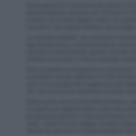
Nei programmi a risoluzione più elevata (19
porzioni distinte, ciascuna con 1920 punti e 54
la prima con le linee dispari e l'altra con quell
riceviamo i vari segnali televisivi, sia analogici 
La seconda modalità, con risoluzione inferior
ogni fotogramma a risoluzione piena, senza s
riprodurre eventi sportivi, questa seconda mo
emittenti al mondo: in USA un esempio calzan
Non c'è dubbio che programmi a risoluzione 7
e proiettori che già attendono l'HDTV all'inte
vero che la stragrande maggioranza dei display
HD, non hanno una risoluzione verticale super
D'altra parte, entro l'inizio della primavera, 
in volumi e se abbiamo fatto a meno fino ad o
per gli eventi sportivi, c'è da scommettere c
video - inseriti nei vari display, proiettori o
elevata da garantire un'ottima qualità di rip