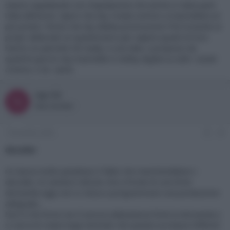
stiamo aspettando con trepidazione che anche in italia parti
l'alta defizione. Spero che sky riveda cominci a trasmettere al
più presto. Penso che sky debba promuovere l'hd inviando ai
propri abbonati un questionario per sapere quanti di loro
hanno un pannelo hd ready. e una idea. a proposio da
qualche giorno sky trasmette in dolby digital su tutti i canali
cinema. e ok. saluti.
ngc-53
N
New member
7 Dicembre 2005
#3
decoder
mi lascia molto perplesso il fatto che mancherebbero i
decoder, mi sembra ridicolo che a fronte di una forte
domanda oggi non si riesca a programmare una produzione
adeguata.
Non è che forse non è ancora abbastanza forte la domanda e
si cerca di creare hype dicendo che questa surclassa l'offerta?