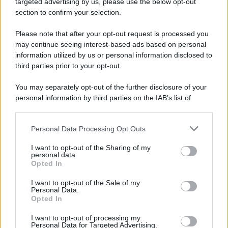
targeted advertising by us, please use the below opt-out
15 Gennaio 2006
#7
section to confirm your selection.
Sasà, credi che una base di 300 "sondaggisti" possa essere un
numero adeguato tale da far cambiare la politica commerciale
Please note that after your opt-out request is processed you
di Sky?
may continue seeing interest-based ads based on personal
information utilized by us or personal information disclosed to
third parties prior to your opt-out.
You may separately opt-out of the further disclosure of your
personal information by third parties on the IAB’s list of
downstream participants.
Personal Data Processing Opt Outs
This information may also be disclosed by us to third parties
on the IAB’s List of Downstream Participants that may further
I want to opt-out of the Sharing of my
disclose it to other third parties.
personal data.
Opted In
Please note that this website/app uses one or more Google
services and may gather and store information including but
I want to opt-out of the Sale of my
Personal Data.
not limited to your visit or usage behaviour. You may click to
Opted In
grant or deny consent to Google and its third-party tags to
use your data for below specified purposes in below Google
I want to opt-out of processing my
consent section.
Personal Data for Targeted Advertising.