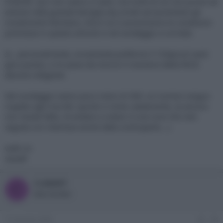
FORUM. QUi non siamo in tanti, ma molti di noi son pronti ad
entrare nella grande famiglia sky (molti ad aumentare gli
investimenti familiari), SOLO se si avvereranno le condizioni
premesse in questo articolo e nel sondaggio a corredo.
Io , personalmente, ovviamente preferirei il 720p(così sarei
già a posto), e mi piace da morire il ricevitore della PACE:
davvero elegante.
Nel sondaggio siamo poco meno di 300: un numero esiguo
rispetto agli inscritti: quindi vi invito caldamente, se ancora
non l'avete fatto, di andare a votare: è una voce che vien
seguita con interesse anche dalla controparte....)
walk on
sasadf
CLABART
C
New member
15 Gennaio 2006
#6