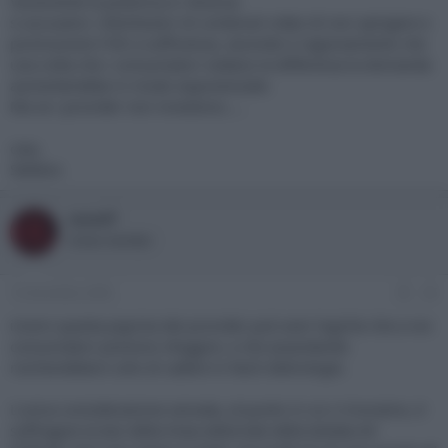
Veramente la polemica e' diversa:
si accusano i distributori di contenuti video di non spingere e
promuovere l'HD a sufficienza, secondo il ragionamento che
una volta che i consumatori vedano la differenza la domanda
aumenterebbe in modo esponenziale.
Ma se i provider non investono.....
ciao,
Stefano
sasadf
Active member
12 Dicembre 2005
#5
invero questa pigrizia dei provider può aver logiche che a noi
consumatori possono sfuggire, e che azzardando
rischierebbero solo di cadere in facili dietrologie.
L'unica considerazione sensata, al punto in cui ci troviamo, è
suffragare la tesi della linea editoriale della testata AV