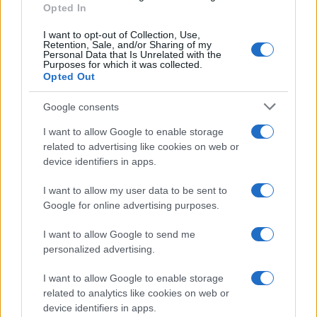
Opted In
I want to opt-out of Collection, Use,
Retention, Sale, and/or Sharing of my
Personal Data that Is Unrelated with the
Purposes for which it was collected.
Opted Out
Devi accedere o registrarti per rispondere qui.
Google consents
Facebook
X (Twitter)
Bluesky
LinkedIn
Reddit
Pinterest
Tumblr
WhatsApp
Email
Li
Condividi:
I want to allow Google to enable storage
related to advertising like cookies on web or
device identifiers in apps.
I want to allow my user data to be sent to
Google for online advertising purposes.
I want to allow Google to send me
personalized advertising.
I want to allow Google to enable storage
related to analytics like cookies on web or
device identifiers in apps.