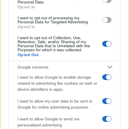
La tecnologia al servizio del turismo:
Personal Data.
not limited to your visit or usage behaviour. You may click to
le soluzioni digitali che semplificano
Opted In
grant or deny consent to Google and its third-party tags to
la vita nei grandi hub europei
use your data for below specified purposes in below Google
Organizzare un viaggio oggi significa
I want to opt-out of processing my
consent section.
poter gestire online anche servizi
Personal Data for Targeted Advertising.
Opted In
fondamentali come...»
I want to opt-out of Collection, Use,
Retention, Sale, and/or Sharing of my
Personal Data that Is Unrelated with the
Purposes for which it was collected.
Opted Out
Google consents
I want to allow Google to enable storage
related to advertising like cookies on web or
device identifiers in apps.
I want to allow my user data to be sent to
Google for online advertising purposes.
I want to allow Google to send me
personalized advertising.