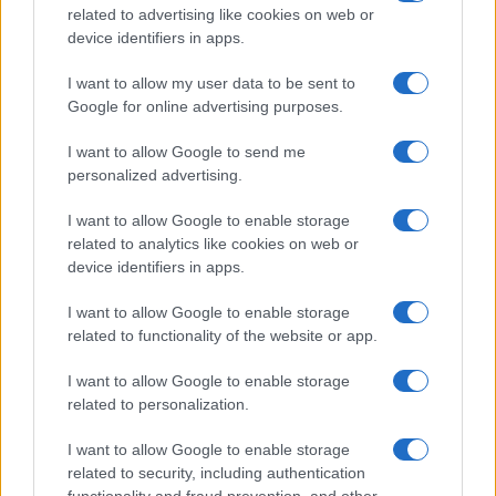
related to advertising like cookies on web or
device identifiers in apps.
I want to allow my user data to be sent to
Google for online advertising purposes.
I want to allow Google to send me
personalized advertising.
I want to allow Google to enable storage
related to analytics like cookies on web or
AV Magazine
è membro EISA dal 2019
device identifiers in apps.
all'interno del Mobile Devices Expert Group
I want to allow Google to enable storage
Per informazioni:
www.eisa.eu
related to functionality of the website or app.
I want to allow Google to enable storage
related to personalization.
Legali
-
Privacy
-
Privicy settings
Cookie
-
Pubblicità
-
Redazione
I want to allow Google to enable storage
related to security, including authentication
AV Raw s.n.c. P.iva: 02040960672