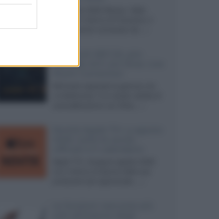
Ad agosto 2026 Disney+ Italia
propone il ritorno di Futurama, il
nuovo evento conclusivo de...»
McIntosh MX124, pre-
decoder A/V con Dirac Live
Room Correction
McIntosh espande la gamma con
un'elettronica 13.4 canali, dotata di
autocalibrazione con Dirac...»
Novità Apple TV+ a agosto
2026: tutte le uscite
ufficiali e il calendario
Apple TV+ inaugura agosto 2026
con il ritorno di alcune delle sue
produzioni più apprezzate,...»
Le funzioni nascoste più
utili all’interno degli