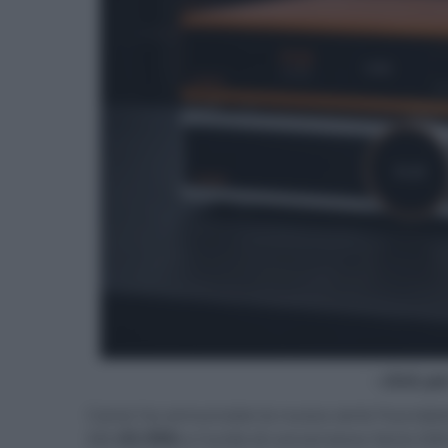
- click p
Canor ha annunciato la nuova serie Foundatio
I4S (
€2.950
) e l'unità di conversione Verto D4S