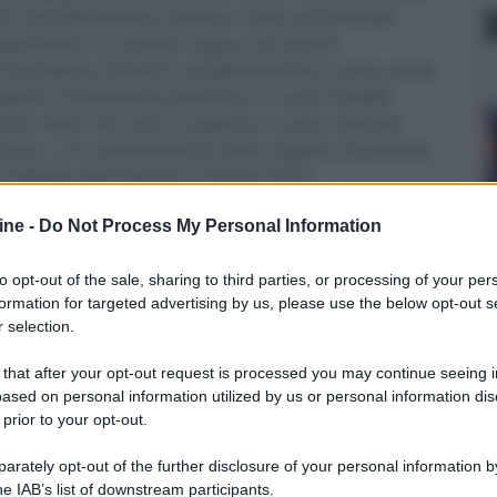
ni casi dall'estetica classica, come ad esempio
tipo ibrido o a valvole, segna con questi
oundation infatti è completamente a stato solido
atto e fortemente distintivo. I nuovi modelli
onzo, oltre che nero e argento, e sono costruiti
ciaio.. Un cambiamento netto rispetto al passato,
ilistico del marchio. Il Virtus I4S è
 L'architettura
Error Correction Technology
,
ine -
Do Not Process My Personal Information
storsione senza ricorrere alla controreazione
8 Ω
,
2x120 W/4 Ω
in classe A/B.
to opt-out of the sale, sharing to third parties, or processing of your per
formation for targeted advertising by us, please use the below opt-out s
 selection.
 that after your opt-out request is processed you may continue seeing i
ased on personal information utilized by us or personal information dis
 prior to your opt-out.
rately opt-out of the further disclosure of your personal information by
he IAB’s list of downstream participants.