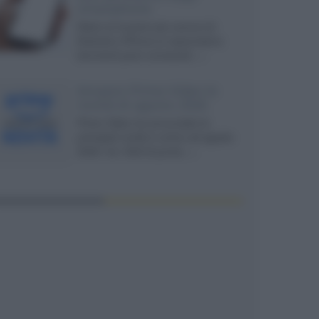
smartphone
Dietro le funzioni più comuni di
Android e iPhone si nascondono
strumenti poco conosciuti...»
Amazon Prime Video le
novità di agosto 2026
Prime Video ha annunciato le
principali novità in arrivo ad agosto
2026: tra i titoli di punta...»