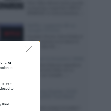
Prime Video diventa il primo servizio
di streaming a supportare HDR10+
ADVANCED, la nuova evoluzione...»
Netflix: supporto 4K su
Google Chrome
Il browser Chrome, finora limitato al
1080p, consente ora la visione di
Netflix in Ultra HD...»
Diffusori Q Acoustics 3040c
sonal or
Il produttore britannico espande la
ection to
serie entry level 3000c con un
secondo, più compatto,...»
nterest-
closed to
Samsung Display: OLED
DisplayHDR True Black
1400
 third
Il costruttore coreano ha svelato il