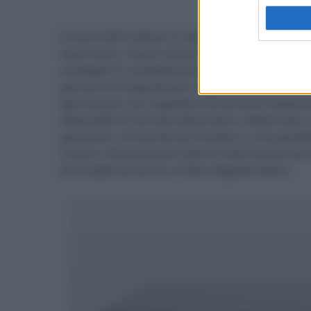
- click p
Il Verto D4S utilizza un doppio convertitore
S
dual-mono. Si può variare la sonorità tramite gli
analogico è completamente discreto e simmetri
percorso di segnale per migliorare la dinamica e
tipo lineare con regolatori di tensione separati 
disponibili in formato bilanciato e sbilanciato.
garantire un’interfaccia intuitiva e una perfe
mostra chiaramente tutte le informazioni prin
di campionamento e il filtro digitale attivo.