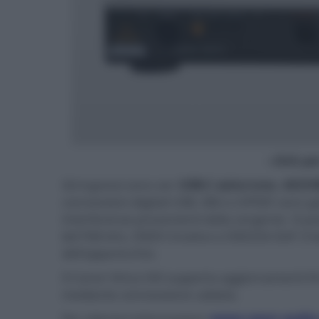
- click p
Gli ingressi sono sei:
USB-C asincrono
,
AES/
connessioni digitali USB, EBU e S/PDIF sono g
interferenze provenienti dalla sorgente. Si p
bit/768 kHz, DSD512nativo e DSD256 DoP. Il 
dell'apparecchio.
Il Canor Virtus I4S supporta aggiornamenti fi
mediante connessione cablata.
Per ulteriori informazioni:
www.canor-audio