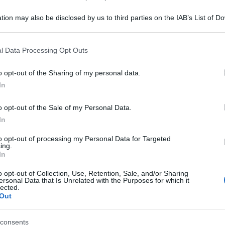
tion may also be disclosed by us to third parties on the IAB’s List of 
 that may further disclose it to other third parties.
 that this website/app uses one or more Google services and may gath
l Data Processing Opt Outs
including but not limited to your visit or usage behaviour. You may click 
 to Google and its third-party tags to use your data for below specifi
o opt-out of the Sharing of my personal data.
ogle consent section.
In
er ingrandire -
o opt-out of the Sale of my Personal Data.
In
una capacità di filtraggio di 40.000 µF per canale
recisione e controllo. Lo stadio fono incorporato
to opt-out of processing my Personal Data for Targeted
ing.
do di variare il guadagno tramite il
In
egare ai tre ingressi linea, di cui uno
bilanciato
mplificata e i terminali trigger in/out. Il jack per
o opt-out of Collection, Use, Retention, Sale, and/or Sharing
ersonal Data that Is Unrelated with the Purposes for which it
 discreto, che eroga una potenza sufficiente per la
lected.
 mW/30 ohm). L'innovativa manopola centrale è
Out
zie a un design a doppio cuscinetto e a un sensore
rollo risulta estremamente fluido e preciso.
consents