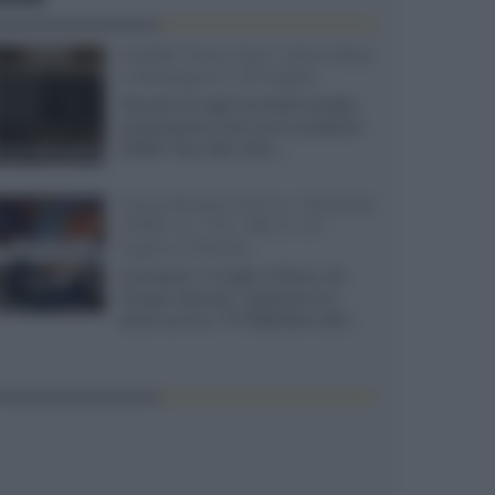
XGIMI Titan Noir Ultra Max
a Bologna il 23 luglio
Giovedì 23 luglio da Audio Quality,
presentazione del nuovo proiettore
XGIMI Titan Noir Ultra...
Sony Bravia 9 II vs. Hisense
UR9S vs. TCL C8L il 13
luglio a Roma
Il prossimo 13 luglio a Roma, da
Gruppo Garman, ripeteremo lo
shoot-out tra i TV RGB Mini-LED...