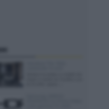
EWS
Velodyne The 1824,
subwoofer hi-end
Velodyne ha svelato un modello che
integra un woofer da 18 pollici e uno
da 24 pollici, capace...»
Samsung: HDR10+
ADVANCED su Prime Video
sulla gamma TV 2026