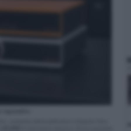
N
er ingrandire -
n, composta dall'amplificatore integrato Vitus
 (
€2.650
).Il costruttore slovacco, finora associato