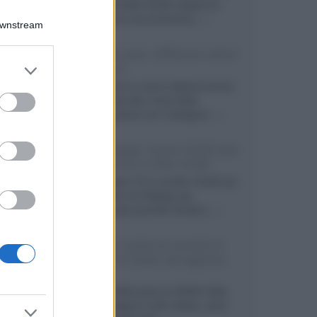
primo pannello OLED capace di
mantenere una luminanza...»
Downstream
KEF LS Luxe, diffusori attivi
er and store
wireless
to grant or
KEF svela un nuovo sistema senza
ed purposes
fili di fascia alta, frutto della
collaborazione con il designer...»
LG Display: nuovi OLED più
economici a due strati
Per rendere TV e monitor OLED più
accessibili, LG Display sta
sviluppando pannelli Tandem...»
Netflix: tutte le novità in
uscita in Italia ad agosto
2026
Agosto 2026 porta su Netflix Italia
nuove stagioni molto attese, serie