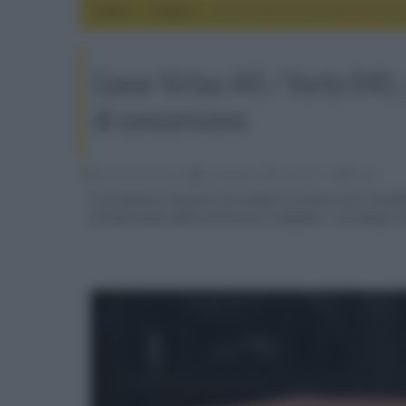
Home
audio
Canor Virtus I4S / Verto D4S, am
Canor Virtus I4S / Verto D4S, 
di conversione
Riccardo Riondino
20 Maggio 2026, alle 09:11
audio
Il 'produttore slovacco ha svelato la nuova serie Found
caratterizzate dalle dimensioni compatte e un design 