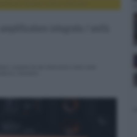
plificatore integrato / unità di conversione
amplificatore integrato / unità
ation, composta da due elettroniche a stato solido
moderno e innovativo