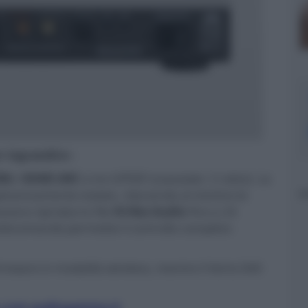
er ingrandire -
EBU
,
HDMI ARC
e tre S/PDIF (coassiale / 2 ottici). Le
alvanicamente isolate, riducendo al minimo le
ossono riprodurre file
Hi-Res Audio
fino a 24
telecomando permette il controllo completo
rmware in modalità wireless, mentre il Verto D4S
.com
-
audiogamma.it