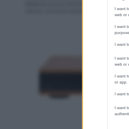
Mediante questa interfaccia, supportata da un 
I want t
volume, ma anche selezionare gli ingressi e ge
web or d
I want t
purpose
I want 
I want t
web or d
I want t
or app.
I want t
I want t
authenti