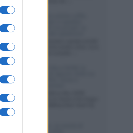
internazionali, film...»
Vendere online cuffie,
auricolari e speaker
portatili tra privati: la
guida alle spedizioni
Cuffie, auricolari e speaker portatili
sono facili da vendere online, ma le
dimensioni compatte...»
Novità Sky e NOW: le
uscite di agosto 2026 tra
serie, film, show e
documentari
Agosto 2026 su Sky e NOW
prosegue con House of the Dragon
3 e The Walking Dead: Dead City
3,...»
Disney+, le novità di
agosto 2026