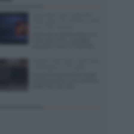
SQD-Mini LED 5.000 NIT
2040 zone TCL 65C8L a 838
euro IVA inclusa
Grazie ad una offerta amazon e al
cache-back di TCL, è possibile
acquistare il nuovo TV SQD-Mini...
XGIMI Titan Noir Ultra Max
a Bologna il 23 luglio
Giovedì 23 luglio da Audio Quality,
presentazione del nuovo proiettore
XGIMI Titan Noir Ultra...