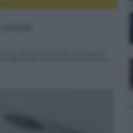
ortatile
 portatile
 portatile, dotato di convertitore AKM, uscite analogiche e
 per cuffie bilanciato, utilizzabile anche come meccanica di