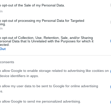
o opt-out of the Sale of my Personal Data.
In
to opt-out of processing my Personal Data for Targeted
ing.
In
o opt-out of Collection, Use, Retention, Sale, and/or Sharing
ersonal Data that Is Unrelated with the Purposes for which it
lected.
Out
er ingrandire -
consents
44,1 kHz e 88,2 kHz per i SACD, mentre quella USB
o allow Google to enable storage related to advertising like cookies on
uò essere utilizzata anche come
ingresso
evice identifiers in apps.
 il Design One si presta anche all'uso come unità
o allow my user data to be sent to Google for online advertising
rodurre file PCM con risoluzione fino a 32 bit/768
s.
rnite su connettore bilanciato
Pentaconn
da 4,4
a un amplificatore a componenti discreti che
to allow Google to send me personalized advertising.
one del volume a 100 livelli consente una precisa