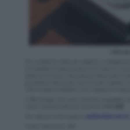
- click p
Per modelli di cuffie più esigenti, il collegam
la modalità di alimentazione DC esterna, aum
potenza di uscita. Nonostante dimensioni e pe
prestazioni dichiarate sono di tutto rispetto,
THD+N dello 0,0004% e una risposta in frequ
L'YBA Design One sarà mostrato al pubblico d
viene commercializzato al prezzo di
€1.848
.
Per ulteriori informazioni:
audiovision.mo.it
Fonte: Stereonet, YBA