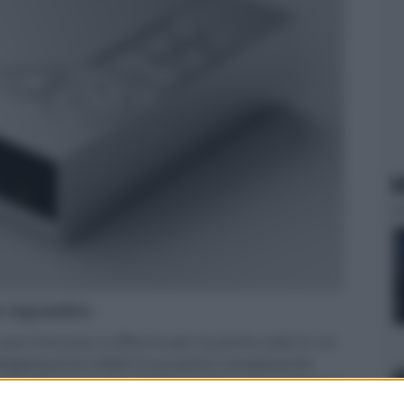
N
er ingrandire -
 casa francese si affaccia per la prima volta in un
Rappresenta infatti il suo primo componente
 solo CD, ma anche SACD, singolo o multistrato, il