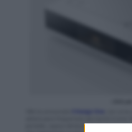
- click p
YBA ha annunciato
il Design One
, con cui la
settore poco frequentato dai marchi hi-end. 
portatile, capace oltretutto di riprodurre non