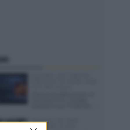
EWS
SQD-Mini LED 5.000 NIT
2040 zone TCL 65C8L a 838
euro IVA inclusa
Grazie ad una offerta amazon e al
cache-back di TCL, è possibile
acquistare il nuovo TV SQD-Mini...»
Velodyne The 1824,
subwoofer hi-end