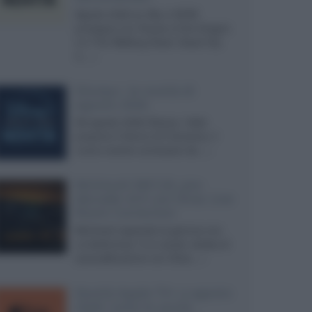
Agosto 2026 su Sky e NOW
prosegue con House of the Dragon
3 e The Walking Dead: Dead City
3,...»
Disney+, le novità di
agosto 2026
Ad agosto 2026 Disney+ Italia
propone il ritorno di Futurama, il
nuovo evento conclusivo de...»
McIntosh MX124, pre-
decoder A/V con Dirac Live
Room Correction
McIntosh espande la gamma con
un'elettronica 13.4 canali, dotata di
autocalibrazione con Dirac...»
Novità Apple TV+ a agosto
2026: tutte le uscite