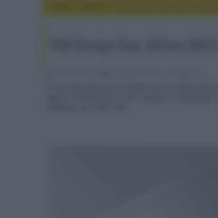
Home
audio
YBA Design One, lettore SACD p
YBA Design One, lettore SACD
Riccardo Riondino
20 Maggio 2026, alle 13:24
audio
Il costruttore francese ha svelato il primo lettore SACD
digitali, alimentazione a rete o batteria e amplificatore
trasporto, pre o DAC USB