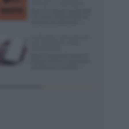
ufficiali e il calendario
Apple TV+ inaugura agosto 2026
con il ritorno di alcune delle sue
produzioni più apprezzate,...»
Le funzioni nascoste più
utili all’interno degli
smartphone
Dietro le funzioni più comuni di
Android e iPhone si nascondono
strumenti poco conosciuti...»