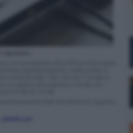
er ingrandire -
ento a un caricabatterie PD3.0 PPS da 9 V/3 A attiva
entando significativamente, a detta di YBA, la
so contenuti (188 × 166 × 40 mm / 1,34 kg), le
 con un rapporto S/N superiore a 125 dB, una
enza 20÷40k Hz -0,5 dB.
urante il prossimo High End Vienna (4-7 giugno) e
-
ybahifi.com