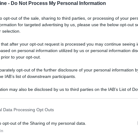
nica a carica dall'alto dispone di pressore
ine -
Do Not Process My Personal Information
esto modello, e può riprodurre anche CD-R/CD-
esign One è stato progettato specificamente per
to opt-out of the sale, sharing to third parties, or processing of your per
che con impianti Hi-Fi più sofisticati. Dispone
formation for targeted advertising by us, please use the below opt-out s
no di utilizzarlo come preamplificatore per
 selection.
e inoltre il ruolo di meccanica di trasporto, grazie
B-C per collegare un'unità di conversione.
 that after your opt-out request is processed you may continue seeing i
ased on personal information utilized by us or personal information dis
 prior to your opt-out.
rately opt-out of the further disclosure of your personal information by
he IAB’s list of downstream participants.
tion may also be disclosed by us to third parties on the IAB’s List of 
 that may further disclose it to other third parties.
 that this website/app uses one or more Google services and may gath
l Data Processing Opt Outs
including but not limited to your visit or usage behaviour. You may click 
 to Google and its third-party tags to use your data for below specifi
o opt-out of the Sharing of my personal data.
ogle consent section.
In