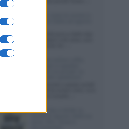
sviluppando pannelli Tandem...»
Netflix: tutte le novità in
uscita in Italia ad agosto
2026
Agosto 2026 porta su Netflix Italia
nuove stagioni molto attese, serie
internazionali, film...»
Vendere online cuffie,
auricolari e speaker
portatili tra privati: la
guida alle spedizioni
Cuffie, auricolari e speaker portatili
sono facili da vendere online, ma le
dimensioni compatte...»
Novità Sky e NOW: le
uscite di agosto 2026 tra
serie, film, show e
documentari