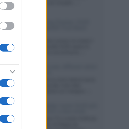
secondo, più compatto,...»
Samsung Display: OLED
DisplayHDR True Black
1400
Il costruttore coreano ha svelato il
primo pannello OLED capace di
mantenere una luminanza...»
KEF LS Luxe, diffusori attivi
wireless
KEF svela un nuovo sistema senza
fili di fascia alta, frutto della
collaborazione con il designer...»
LG Display: nuovi OLED più
economici a due strati
Per rendere TV e monitor OLED più
accessibili, LG Display sta