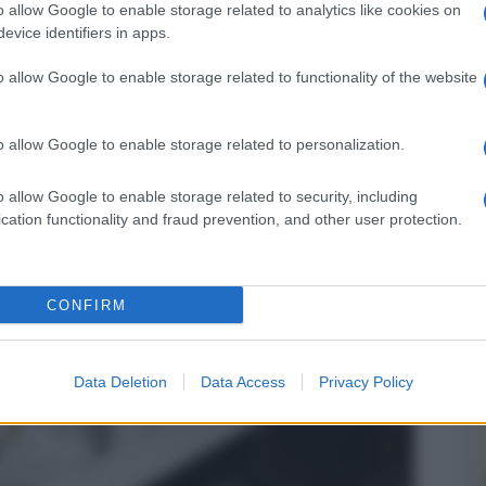
o protegge i connettori quando si trasporta
o allow Google to enable storage related to analytics like cookies on
 fino a
5,5 ore
di autonomia in riproduzione,
evice identifiers in apps.
ata per l'ascolto offline. La ricarica avviene
o allow Google to enable storage related to functionality of the website
o allow Google to enable storage related to personalization.
o allow Google to enable storage related to security, including
cation functionality and fraud prevention, and other user protection.
CONFIRM
Data Deletion
Data Access
Privacy Policy