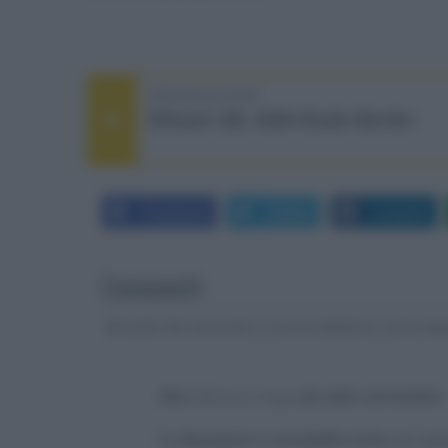
PREVIOUS POST
Diffusori JBL 4369 Studio Monitor
Facebook
Twitter
LinkedIn
Commenti
Gli autori dei commenti, e non la redazione, sono respo
Devi
effettuare il login
per poter commentare
La discussione è consultabile anche
qui
, sul