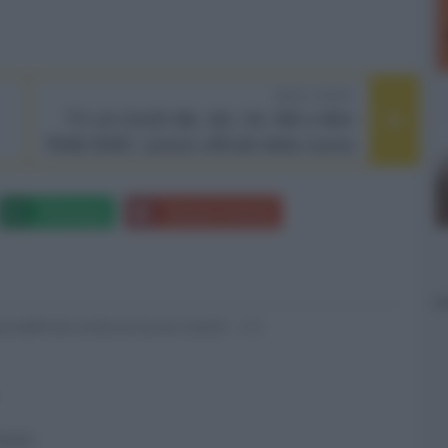
NEXT POST
TV LG OLED B6, G6, C6, W6 e Mini
RGB 2026: i prezzi ufficiali della nuova
gamma
Whatsapp
Stampa l'articolo
nsabili dei contenuti da loro inseriti -
Info
 forum.