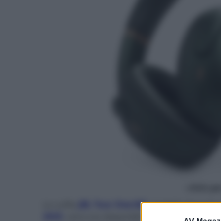
- click p
Le cuffie
JBL Tour One M3
, modello di punta
2025
, sono ora disponibili in una nuova tonali