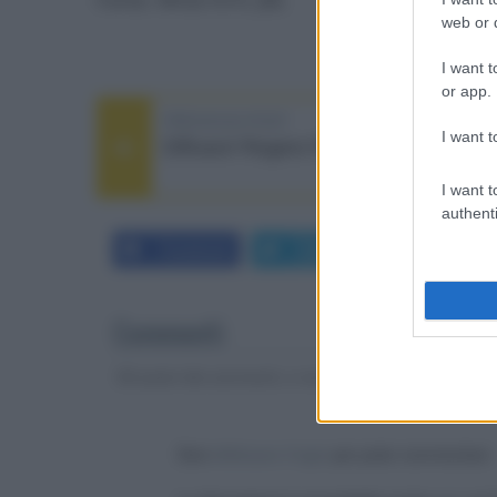
web or d
I want t
or app.
PREVIOUS POST
I want t
Diffusori Rogers PM510 S3
I want t
authenti
Facebook
Twitter
LinkedIn
Commenti
Gli autori dei commenti, e non la redazione, sono respo
Devi
effettuare il login
per poter commentare