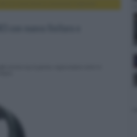
 M3 con nuova finitura e prestazioni migliorate
M3 con nuova finitura e
ffie wireless top di gamma, migliorandone inoltre le
irmware