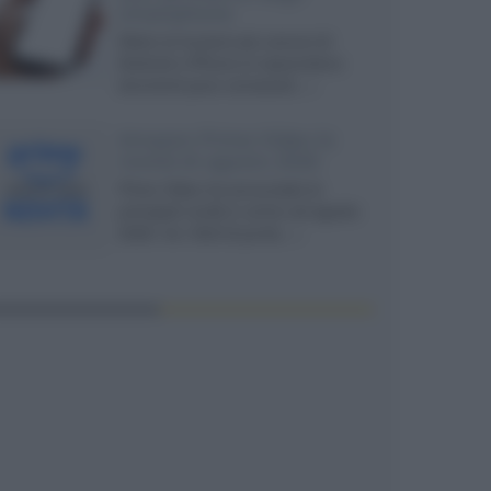
smartphone
Dietro le funzioni più comuni di
Android e iPhone si nascondono
strumenti poco conosciuti...»
Amazon Prime Video le
novità di agosto 2026
Prime Video ha annunciato le
principali novità in arrivo ad agosto
2026: tra i titoli di punta...»