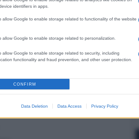
evice identifiers in apps.
o allow Google to enable storage related to functionality of the website
NEXT POST
o allow Google to enable storage related to personalization.
Canor Virtus I4S / Verto D4S,
amplificatore integrato / unità di
o allow Google to enable storage related to security, including
conversione
cation functionality and fraud prevention, and other user protection.
Whatsapp
Stampa l'articolo
CONFIRM
nsabili dei contenuti da loro inseriti -
Info
Data Deletion
Data Access
Privacy Policy