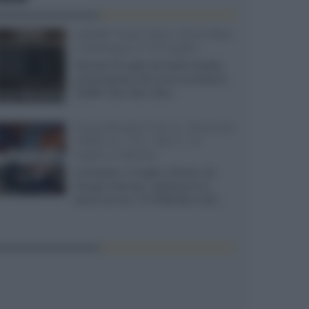
XGIMI Titan Noir Ultra Max
a Bologna il 23 luglio
Giovedì 23 luglio da Audio Quality,
presentazione del nuovo proiettore
XGIMI Titan Noir Ultra...
Sony Bravia 9 II vs. Hisense
UR9S vs. TCL C8L il 13
luglio a Roma
Il prossimo 13 luglio a Roma, da
Gruppo Garman, ripeteremo lo
shoot-out tra i TV RGB Mini-LED...