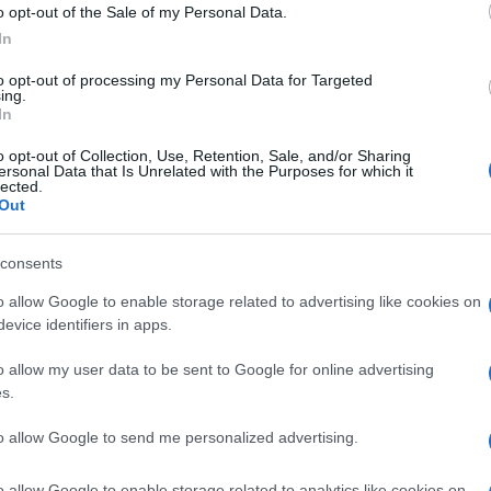
o opt-out of the Sale of my Personal Data.
In
to opt-out of processing my Personal Data for Targeted
ing.
In
o opt-out of Collection, Use, Retention, Sale, and/or Sharing
er ingrandire -
ersonal Data that Is Unrelated with the Purposes for which it
lected.
Out
tipografia aggiornata per una maggiore chiarezza
consents
navigazione più intuitiva
or numero di interazioni
o allow Google to enable storage related to advertising like cookies on
ostazioni avanzate e la connettività
evice identifiers in apps.
o allow my user data to be sent to Google for online advertising
 Smart Tx (versione
7.x.0
) è già disponibile.
s.
 commercializzate a partire da maggio al prezzo
to allow Google to send me personalized advertising.
.
o allow Google to enable storage related to analytics like cookies on