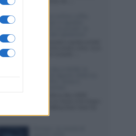
internazionali, film...»
Vendere online cuffie,
auricolari e speaker
portatili tra privati: la
guida alle spedizioni
Cuffie, auricolari e speaker portatili
sono facili da vendere online, ma le
dimensioni compatte...»
Novità Sky e NOW: le
uscite di agosto 2026 tra
serie, film, show e
documentari
Agosto 2026 su Sky e NOW
prosegue con House of the Dragon
3 e The Walking Dead: Dead City
3,...»
Disney+, le novità di
agosto 2026