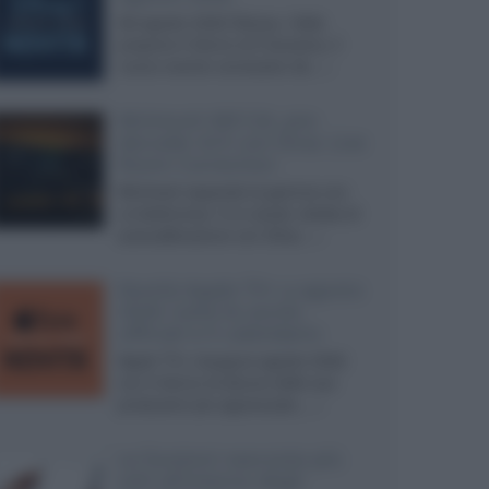
Ad agosto 2026 Disney+ Italia
propone il ritorno di Futurama, il
nuovo evento conclusivo de...»
McIntosh MX124, pre-
decoder A/V con Dirac Live
Room Correction
McIntosh espande la gamma con
un'elettronica 13.4 canali, dotata di
autocalibrazione con Dirac...»
Novità Apple TV+ a agosto
2026: tutte le uscite
ufficiali e il calendario
Apple TV+ inaugura agosto 2026
con il ritorno di alcune delle sue
produzioni più apprezzate,...»
Le funzioni nascoste più
utili all’interno degli