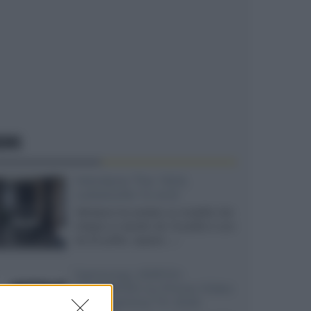
EWS
Velodyne The 1824,
subwoofer hi-end
Velodyne ha svelato un modello che
integra un woofer da 18 pollici e uno
da 24 pollici, capace...»
Samsung: HDR10+
ADVANCED su Prime Video
sulla gamma TV 2026