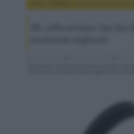
Home
diffusori
JBL: cuffie wireless Tour One
JBL: cuffie wireless Tour One 
prestazioni migliorate
Riccardo Riondino
20 Maggio 2026, alle 07:16
diffusori
JBL introduce una nuova colorazione verde per le sue cu
prestazioni e l'usabilità mediante aggiornamenti del f