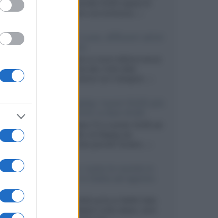
primo pannello OLED capace di
mantenere una luminanza...»
KEF LS Luxe, diffusori attivi
wireless
KEF svela un nuovo sistema senza
fili di fascia alta, frutto della
collaborazione con il designer...»
LG Display: nuovi OLED più
economici a due strati
Per rendere TV e monitor OLED più
accessibili, LG Display sta
sviluppando pannelli Tandem...»
Netflix: tutte le novità in
uscita in Italia ad agosto
2026
Agosto 2026 porta su Netflix Italia
nuove stagioni molto attese, serie