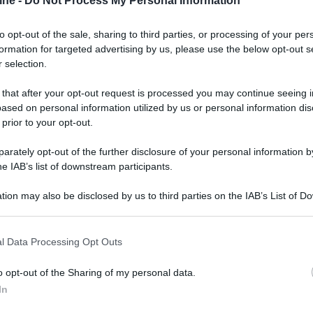
ine -
Do Not Process My Personal Information
 del lusso contemporaneo". Le finiture disponibili
ecedenti nero, "mocha" e blu. La versione verde
to opt-out of the sale, sharing to third parties, or processing of your per
 risposta in frequenza secondo la rinomata
formation for targeted advertising by us, please use the below opt-out s
hiaro, equilibrato e fedele all’intenzione
 selection.
ementato la Harman Curve mediante il firmware
empo è stata rinnovata anche l'interfaccia dello
 that after your opt-out request is processed you may continue seeing i
ased on personal information utilized by us or personal information dis
e incluso con le cuffie. L’aggiornamento introduce un
 prior to your opt-out.
cale, che semplifica l’accesso alle funzioni
rately opt-out of the further disclosure of your personal information by
he IAB’s list of downstream participants.
tion may also be disclosed by us to third parties on the IAB’s List of 
 that may further disclose it to other third parties.
 that this website/app uses one or more Google services and may gath
l Data Processing Opt Outs
including but not limited to your visit or usage behaviour. You may click 
 to Google and its third-party tags to use your data for below specifi
o opt-out of the Sharing of my personal data.
ogle consent section.
In