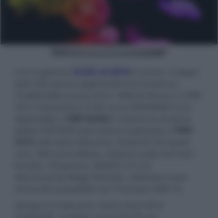
Con la gamma
OLED LG 2016
in arrivo, i negozi
web USA stanno applicando forti sconti sui
modelli dello scorso anno. Offerto finora a 2.999
US $, il televisore LG 4K curvo 55EG9600 è ora
disponibile a
1899 dollari
, mentre la versione
piatta 55EF9500 può essere acquistata a
1949
US $
sullo store Adorama. Dotati di CPU quad-
core, filtro anti-riflesso, sistema audio Harman
Kardon, 3D passivo, WebOS 2.0 con
telecomando Magic Remote, i televisori sono
entrambi compatibili con il formato HDR-10.
Sempre su Adorama, l'entry level 2015
55EG9100, modello curvo Full HD con