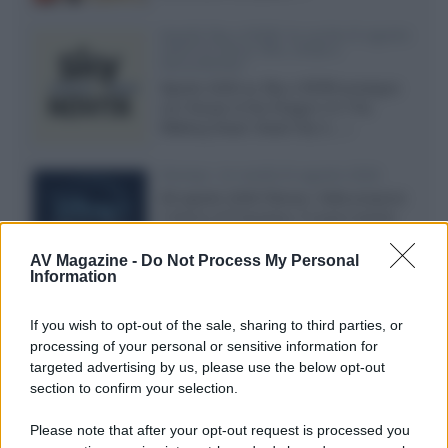
Novità Sky e NOW: le uscite di agosto
2026 tra serie, film, show e
documentari
Agosto 2026 su Sky e NOW prosegue
con House of the Dragon 3 e The
Walking Dead: Dead City 3,...»
Disney+, le novità di agosto 2026
Ad agosto 2026 Disney+ Italia propone
il ritorno di Futurama, il nuovo evento
conclusivo de...»
AV Magazine -
Do Not Process My Personal
Information
McIntosh MX124, pre-decoder A/V
If you wish to opt-out of the sale, sharing to third parties, or
con Dirac Live Room Correction
processing of your personal or sensitive information for
McIntosh espande la gamma con
targeted advertising by us, please use the below opt-out
un'elettronica 13.4 canali, dotata di
section to confirm your selection.
autocalibrazione con Dirac...»
Please note that after your opt-out request is processed you