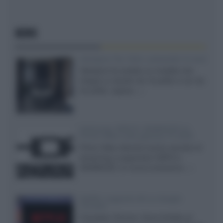
NEWS
Velodyne The 1824, subwoofer hi-end
Velodyne ha svelato un modello che
integra un woofer da 18 pollici e uno da
24 pollici, capace...»
Samsung: HDR10+ ADVANCED su
Prime Video sulla gamma TV 2026
Prime Video diventa il primo servizio di
streaming a supportare HDR10+
ADVANCED, la nuova evoluzione...»
Netflix: supporto 4K su Google
Chrome
Il browser Chrome, finora limitato al