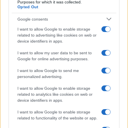
Purposes for which it was collected.
Opted Out
Google consents
I want to allow Google to enable storage
related to advertising like cookies on web or
device identifiers in apps.
I want to allow my user data to be sent to
Google for online advertising purposes.
I want to allow Google to send me
personalized advertising.
I want to allow Google to enable storage
related to analytics like cookies on web or
AV Magazine
è membro EISA dal 2019
device identifiers in apps.
all'interno del Mobile Devices Expert Group
I want to allow Google to enable storage
Per informazioni:
www.eisa.eu
related to functionality of the website or app.