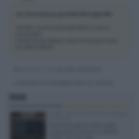
LG: forti sconti per gli OLED 2015 negli USA
Scusate, ma sono prezzi già online o è solo un
comunicato?
Perché sul sito indicato i prezzi al momento vanno
dai 1800 ai 3000 $...
Devi
effettuare il login
per poter commentare
La discussione è consultabile anche
qui
, sul forum.
FOCUS
XGIMI Titan Noir Ultra Max a Bologna
il 23 luglio
Giovedì 23 luglio da Audio Quality,
presentazione del nuovo proiettore
XGIMI Titan Noir Ultra...