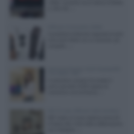
1080p, consente ora la visione di Netflix
in Ultra HD...»
Diffusori Q Acoustics 3040c
Il produttore britannico espande la serie
entry level 3000c con un secondo, più
compatto,...»
Samsung Display: OLED DisplayHDR
True Black 1400
Il costruttore coreano ha svelato il
primo pannello OLED capace di
mantenere una luminanza...»
KEF LS Luxe, diffusori attivi wireless
KEF svela un nuovo sistema senza fili
di fascia alta, frutto della collaborazione
con il designer...»