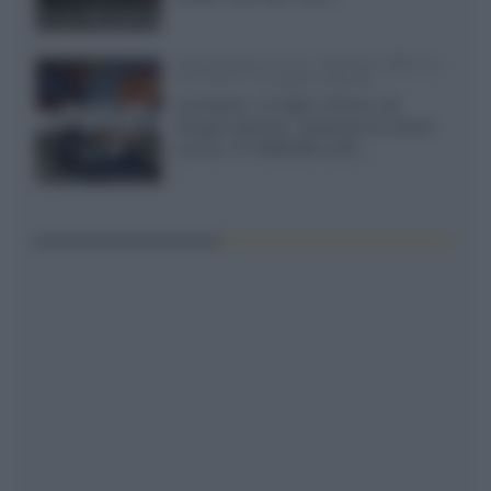
Sony Bravia 9 II vs. Hisense UR9S vs.
TCL C8L il 13 luglio a Roma
Il prossimo 13 luglio a Roma, da
Gruppo Garman, ripeteremo lo shoot-
out tra i TV RGB Mini-LED...