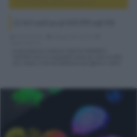
LG: forti sconti per gli OLED 2015 negli USA
LG: forti sconti per gli OLED 2015 negli USA
Riccardo Riondino
09 Maggio 2016, alle 07:38
display e televisori
In Nord America i televisori OLED 4K 55EG9600 e
55EF9500 sono ora acquistabili online per meno di 2000
US $, mentre il Full HD 55EG9100 viene offerto a 1299 $