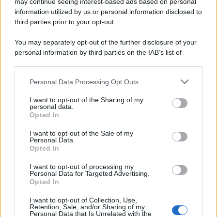
may continue seeing interest-based ads based on personal
Novità Apple TV+ a agosto 2026: tutte
le uscite ufficiali e il calendario
information utilized by us or personal information disclosed to
Apple TV+ inaugura agosto 2026 con il
third parties prior to your opt-out.
ritorno di alcune delle sue produzioni
più apprezzate,...»
You may separately opt-out of the further disclosure of your
personal information by third parties on the IAB’s list of
downstream participants.
Le funzioni nascoste più utili
all’interno degli smartphone
Personal Data Processing Opt Outs
This information may also be disclosed by us to third parties
Dietro le funzioni più comuni di Android
on the IAB’s List of Downstream Participants that may further
e iPhone si nascondono strumenti poco
I want to opt-out of the Sharing of my
disclose it to other third parties.
personal data.
conosciuti...»
Opted In
Please note that this website/app uses one or more Google
services and may gather and store information including but
I want to opt-out of the Sale of my
Amazon Prime Video le novità di
Personal Data.
not limited to your visit or usage behaviour. You may click to
agosto 2026
Opted In
grant or deny consent to Google and its third-party tags to
Prime Video ha annunciato le principali
use your data for below specified purposes in below Google
novità in arrivo ad agosto 2026: tra i
I want to opt-out of processing my
consent section.
Personal Data for Targeted Advertising.
titoli di punta...»
Opted In
I want to opt-out of Collection, Use,
Retention, Sale, and/or Sharing of my
Personal Data that Is Unrelated with the