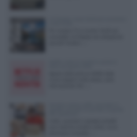
LG Display: nuovi OLED più economici
a due strati
Per rendere TV e monitor OLED più
accessibili, LG Display sta sviluppando
pannelli Tandem...»
Netflix: tutte le novità in uscita in
Italia ad agosto 2026
Agosto 2026 porta su Netflix Italia
nuove stagioni molto attese, serie
internazionali, film...»
Vendere online cuffie, auricolari e
speaker portatili tra privati: la guida
alle spedizioni
Cuffie, auricolari e speaker portatili
sono facili da vendere online, ma le
dimensioni compatte...»