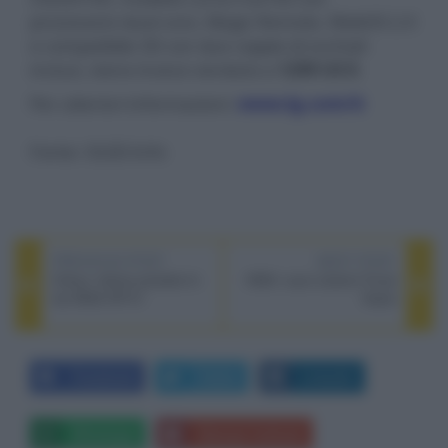
processore dual-core, Magic Remote, WebOS 2.0
e compatibile 3D con due coppie di occhiali
inclusi, viene invece venduto a
1299 US $
.
Per ulteriori informazioni:
www.lg.com/it
Fonte: OLED-Info
PREVIOUS POST
NEXT POST
Onkyo: lettore portatile hi-
HEM: nuovi sistemi Focal
res MQA DP-X1
Sopra
Facebook
Twitter
LinkedIn
Whatsapp
Stampa l'articolo