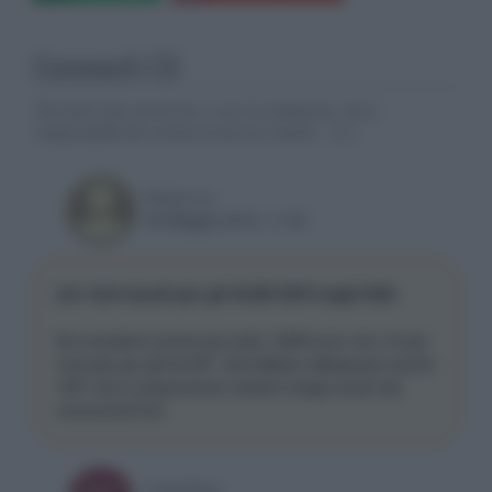
Commenti (3)
Gli autori dei commenti, e non la redazione, sono
responsabili dei contenuti da loro inseriti -
Info
Plasm-on
09 Maggio 2016, 11:34
LG: forti sconti per gli OLED 2015 negli USA
Se scendono anche qui sotto i 2000 euro non c'è più
mercato per gli lcd 55", dovrebbero abbassare anche
i 65" che in proporzione costano troppo di più dai
concorrenti lcd.
Luiandrea