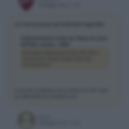
09 Maggio 2016, 11:52
LG: forti sconti per gli OLED 2015 negli USA
Originariamente inviato da: Plasm-on, post:
4570794, member: 15593
dovrebbero abbassare anche i 65" che in
proporzione costano troppo di più dai
concorrenti lcd.
Concordo ed attendo (senza fretta) che i 65" siano
più abbordabili per prenderne uno.
Bebez
09 Maggio 2016, 17:51