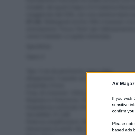
modelli, dei quali il Sopra 3 è il sistema floor
maggiorato del 35%, con una sezione bassi su
21 cm
. Ridisegnati anche i filtri crossover e 
articolazione "Focus Time" per l'allineamento
come il tweeter a cupola rovesciata.
Specifiche:
Sopra 3
Tipo: 3 vie da pavimento, bass reflex
Altoparlanti: 2 woofer da 21 cm "W" in polip
AV Magaz
al berillio 27mm
Freq. di crossover: 250/2,2k Hz
If you wish 
Risposta in frequenza: 33÷40.000 Hz ±3dB
sensitive in
Impedenza nominale: 8 ohm; minima 3,1 o
confirm your
Sensibilità: 91,5dB
Potenza amplificatore: 40-400W
Please note
Dimensioni (LxAxP): 402 x 1264 x 595 mm
based ads b