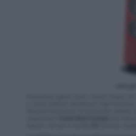
- click p
Posizionata appena sotto i sistemi Utopia nel 
la scorsa edizione del Monaco High End Show. S
(Neutral Inductance Circuit) ad alta stabilità u
sospensione
Tuned Mass Dumper
dei midran
tweeter concavo in berillio
IHL
(Infinite Loadi
Il produttore francese ha scelto ancora una v