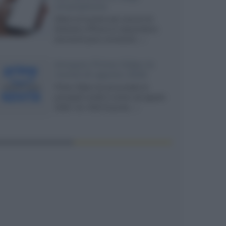
smartphone
Dietro le funzioni più comuni di
Android e iPhone si nascondono
strumenti poco conosciuti...»
Amazon Prime Video le
novità di agosto 2026
Prime Video ha annunciato le
principali novità in arrivo ad agosto
2026: tra i titoli di punta...»