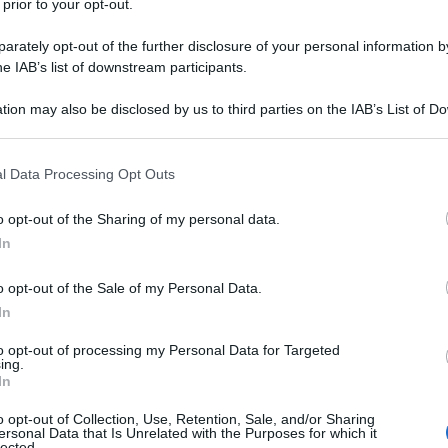
 prior to your opt-out.
rately opt-out of the further disclosure of your personal information by
he IAB’s list of downstream participants.
tion may also be disclosed by us to third parties on the IAB’s List of 
 that may further disclose it to other third parties.
 that this website/app uses one or more Google services and may gath
l Data Processing Opt Outs
including but not limited to your visit or usage behaviour. You may click 
 to Google and its third-party tags to use your data for below specifi
o opt-out of the Sharing of my personal data.
ogle consent section.
In
o opt-out of the Sale of my Personal Data.
In
i HT il centrale Sopra Center, il sistema Surround
 un sistema compatto a tre vie, dotato di doppi
to opt-out of processing my Personal Data for Targeted
ing.
, associati al tweeter IAL al berillio da 27mm.
In
o opt-out of Collection, Use, Retention, Sale, and/or Sharing
ersonal Data that Is Unrelated with the Purposes for which it
lected.