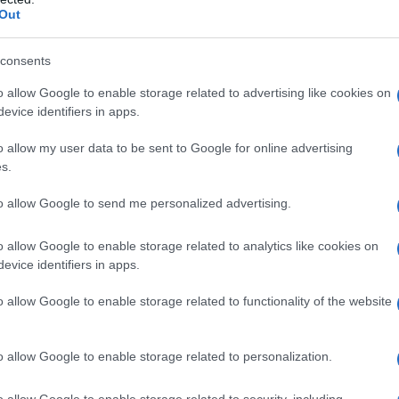
Out
consents
o allow Google to enable storage related to advertising like cookies on
evice identifiers in apps.
o allow my user data to be sent to Google for online advertising
s.
to allow Google to send me personalized advertising.
o allow Google to enable storage related to analytics like cookies on
evice identifiers in apps.
o allow Google to enable storage related to functionality of the website
e con doppi ingressi per l'impiego "double mono",
o allow Google to enable storage related to personalization.
 IAL. Infine il subwoofer SW1000 Be adotta un
atore
BASH
ibrido da
600W
, per un estensione
o allow Google to enable storage related to security, including