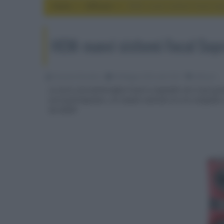
Home
diffusori
HEM: nuovi sistemi Focal So
HEM: nuovi sistemi Focal Sop
Riccardo Riondino
09 Maggio 2016, alle 10:21
diffusori
La serie vice-ammiraglia Focal si espande con il più g
surround bipolare, un canale centrale tre vie compatto
da 600W