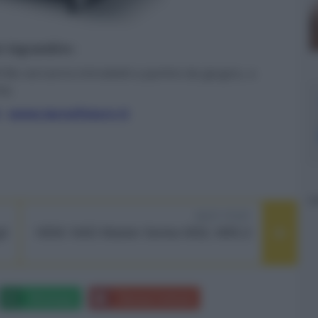
er ingrandire -
 Be verranno introdotti a partire da giugno, a
te.
-
www.tecnofuturo.it
NEXT POST
li
HEM: NAD Master Series M32, M50.2
Whatsapp
Stampa l'articolo