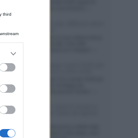
primo pannello OLED capace di
mantenere una luminanza...»
 third
KEF LS Luxe, diffusori attivi
wireless
Downstream
KEF svela un nuovo sistema senza
fili di fascia alta, frutto della
collaborazione con il designer...»
er and store
to grant or
ed purposes
LG Display: nuovi OLED più
economici a due strati
Per rendere TV e monitor OLED più
accessibili, LG Display sta
sviluppando pannelli Tandem...»
Netflix: tutte le novità in
uscita in Italia ad agosto
2026
Agosto 2026 porta su Netflix Italia
nuove stagioni molto attese, serie