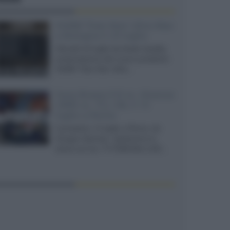
XGIMI Titan Noir Ultra Max
a Bologna il 23 luglio
Giovedì 23 luglio da Audio Quality,
presentazione del nuovo proiettore
XGIMI Titan Noir Ultra...
Sony Bravia 9 II vs. Hisense
UR9S vs. TCL C8L il 13
luglio a Roma
Il prossimo 13 luglio a Roma, da
Gruppo Garman, ripeteremo lo
shoot-out tra i TV RGB Mini-LED...