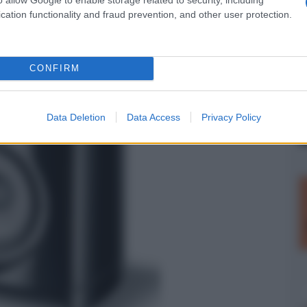
e la risposta ai vari ambienti di ascolto e un
cation functionality and fraud prevention, and other user protection.
B
.
CONFIRM
Data Deletion
Data Access
Privacy Policy