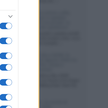
internazionali, film...»
Vendere online cuffie,
auricolari e speaker
portatili tra privati: la
guida alle spedizioni
Cuffie, auricolari e speaker portatili
sono facili da vendere online, ma le
dimensioni compatte...»
Novità Sky e NOW: le
uscite di agosto 2026 tra
serie, film, show e
documentari
Agosto 2026 su Sky e NOW
prosegue con House of the Dragon
3 e The Walking Dead: Dead City
3,...»
Disney+, le novità di
agosto 2026