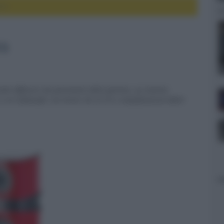
pra
ra
rande diffusore da pavimento della gamma, un sistema
 e un subwoofer con driver da 33 cm e amplificazione BASH