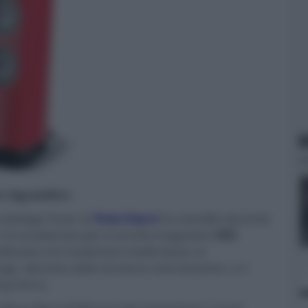
N
er ingrandire -
catalogo Focal, la
linea Sopra
ha esordito durante
i caratterizza per il circuito magnetico
NIC
tilizzato nei trasduttori medio-bassi, la
ge, derivata dalle strutture anti-sismiche, e il
ng Horn).
olta la fiera di Monaco per presentare i nuovi