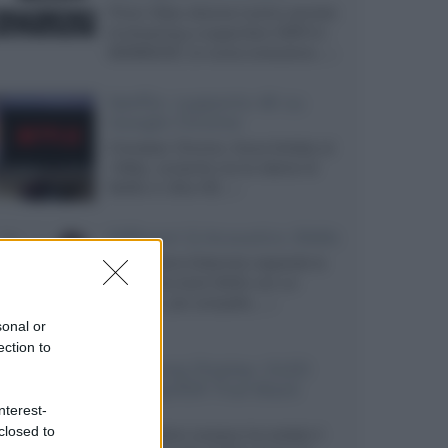
Prime Video diventa il primo servizio
di streaming a supportare HDR10+
ADVANCED, la nuova evoluzione...»
Netflix: supporto 4K su
Google Chrome
Il browser Chrome, finora limitato al
1080p, consente ora la visione di
Netflix in Ultra HD...»
Diffusori Q Acoustics 3040c
Il produttore britannico espande la
serie entry level 3000c con un
secondo, più compatto,...»
sonal or
ection to
Samsung Display: OLED
DisplayHDR True Black
1400
nterest-
closed to
Il costruttore coreano ha svelato il