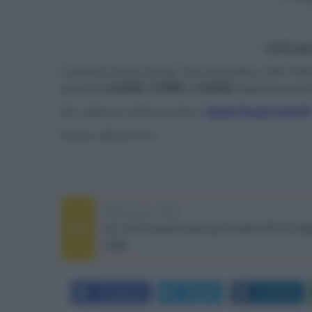
- click p
I sistemi Focal Center, Surround Be e SW 1000
prezzi di
€2499
,
€1999
e
€3499
rispettivamen
Per ulteriori informazioni:
www.focal.com/it
Fonte: What Hi-Fi
PREVIOUS POST
LG: forti sconti per gli OLED 2015 neg
USA
Facebook
Twitter
LinkedIn