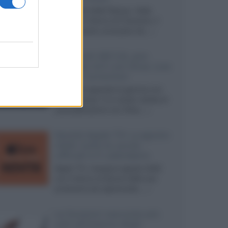
Ad agosto 2026 Disney+ Italia
propone il ritorno di Futurama, il
nuovo evento conclusivo de...»
McIntosh MX124, pre-
decoder A/V con Dirac Live
Room Correction
McIntosh espande la gamma con
un'elettronica 13.4 canali, dotata di
autocalibrazione con Dirac...»
Novità Apple TV+ a agosto
2026: tutte le uscite
ufficiali e il calendario
Apple TV+ inaugura agosto 2026
con il ritorno di alcune delle sue
produzioni più apprezzate,...»
Le funzioni nascoste più
utili all’interno degli