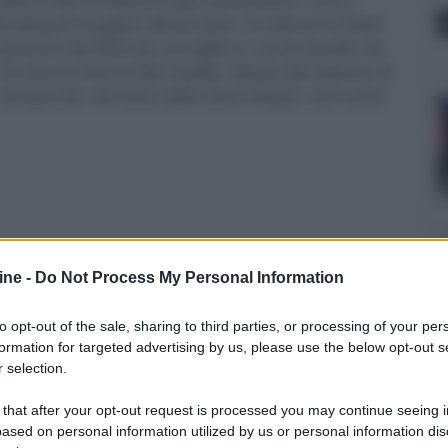
standing di maggiori dimensioni. Il cabinet è infatti
periore del 60% per accogliere i nuovi woofer da
la struttura interna del mobile, dotato del sistema di
 temporale, derivato dalla serie Utopia, così come
ropilene, midrange 16,5 cm "W", tweeter concavo
ine -
Do Not Process My Personal Information
to opt-out of the sale, sharing to third parties, or processing of your per
formation for targeted advertising by us, please use the below opt-out s
hm
 selection.
 that after your opt-out request is processed you may continue seeing i
ased on personal information utilized by us or personal information dis