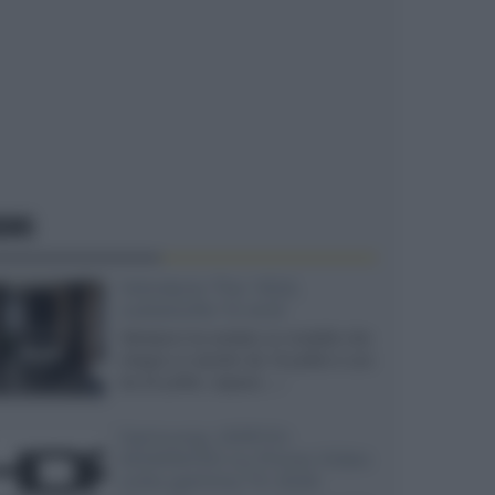
EWS
Velodyne The 1824,
subwoofer hi-end
Velodyne ha svelato un modello che
integra un woofer da 18 pollici e uno
da 24 pollici, capace...»
Samsung: HDR10+
ADVANCED su Prime Video
sulla gamma TV 2026