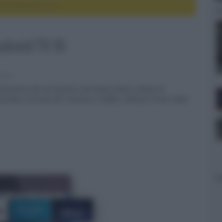
00 Android TV 10
droid TV 10
heater
izzazione del set-top-box marchiato Nokia, dotato di
minato con tasti per l'accesso a Netflix, Amazon Prime Video