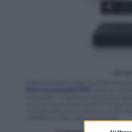
- click p
A differenza della maggior parte dei disposit
Nokia Streaming Box 8000
arriva con l'ulti
preinstallato. Le specifiche tuttavia non appai
come ad esempio Nvidia Shield TV. Il disposit
né l'audio Dolby Atmos. Si basa su un SoC A
ARM Mali-G31 MP2 e 2GB di RAM DDR3.