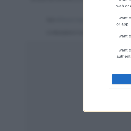
web or d
I want t
Devi
effettuare il login
per poter commentare
or app.
La discussione è consultabile anche
qui
, sul
I want t
I want t
authenti