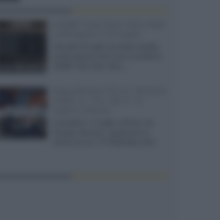
XGIMI Titan Noir Ultra Max
a Bologna il 23 luglio
Giovedì 23 luglio da Audio Quality,
presentazione del nuovo proiettore
XGIMI Titan Noir Ultra...
Sony Bravia 9 II vs. Hisense
UR9S vs. TCL C8L il 13
luglio a Roma
Il prossimo 13 luglio a Roma, da
Gruppo Garman, ripeteremo lo
shoot-out tra i TV RGB Mini-LED...