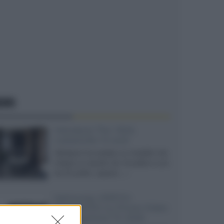
EWS
Velodyne The 1824,
subwoofer hi-end
Velodyne ha svelato un modello che
integra un woofer da 18 pollici e uno
da 24 pollici, capace...»
Samsung: HDR10+
ADVANCED su Prime Video
sulla gamma TV 2026