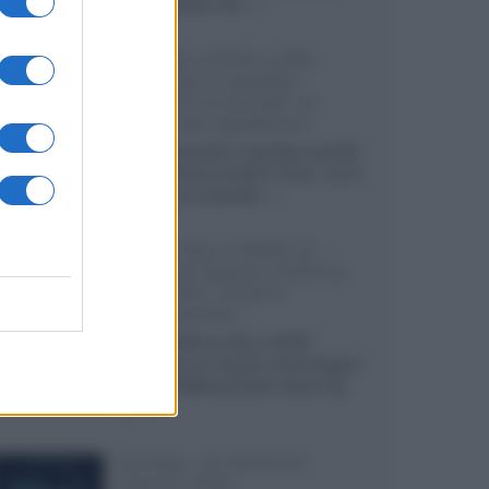
internazionali, film...»
Vendere online cuffie,
auricolari e speaker
portatili tra privati: la
guida alle spedizioni
Cuffie, auricolari e speaker portatili
sono facili da vendere online, ma le
dimensioni compatte...»
Novità Sky e NOW: le
uscite di agosto 2026 tra
serie, film, show e
documentari
Agosto 2026 su Sky e NOW
prosegue con House of the Dragon
3 e The Walking Dead: Dead City
3,...»
Disney+, le novità di
agosto 2026