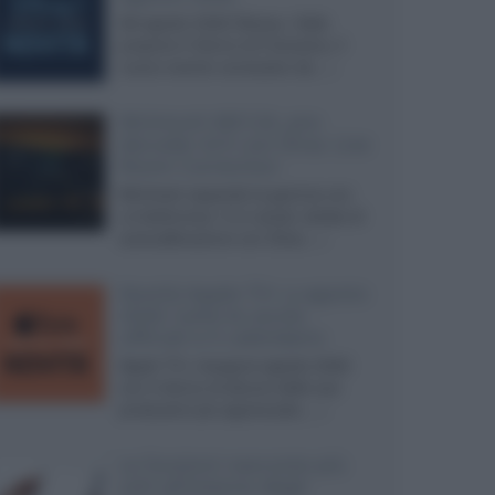
Ad agosto 2026 Disney+ Italia
propone il ritorno di Futurama, il
nuovo evento conclusivo de...»
McIntosh MX124, pre-
decoder A/V con Dirac Live
Room Correction
McIntosh espande la gamma con
un'elettronica 13.4 canali, dotata di
autocalibrazione con Dirac...»
Novità Apple TV+ a agosto
2026: tutte le uscite
ufficiali e il calendario
Apple TV+ inaugura agosto 2026
con il ritorno di alcune delle sue
produzioni più apprezzate,...»
Le funzioni nascoste più
utili all’interno degli