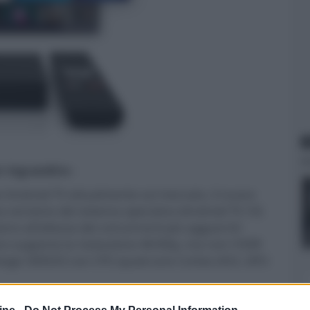
N
er ingrandire -
ivi Android TV attualmente sul mercato, il nuovo
ma versione del sistema operativo (Android TV.10)
ono all'altezza dei concorrenti più agguerriti
ivo supporta la risoluzione 4K/60p, ma non l'HDR
mlogic S905X3 con CPU quad-core Cortex-A53, GPU