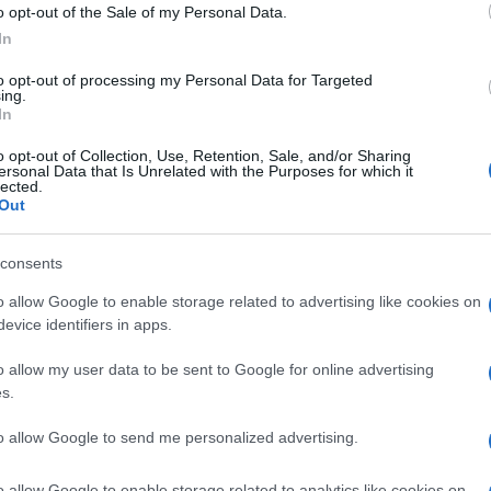
o opt-out of the Sale of my Personal Data.
In
inizialmente in Germania, Austria e Svizzera al
to opt-out of processing my Personal Data for Targeted
ing.
In
o opt-out of Collection, Use, Retention, Sale, and/or Sharing
ersonal Data that Is Unrelated with the Purposes for which it
lected.
Out
NEXT POST
-
Bluesound Pulse Sub+ wireless
consents
o allow Google to enable storage related to advertising like cookies on
evice identifiers in apps.
Whatsapp
Stampa l'articolo
o allow my user data to be sent to Google for online advertising
s.
to allow Google to send me personalized advertising.
nsabili dei contenuti da loro inseriti -
Info
o allow Google to enable storage related to analytics like cookies on