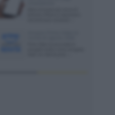
smartphone
Dietro le funzioni più comuni di
Android e iPhone si nascondono
strumenti poco conosciuti...»
Amazon Prime Video le
novità di agosto 2026
Prime Video ha annunciato le
principali novità in arrivo ad agosto
2026: tra i titoli di punta...»