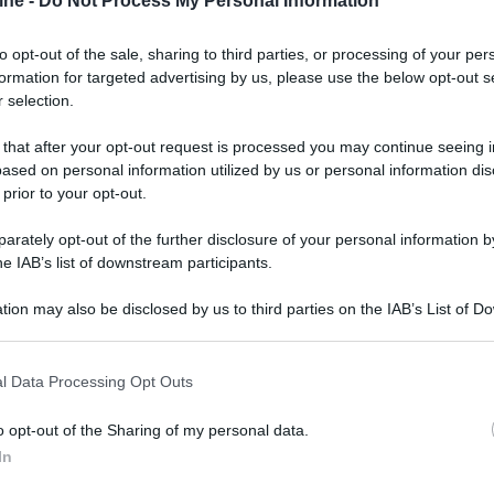
ine -
Do Not Process My Personal Information
to opt-out of the sale, sharing to third parties, or processing of your per
formation for targeted advertising by us, please use the below opt-out s
 selection.
 that after your opt-out request is processed you may continue seeing i
ased on personal information utilized by us or personal information dis
 prior to your opt-out.
rately opt-out of the further disclosure of your personal information by
he IAB’s list of downstream participants.
tion may also be disclosed by us to third parties on the IAB’s List of 
 that may further disclose it to other third parties.
er ingrandire -
 that this website/app uses one or more Google services and may gath
l Data Processing Opt Outs
including but not limited to your visit or usage behaviour. You may click 
gra le tecnologie
Chromecast
e
Google Assistan
t.
 to Google and its third-party tags to use your data for below specifi
ermette di accedere direttamente a Netflix,
o opt-out of the Sharing of my personal data.
ogle consent section.
ssibilità di collegare tastiere e controller
In
A/V 3,5mm, porte Ethernet, USB-A 3.0 ( (5