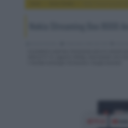
Home
home theater
Nokia Streaming Box 80
Nokia Streaming Box 8000 An
Riccardo Riondino
19 Novembre 2020, alle 10:54
home t
Il produttore austriaco Streamview avvia la commercial
Android TV 10, supporto 4K/60p, telecomando retro-illu
e YouTube tecnologie Chromecast e Google Assistant