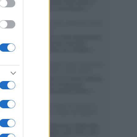
primo pannello OLED capace di
mantenere una luminanza...»
KEF LS Luxe, diffusori attivi
wireless
KEF svela un nuovo sistema senza
fili di fascia alta, frutto della
collaborazione con il designer...»
LG Display: nuovi OLED più
economici a due strati
Per rendere TV e monitor OLED più
accessibili, LG Display sta
sviluppando pannelli Tandem...»
Netflix: tutte le novità in
uscita in Italia ad agosto
2026
Agosto 2026 porta su Netflix Italia
nuove stagioni molto attese, serie