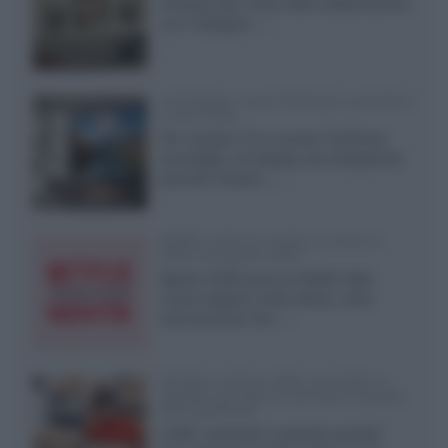
di fascia alta, frutto della collaborazione
con il designer...»
LG Display: nuovi OLED più economici
a due strati
Per rendere TV e monitor OLED più
accessibili, LG Display sta sviluppando
pannelli Tandem...»
Netflix: tutte le novità in uscita in
Italia ad agosto 2026
Agosto 2026 porta su Netflix Italia
nuove stagioni molto attese, serie
internazionali, film...»
Vendere online cuffie, auricolari e
speaker portatili tra privati: la guida
alle spedizioni
Cuffie, auricolari e speaker portatili