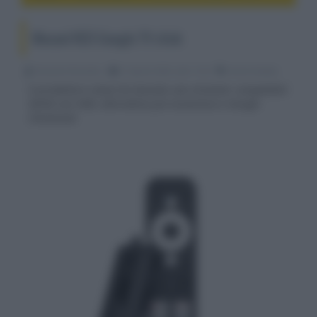
Mecool KD3 Google TV stick
Riccardo Riondino
21 Aprile 2022, alle 11:02
home theater
Il produttore cinese ha lanciato uno streamer compatibile
4K/60 con HDR, alternativa più economica a Google
Chomecast