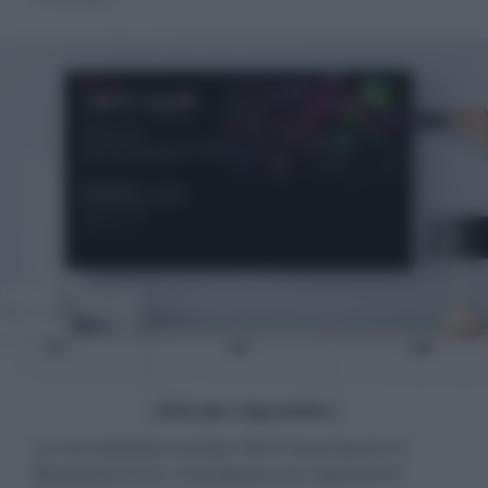
- click per ingrandire -
La connettività include il Wi-Fi dual band e il
Bluetooth (5.0). L'hardware e la capacità di