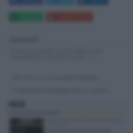
Facebook
Twitter
LinkedIn
Whatsapp
Stampa l'articolo
Commenti
Gli autori dei commenti, e non la redazione, sono
responsabili dei contenuti da loro inseriti -
Info
Devi
effettuare il login
per poter commentare
La discussione è consultabile anche
qui
, sul forum.
FOCUS
XGIMI Titan Noir Ultra Max a Bologna
il 23 luglio
Giovedì 23 luglio da Audio Quality,