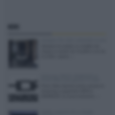
NEWS
Velodyne The 1824, subwoofer hi-end
Velodyne ha svelato un modello che
integra un woofer da 18 pollici e uno da
24 pollici, capace...»
Samsung: HDR10+ ADVANCED su
Prime Video sulla gamma TV 2026
Prime Video diventa il primo servizio di
streaming a supportare HDR10+
ADVANCED, la nuova evoluzione...»
Netflix: supporto 4K su Google