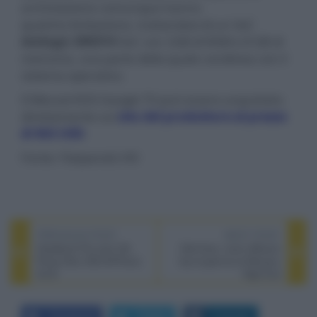
archiviazione comunque hanno
qualche limitazione, trattandosi di un SoC
Amlogic S905Y4
SoC con 2GB di RAM e 8 GB di
memoria, una parte della quale condivisa con il
sistema operativo.
Il Mecool KD3 Google TV può essere acquistato
direttamente sul
sito del produttore al prezzo
di $63 USD
.
Fonte: Flatpanels HD
PREVIOUS POST
NEXT POST
Giradischi Pro-Ject X8,
Dali Kore, nuovi diffusori
Phono Box DS3 B/Phono
top di gamma al Monaco
S3 B
High End