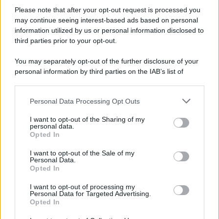
Please note that after your opt-out request is processed you
may continue seeing interest-based ads based on personal
Novità Apple TV+ a agosto 2026: tutte
le uscite ufficiali e il calendario
information utilized by us or personal information disclosed to
Apple TV+ inaugura agosto 2026 con il
third parties prior to your opt-out.
ritorno di alcune delle sue produzioni
più apprezzate,...»
You may separately opt-out of the further disclosure of your
personal information by third parties on the IAB’s list of
downstream participants.
Le funzioni nascoste più utili
all’interno degli smartphone
Personal Data Processing Opt Outs
This information may also be disclosed by us to third parties
Dietro le funzioni più comuni di Android
on the IAB’s List of Downstream Participants that may further
e iPhone si nascondono strumenti poco
I want to opt-out of the Sharing of my
disclose it to other third parties.
personal data.
conosciuti...»
Opted In
Please note that this website/app uses one or more Google
services and may gather and store information including but
I want to opt-out of the Sale of my
Amazon Prime Video le novità di
Personal Data.
not limited to your visit or usage behaviour. You may click to
agosto 2026
Opted In
grant or deny consent to Google and its third-party tags to
Prime Video ha annunciato le principali
use your data for below specified purposes in below Google
novità in arrivo ad agosto 2026: tra i
I want to opt-out of processing my
consent section.
Personal Data for Targeted Advertising.
titoli di punta...»
Opted In