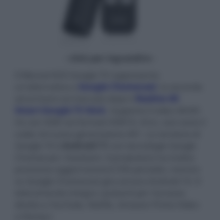
- click per ingrandire -
Il Mecool KD3 Google TV rappresenta
un'alternativa a
Google Chomecast
, la seconda
ad arrivare sul mercato dopo il
Realme 4K
Smart Google TV Stick
. Supporta il video 4K/60
Hz con HDR nei formati HDR10, HLG, così come il
codec di nuova generazione AV1. La versione di
Google TV è
Android 11
con tecnologie Google
Chomecast / Assistant. Il produttore ha inoltre
promesso aggiornamenti OTA periodici, mentre
su Google Chomecast gira ancora Android 10. Il
telecomando integra i pulsanti per l'accesso
diretto a YouTube, Netflix, Amazon Prime Video
e Disney+.