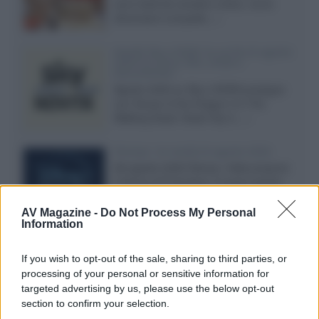
sono facili da vendere online, ma le
dimensioni compatte...»
Novità Sky e NOW: le uscite di agosto
2026 tra serie, film, show e
documentari
Agosto 2026 su Sky e NOW prosegue
con House of the Dragon 3 e The
Walking Dead: Dead City 3,...»
Disney+, le novità di agosto 2026
Ad agosto 2026 Disney+ Italia propone
il ritorno di Futurama, il nuovo evento
conclusivo de...»
AV Magazine -
Do Not Process My Personal
Information
McIntosh MX124, pre-decoder A/V
If you wish to opt-out of the sale, sharing to third parties, or
con Dirac Live Room Correction
processing of your personal or sensitive information for
McIntosh espande la gamma con
targeted advertising by us, please use the below opt-out
un'elettronica 13.4 canali, dotata di
section to confirm your selection.
autocalibrazione con Dirac...»