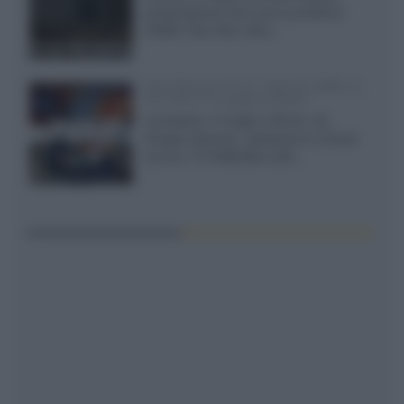
presentazione del nuovo proiettore
XGIMI Titan Noir Ultra...
Sony Bravia 9 II vs. Hisense UR9S vs.
TCL C8L il 13 luglio a Roma
Il prossimo 13 luglio a Roma, da
Gruppo Garman, ripeteremo lo shoot-
out tra i TV RGB Mini-LED...