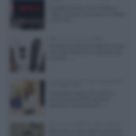
Chrome
Il browser Chrome, finora limitato al
1080p, consente ora la visione di Netflix
in Ultra HD...»
Diffusori Q Acoustics 3040c
Il produttore britannico espande la serie
entry level 3000c con un secondo, più
compatto,...»
Samsung Display: OLED DisplayHDR
True Black 1400
Il costruttore coreano ha svelato il
primo pannello OLED capace di
mantenere una luminanza...»
KEF LS Luxe, diffusori attivi wireless
KEF svela un nuovo sistema senza fili