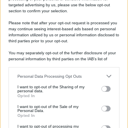
targeted advertising by us, please use the below opt-out
section to confirm your selection.
Please note that after your opt-out request is processed you
may continue seeing interest-based ads based on personal
information utilized by us or personal information disclosed to
third parties prior to your opt-out.
You may separately opt-out of the further disclosure of your
personal information by third parties on the IAB’s list of
downstream participants.
Personal Data Processing Opt Outs
This information may also be disclosed by us to third parties
on the IAB’s List of Downstream Participants that may further
I want to opt-out of the Sharing of my
disclose it to other third parties.
personal data.
Opted In
Please note that this website/app uses one or more Google
services and may gather and store information including but
I want to opt-out of the Sale of my
Personal Data.
not limited to your visit or usage behaviour. You may click to
Opted In
grant or deny consent to Google and its third-party tags to
use your data for below specified purposes in below Google
I want to opt-out of processing my