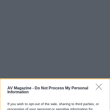
AV Magazine -
Do Not Process My Personal
Information
If you wish to opt-out of the sale, sharing to third parties, or
processing of your personal or sensitive information for