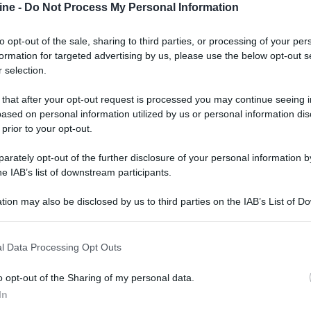
ine -
Do Not Process My Personal Information
to opt-out of the sale, sharing to third parties, or processing of your per
formation for targeted advertising by us, please use the below opt-out s
 selection.
 that after your opt-out request is processed you may continue seeing i
ased on personal information utilized by us or personal information dis
 prior to your opt-out.
rately opt-out of the further disclosure of your personal information by
he IAB’s list of downstream participants.
tion may also be disclosed by us to third parties on the IAB’s List of 
 that may further disclose it to other third parties.
 that this website/app uses one or more Google services and may gath
l Data Processing Opt Outs
er ingrandire -
including but not limited to your visit or usage behaviour. You may click 
 to Google and its third-party tags to use your data for below specifi
perativo Android TV non presenti in questo elenco,
o opt-out of the Sharing of my personal data.
ogle consent section.
re a Stadia. Anche se questa funzione è ancora in
In
istema operativo Android TV funzioneranno