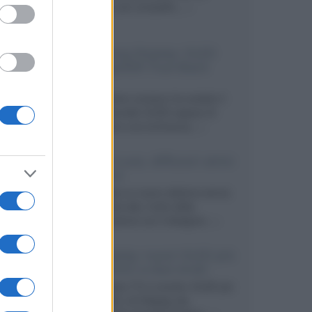
secondo, più compatto,...»
Samsung Display: OLED
DisplayHDR True Black
1400
Il costruttore coreano ha svelato il
primo pannello OLED capace di
mantenere una luminanza...»
KEF LS Luxe, diffusori attivi
wireless
KEF svela un nuovo sistema senza
fili di fascia alta, frutto della
collaborazione con il designer...»
LG Display: nuovi OLED più
economici a due strati
Per rendere TV e monitor OLED più
accessibili, LG Display sta