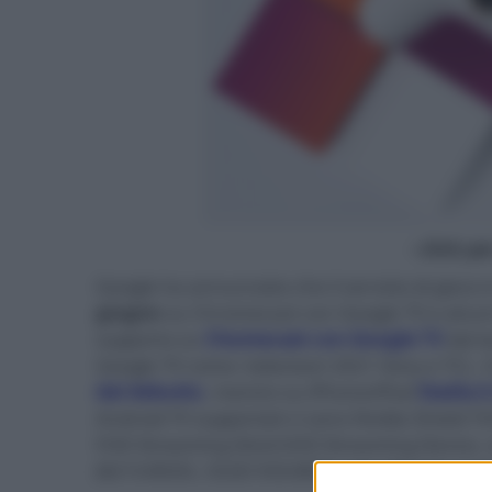
- click p
Google ha annunciato che il servizio di gioco 
giugno
su Chromecast con Google TV e alcuni 
supporto su
Chomecast con Google TV
dal l
Google TV come i televisori 2021 Sony e TCL. 
dal debutto
, mentre su iPhone/iPad
Stadia 
Android TV supportati ci sono Nvidia Shield T
FHD Streaming Stick/UHD Streaming Device, s
(8215/8505, OLED 935/805), con altri che si 