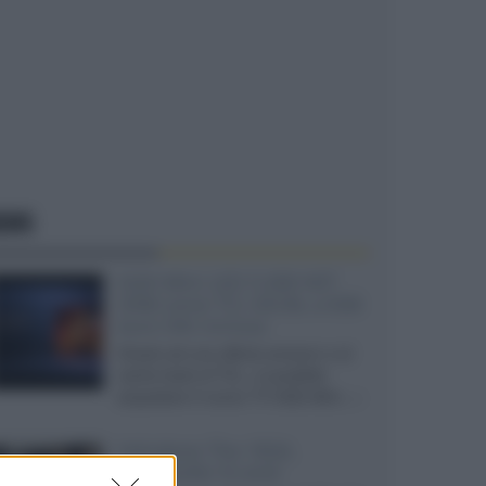
EWS
SQD-Mini LED 5.000 NIT
2040 zone TCL 65C8L a 838
euro IVA inclusa
Grazie ad una offerta amazon e al
cache-back di TCL, è possibile
acquistare il nuovo TV SQD-Mini...»
Velodyne The 1824,
subwoofer hi-end