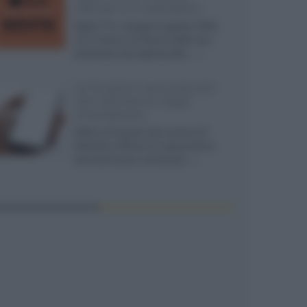
ufficiali e il calendario
Apple TV+ inaugura agosto 2026
con il ritorno di alcune delle sue
produzioni più apprezzate,...»
Le funzioni nascoste più
utili all’interno degli
smartphone
Dietro le funzioni più comuni di
Android e iPhone si nascondono
strumenti poco conosciuti...»