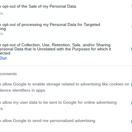
 ai tuoi giochi preferiti su più schermi che mai"
, ha
o opt-out of the Sale of my Personal Data.
In
i LG
. Google Stadia offre attualmente circa 180
to opt-out of processing my Personal Data for Targeted
ing.
martphone e tablet, giocabili tramite il controller
In
o opt-out of Collection, Use, Retention, Sale, and/or Sharing
ersonal Data that Is Unrelated with the Purposes for which it
lected.
Out
consents
NEXT POST
o allow Google to enable storage related to advertising like cookies on
Sony Bravia display Pro 4K HDR
evice identifiers in apps.
o allow my user data to be sent to Google for online advertising
s.
Whatsapp
Stampa l'articolo
to allow Google to send me personalized advertising.