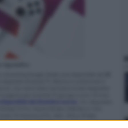
N
er ingrandire -
in streaming Google Stadia sarà disponibile dal
23
dispositivi Android TV. Mentre è confermato il
ancio, non viene fatta menzione di altri dispositivi
Il supporto per Android TV giunge a circa 18 mesi
è disponibile dal dicembre scorso
. Tra i dispositivi
V/Shield TV Pro, Xiaomi Mi Box 3/Mi Box 4, Onn
mart TV Hisense (U7G, U8G, U9G) e Philips
aggiungeranno in seguito.