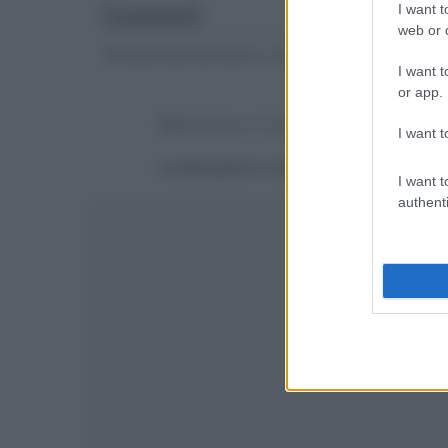
Commenti
I want t
web or d
Gli autori dei commenti, e non la redazione, sono respo
I want t
or app.
Devi
effettuare il login
per poter commentare
I want t
La discussione è consultabile anche
qui
, sul
I want t
authenti