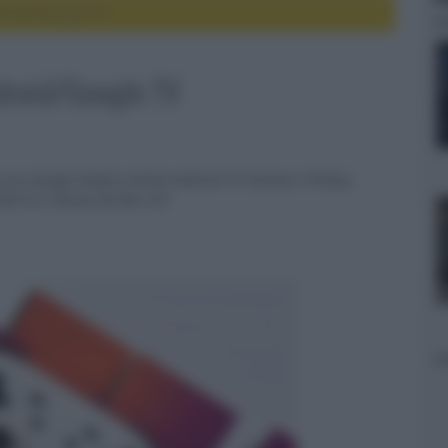
ndroid/Google TV
ndroid/Google TV
g con Google Stadia tramite Android TV Hisense e Philips,
eld TV e Xiaomi Mi Box 3/4