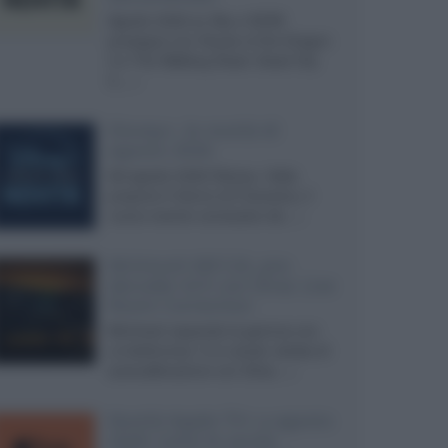
Agosto 2026 su Sky e NOW
prosegue con House of the Dragon
3 e The Walking Dead: Dead City
3,...»
Disney+, le novità di
agosto 2026
Ad agosto 2026 Disney+ Italia
propone il ritorno di Futurama, il
nuovo evento conclusivo de...»
McIntosh MX124, pre-
decoder A/V con Dirac Live
Room Correction
McIntosh espande la gamma con
un'elettronica 13.4 canali, dotata di
autocalibrazione con Dirac...»
Novità Apple TV+ a agosto
2026: tutte le uscite