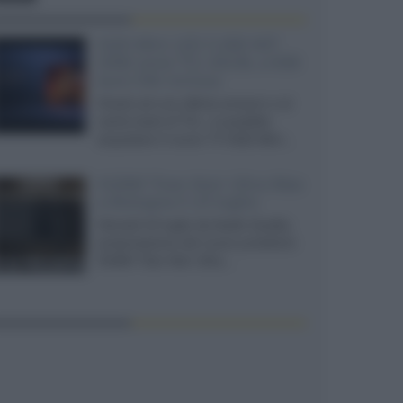
SQD-Mini LED 5.000 NIT
2040 zone TCL 65C8L a 838
euro IVA inclusa
Grazie ad una offerta amazon e al
cache-back di TCL, è possibile
acquistare il nuovo TV SQD-Mini...
XGIMI Titan Noir Ultra Max
a Bologna il 23 luglio
Giovedì 23 luglio da Audio Quality,
presentazione del nuovo proiettore
XGIMI Titan Noir Ultra...