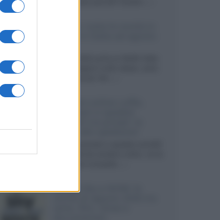
sviluppando pannelli Tandem...»
Netflix: tutte le novità in
uscita in Italia ad agosto
2026
Agosto 2026 porta su Netflix Italia
nuove stagioni molto attese, serie
internazionali, film...»
Vendere online cuffie,
auricolari e speaker
portatili tra privati: la
guida alle spedizioni
Cuffie, auricolari e speaker portatili
sono facili da vendere online, ma le
dimensioni compatte...»
Novità Sky e NOW: le
uscite di agosto 2026 tra
serie, film, show e
documentari