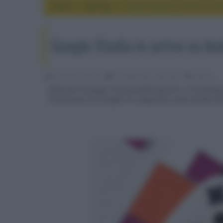
Home
gaming
Google Stadia in arrivo su A
Google Stadia in arrivo su A
Riccardo Riondino
09 Giugno 2021, alle 09:55
gaming
Dalla fine di giugno sarà possibile giocare in streamin
Chromecast con Google TV e dispositivi come Nvidia Shi