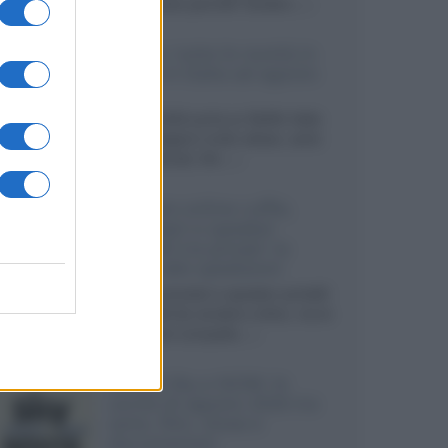
sviluppando pannelli Tandem...»
Netflix: tutte le novità in
uscita in Italia ad agosto
2026
Agosto 2026 porta su Netflix Italia
nuove stagioni molto attese, serie
internazionali, film...»
Vendere online cuffie,
auricolari e speaker
portatili tra privati: la
guida alle spedizioni
Cuffie, auricolari e speaker portatili
sono facili da vendere online, ma le
dimensioni compatte...»
Novità Sky e NOW: le
uscite di agosto 2026 tra
serie, film, show e
documentari