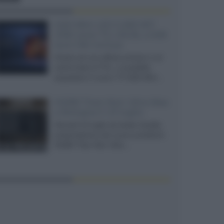
SQD-Mini LED 5.000 NIT
2040 zone TCL 65C8L a 838
euro IVA inclusa
Grazie ad una offerta amazon e al
cache-back di TCL, è possibile
acquistare il nuovo TV SQD-Mini...
XGIMI Titan Noir Ultra Max
a Bologna il 23 luglio
Giovedì 23 luglio da Audio Quality,
presentazione del nuovo proiettore
XGIMI Titan Noir Ultra...