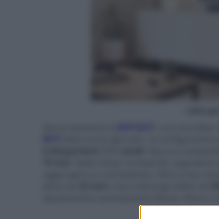
- click p
Denon presenta la
DHT-S217
, una soundbar 
S517
dello scorso gennaio. La configurazione p
6 altoparlanti / 2.1 canali
. Manca il subwoofe
75 mm
"down firing" incorporati; segnaliamo
aggiungere un sub dedicato. Oltre ai due wo
dome da
25 mm
e due midrange ellittici da
9
equalizzazioni preimpostate (Movie, Music e N