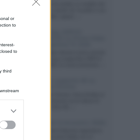
Velodyne ha svelato un modello che
integra un woofer da 18 pollici e uno
da 24 pollici, capace...»
sonal or
ection to
Samsung: HDR10+
ADVANCED su Prime Video
sulla gamma TV 2026
nterest-
closed to
Prime Video diventa il primo servizio
di streaming a supportare HDR10+
ADVANCED, la nuova evoluzione...»
 third
Netflix: supporto 4K su
Google Chrome
Downstream
Il browser Chrome, finora limitato al
1080p, consente ora la visione di
Netflix in Ultra HD...»
er and store
to grant or
ed purposes
Diffusori Q Acoustics 3040c
Il produttore britannico espande la
serie entry level 3000c con un