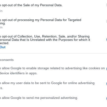
due connettori HDMI (ingresso 4K Dolby Vision /
o opt-out of the Sale of my Personal Data.
digitale ottico. La soundbar ha un'altezza di 66mm
In
re a un TV da 40", e può essere montata a
to opt-out of processing my Personal Data for Targeted
ing.
In
 aprile e maggio al prezzo di
269 Euro
IVA
o opt-out of Collection, Use, Retention, Sale, and/or Sharing
ersonal Data that Is Unrelated with the Purposes for which it
lected.
Out
consents
o allow Google to enable storage related to advertising like cookies on
evice identifiers in apps.
NEXT POST
Auricolari B&O Beoplay EX TWS ANC
o allow my user data to be sent to Google for online advertising
s.
to allow Google to send me personalized advertising.
Whatsapp
Stampa l'articolo