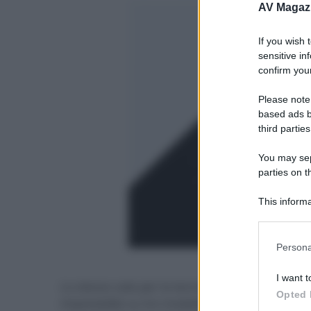
AV Magaz
If you wish 
sensitive in
confirm your
Please note
based ads b
third parties
You may sepa
parties on t
This informa
Participants
Please note
Persona
information 
- click p
deny consent
I want t
Lo stesso vale per la tecnologia
Dialog Enhan
in below Go
Opted 
impostabile su tre modalità e con controllo di