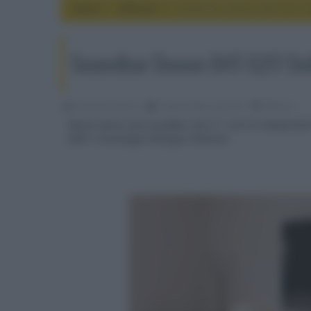
Home
diffusori
Soundbar Denon DHT-S217 D
Soundbar Denon DHT-S217 Do
Riccardo Riondino
22 Aprile 2022, alle 09:21
diffusori
Denon lancia una soundbar slim 2.1 con sei altoparlant
eARC e tecnologia Dialogue Enhancer