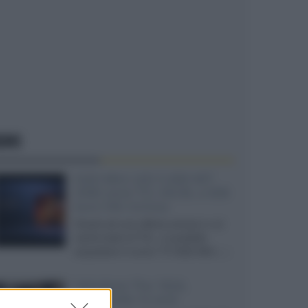
EWS
SQD-Mini LED 5.000 NIT
2040 zone TCL 65C8L a 838
euro IVA inclusa
Grazie ad una offerta amazon e al
cache-back di TCL, è possibile
acquistare il nuovo TV SQD-Mini...»
Velodyne The 1824,
subwoofer hi-end