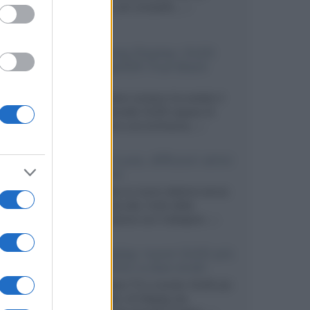
secondo, più compatto,...»
Samsung Display: OLED
DisplayHDR True Black
1400
Il costruttore coreano ha svelato il
primo pannello OLED capace di
mantenere una luminanza...»
KEF LS Luxe, diffusori attivi
wireless
KEF svela un nuovo sistema senza
fili di fascia alta, frutto della
collaborazione con il designer...»
LG Display: nuovi OLED più
economici a due strati
Per rendere TV e monitor OLED più
accessibili, LG Display sta