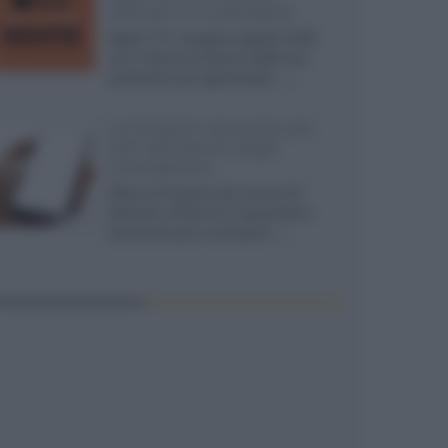
ufficiali e il calendario
Apple TV+ inaugura agosto 2026
con il ritorno di alcune delle sue
produzioni più apprezzate,...»
Le funzioni nascoste più
utili all’interno degli
smartphone
Dietro le funzioni più comuni di
Android e iPhone si nascondono
strumenti poco conosciuti...»