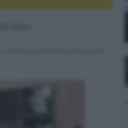
olby Atmos
lby Atmos
i e subwoofer integrati, dotata di Pure Mode, uscita HDMI