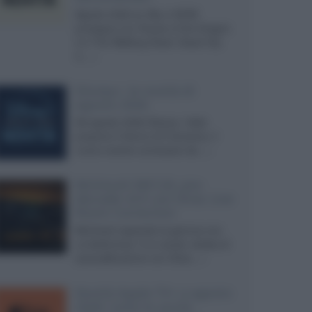
Agosto 2026 su Sky e NOW
prosegue con House of the Dragon
3 e The Walking Dead: Dead City
3,...»
Disney+, le novità di
agosto 2026
Ad agosto 2026 Disney+ Italia
propone il ritorno di Futurama, il
nuovo evento conclusivo de...»
McIntosh MX124, pre-
decoder A/V con Dirac Live
Room Correction
McIntosh espande la gamma con
un'elettronica 13.4 canali, dotata di
autocalibrazione con Dirac...»
Novità Apple TV+ a agosto
2026: tutte le uscite