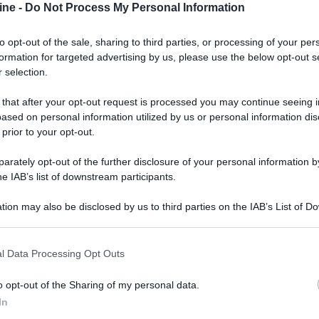
ine -
Do Not Process My Personal Information
to opt-out of the sale, sharing to third parties, or processing of your per
formation for targeted advertising by us, please use the below opt-out s
 selection.
 that after your opt-out request is processed you may continue seeing i
ased on personal information utilized by us or personal information dis
 prior to your opt-out.
rately opt-out of the further disclosure of your personal information by
he IAB’s list of downstream participants.
tion may also be disclosed by us to third parties on the IAB’s List of 
 that may further disclose it to other third parties.
 that this website/app uses one or more Google services and may gath
l Data Processing Opt Outs
including but not limited to your visit or usage behaviour. You may click 
er ingrandire -
 to Google and its third-party tags to use your data for below specifi
o opt-out of the Sharing of my personal data.
cer
ogle consent section.
per migliorare l'intelligibilità del parlato,
In
 livello indipendente dal volume principale. La