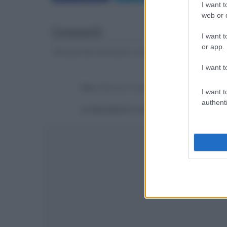
I want t
web or d
Commenti
I want t
or app.
Gli autori dei commenti, e non la redazione, sono respo
I want t
Devi
effettuare il login
per poter commentare
I want t
authenti
La discussione è consultabile anche
qui
, sul