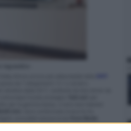
N
er ingrandire -
Dolby Atmos ancora più abbordabile della
DHT-
assa da 7 altoparlanti / 3.1.2 canali a
r wireless della S517, sostituito da due driver da
 comunque l'uscita analogica '
Sub out
' per
ofer per la gamma bassa, ci sono due tweeter
0x40 mm
. Sono confermate invece le tre
ight), escludibili selezionando
Pure Mode
.