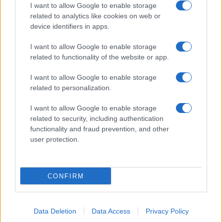
I want to allow Google to enable storage
related to analytics like cookies on web or
AV Magazine
è membro EISA dal 2019
device identifiers in apps.
all'interno del Mobile Devices Expert Group
I want to allow Google to enable storage
Per informazioni:
www.eisa.eu
related to functionality of the website or app.
I want to allow Google to enable storage
related to personalization.
Legali
-
Privacy
-
Privicy settings
Cookie
-
Pubblicità
-
Redazione
I want to allow Google to enable storage
related to security, including authentication
AV Raw s.n.c. P.iva: 02040960672
functionality and fraud prevention, and other
AV Magazine - Testata giornalistica con registrazione Tribunale di
user protection.
Teramo n. 527 del 22.12.2004
Direttore Responsabile: Emidio Frattaroli
Editore: AV Raw s.n.c. - Iscrizione ROC n. 33221
CONFIRM
Copyright © 2005 - 2026. È vietata la riproduzione, anche solo in
Data Deletion
Data Access
Privacy Policy
parte, di contenuti e grafica