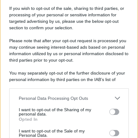
Disney+, le novità di agosto 2026
If you wish to opt-out of the sale, sharing to third parties, or
Ad agosto 2026 Disney+ Italia propone
processing of your personal or sensitive information for
il ritorno di Futurama, il nuovo evento
targeted advertising by us, please use the below opt-out
conclusivo de...»
section to confirm your selection.
Please note that after your opt-out request is processed you
may continue seeing interest-based ads based on personal
McIntosh MX124, pre-decoder A/V
con Dirac Live Room Correction
information utilized by us or personal information disclosed to
McIntosh espande la gamma con
third parties prior to your opt-out.
un'elettronica 13.4 canali, dotata di
autocalibrazione con Dirac...»
You may separately opt-out of the further disclosure of your
personal information by third parties on the IAB’s list of
downstream participants.
Novità Apple TV+ a agosto 2026: tutte
le uscite ufficiali e il calendario
Personal Data Processing Opt Outs
This information may also be disclosed by us to third parties
Apple TV+ inaugura agosto 2026 con il
on the IAB’s List of Downstream Participants that may further
ritorno di alcune delle sue produzioni
I want to opt-out of the Sharing of my
disclose it to other third parties.
personal data.
più apprezzate,...»
Opted In
Please note that this website/app uses one or more Google
services and may gather and store information including but
I want to opt-out of the Sale of my
Le funzioni nascoste più utili
Personal Data.
not limited to your visit or usage behaviour. You may click to