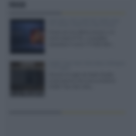
FOCUS
SQD-Mini LED 5.000 NIT 2040 zone
TCL 65C8L a 838 euro IVA inclusa
Grazie ad una offerta amazon e al
cache-back di TCL, è possibile
acquistare il nuovo TV SQD-Mini...
XGIMI Titan Noir Ultra Max a Bologna
il 23 luglio
Giovedì 23 luglio da Audio Quality,
presentazione del nuovo proiettore
XGIMI Titan Noir Ultra...