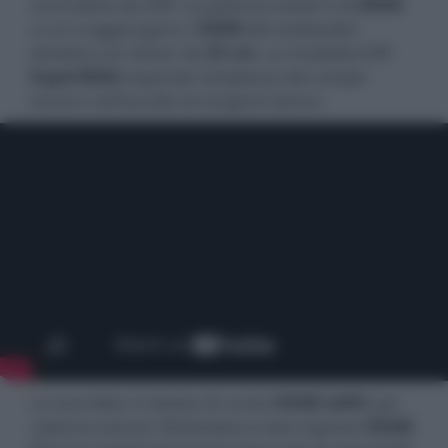
controllato da DSP. La potenza totale è di
200W
,
a cui si aggiungono i
250W
del subwoofer
wireless con driver da
25 cm
. La modalità DSP
SuperWide
espande l'ampiezza del campo
sonoro nell'ascolto di sorgenti stereo.
La soundbar è dotata di uscita
HDMI eARC
per
colonne sonore 3D/lossless e due ingressi
HDMI