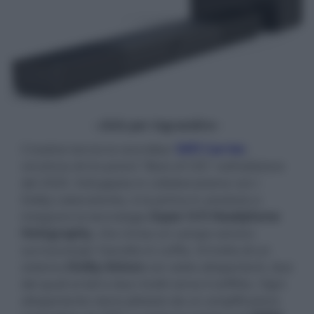
- click per ingrandire -
Creative lancia la soundbar
SXFI Carrier
,
vincitrice di tre premi "Best of CES" nell'edizione
del 2020. Sviluppata in collaborazione con i
Dolby Laboratories, è la prima in assoluto a
integrare la tecnologia
Super X-Fi Headphone
Holography
, che ricrea un campo sonoro
surround per l'ascolto in cuffia. Si tratta di un
sistema
Dolby Atmos
con sette altoparlanti, due
dei quali ai lati e due rivolti verso il soffitto. Ogni
altoparlante viene pilotato da un amplificatore