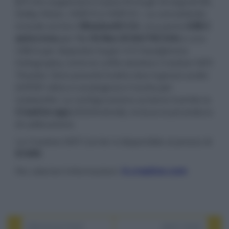
2.1
che supportano il pass-through di segnali 8K,
Dolby Vision, HDR10 e HDR10+. La connettività
include anche il
Bluetooth 5.0
, una porta
USB-C
asincrona
per file
Hi-Res 24 bit/192 kHz
e una
USB-A per dispostivi Super X-Fi Headphone
Holography come le cuffie wireless Creative SXFI
Theater. Sono previsti inoltre due ingressi audio
(S/PDIF ottico e analogico) e l'uscita per
subwoofer. La configurazione avviene tramite la
Creative app
(iOS/Android), inclusa la procedura
di calibrazione.
La Creative SXFI Carrier è disponibile al prezzo di
$1499
.
Per ulteriori informazioni:
it.creative.com
PREVIOUS POST
NEXT POST