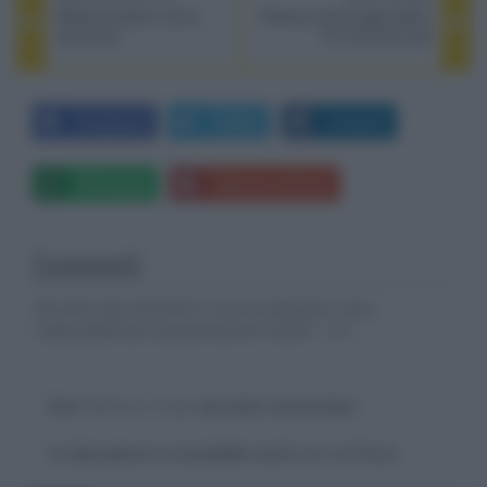
Diffusori Canton nuova
Hisense lancia negli USA il
serie GLE
TV LCD Dual Cell
Facebook
Twitter
LinkedIn
Whatsapp
Stampa l'articolo
Commenti
Gli autori dei commenti, e non la redazione, sono
responsabili dei contenuti da loro inseriti -
Info
Devi
effettuare il login
per poter commentare
La discussione è consultabile anche
qui
, sul forum.