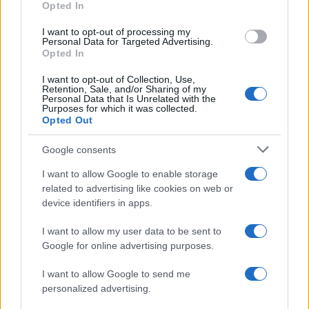
all’interno degli smartphone
Opted In
grant or deny consent to Google and its third-party tags to
Dietro le funzioni più comuni di Android
use your data for below specified purposes in below Google
e iPhone si nascondono strumenti poco
I want to opt-out of processing my
consent section.
Personal Data for Targeted Advertising.
conosciuti...»
Opted In
I want to opt-out of Collection, Use,
Retention, Sale, and/or Sharing of my
Personal Data that Is Unrelated with the
Purposes for which it was collected.
Opted Out
Google consents
I want to allow Google to enable storage
related to advertising like cookies on web or
device identifiers in apps.
I want to allow my user data to be sent to
Google for online advertising purposes.
I want to allow Google to send me
personalized advertising.