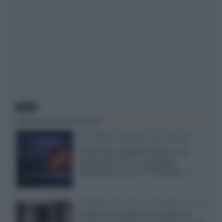
NEWS
SQD-Mini LED 5.000 NIT 2040 zone
TCL 65C8L a 838 euro IVA inclusa
Grazie ad una offerta amazon e al
cache-back di TCL, è possibile
acquistare il nuovo TV SQD-Mini...»
Velodyne The 1824, subwoofer hi-end
Velodyne ha svelato un modello che