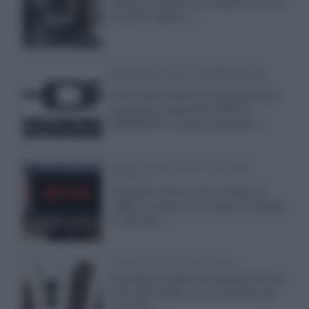
integra un woofer da 18 pollici e uno da
24 pollici, capace...»
Samsung: HDR10+ ADVANCED su
Prime Video sulla gamma TV 2026
Prime Video diventa il primo servizio di
streaming a supportare HDR10+
ADVANCED, la nuova evoluzione...»
Netflix: supporto 4K su Google
Chrome
Il browser Chrome, finora limitato al
1080p, consente ora la visione di Netflix
in Ultra HD...»
Diffusori Q Acoustics 3040c
Il produttore britannico espande la serie
entry level 3000c con un secondo, più
compatto,...»