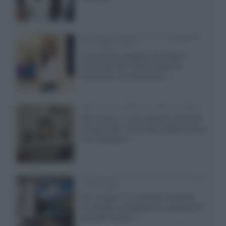
Samsung Display: OLED DisplayHDR
True Black 1400
Il costruttore coreano ha svelato il
primo pannello OLED capace di
mantenere una luminanza...»
KEF LS Luxe, diffusori attivi wireless
KEF svela un nuovo sistema senza fili
di fascia alta, frutto della collaborazione
con il designer...»
LG Display: nuovi OLED più economici
a due strati
Per rendere TV e monitor OLED più
accessibili, LG Display sta sviluppando
pannelli Tandem...»