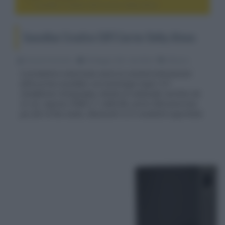
Soundbar Creative SXFI Carrier Dolby Atmos
Soundbar Creative SXFI Carrier Dolby Atmos
Riccardo Riondino
06 Maggio 2021, alle 08:24
diffusori
Il produttore americano avvia la commercializzazione
della prima soundbar con tecnologia Super X-Fi
Headphone Holography, dotata di subwoofer wireless da
25 cm, ingressi HDMI 2.1 eARC/8K, porta USB asincrona
per file Hi-Res Audio, Bluetooth 5.0 e modalità SuperWide