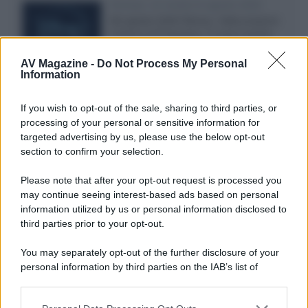
Disney+, le novità di agosto 2026
Ad agosto 2026 Disney+ Italia propone
il ritorno di Futurama, il nuovo evento
conclusivo de...»
AV Magazine -
Do Not Process My Personal
Information
McIntosh MX124, pre-decoder A/V
If you wish to opt-out of the sale, sharing to third parties, or
con Dirac Live Room Correction
processing of your personal or sensitive information for
McIntosh espande la gamma con
targeted advertising by us, please use the below opt-out
un'elettronica 13.4 canali, dotata di
section to confirm your selection.
autocalibrazione con Dirac...»
Please note that after your opt-out request is processed you
may continue seeing interest-based ads based on personal
Novità Apple TV+ a agosto 2026: tutte
le uscite ufficiali e il calendario
information utilized by us or personal information disclosed to
Apple TV+ inaugura agosto 2026 con il
third parties prior to your opt-out.
ritorno di alcune delle sue produzioni
più apprezzate,...»
You may separately opt-out of the further disclosure of your
personal information by third parties on the IAB’s list of
downstream participants.
Le funzioni nascoste più utili
all’interno degli smartphone