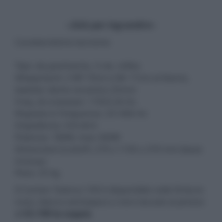
- click per ingrandire -
Caratteristiche tecniche:
Tipo: da pavimento, 3 vie, reflex
Altoparlanti: 2 Wf 19cm e Mr 17cm al titanio,
tweeter dome ceramico 25mm
Freq. di crossover: 170/3,2k Hz
Risposta in frequenza: 23÷40k Hz
Impedenza: 4-8 ohm
Potenza: 180W, max 340W
Dimensioni (LxAxP): 270 x 1105 x 370 mm (base
inclusa)
Peso: 25 kg
Il Canton Townus 100 è disponibile nelle finiture
noce, bianco semiopaco o nero laccato al prezzo
di
€3.198 la coppia
.