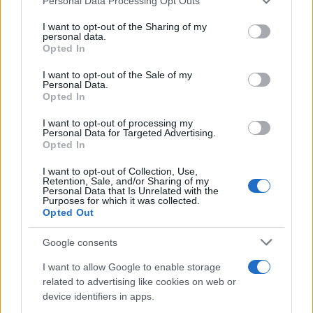
Personal Data Processing Opt Outs
This information may also be disclosed by us to third parties
Dietro le funzioni più comuni di Android
on the IAB’s List of Downstream Participants that may further
e iPhone si nascondono strumenti poco
I want to opt-out of the Sharing of my
disclose it to other third parties.
personal data.
conosciuti...»
Opted In
Please note that this website/app uses one or more Google
services and may gather and store information including but
I want to opt-out of the Sale of my
Amazon Prime Video le novità di
Personal Data.
not limited to your visit or usage behaviour. You may click to
agosto 2026
Opted In
grant or deny consent to Google and its third-party tags to
Prime Video ha annunciato le principali
use your data for below specified purposes in below Google
novità in arrivo ad agosto 2026: tra i
I want to opt-out of processing my
consent section.
Personal Data for Targeted Advertising.
titoli di punta...»
Opted In
I want to opt-out of Collection, Use,
Retention, Sale, and/or Sharing of my
Personal Data that Is Unrelated with the
Purposes for which it was collected.
Opted Out
Google consents
I want to allow Google to enable storage
related to advertising like cookies on web or
device identifiers in apps.