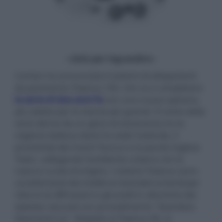
- click per ingrandire -
Canton ha annunciato il sistemi di altoparlanti
da pavimento Townus 100, che va a completare
la serie di due anni fa
con una nuova opzione,
più adatta per le stanze più grandi. Il nome della
serie deriva da un gioco di assonanza tra la
regione tedesca dove ha sede l'azienda, il
prossimità dei monti Taunus e la parola inglese
Town, collegando l'ambiente urbano con la
natura rurale di origine. I sistemi Townus sono
caratterizzati dai mobili arrotondati ai bordi per
ridurre le diffrazioni e gli anelli in alluminio dei
tweeter, lavorati con procedimento "Seamless
Diamond Cut". Rispetto al Townus 90, in