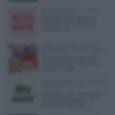
Netflix: tutte le novità in uscita in
Italia ad agosto 2026
Agosto 2026 porta su Netflix Italia
nuove stagioni molto attese, serie
internazionali, film...»
Vendere online cuffie, auricolari e
speaker portatili tra privati: la guida
alle spedizioni
Cuffie, auricolari e speaker portatili
sono facili da vendere online, ma le
dimensioni compatte...»
Novità Sky e NOW: le uscite di agosto
2026 tra serie, film, show e
documentari
Agosto 2026 su Sky e NOW prosegue
con House of the Dragon 3 e The
Walking Dead: Dead City 3,...»