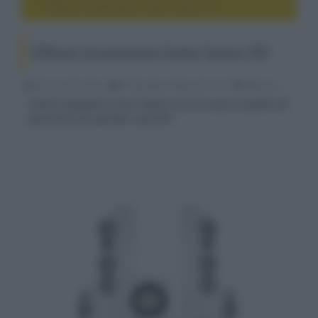
Diffusori da pavimento Canton Townus 100
Diffusori da pavimento Canton Townus 100
Riccardo Riondino
27 Novembre 2023, alle 11:31
diffusori
Canton espande la serie Townus con un nuovo modello da
pavimento più grande e potente