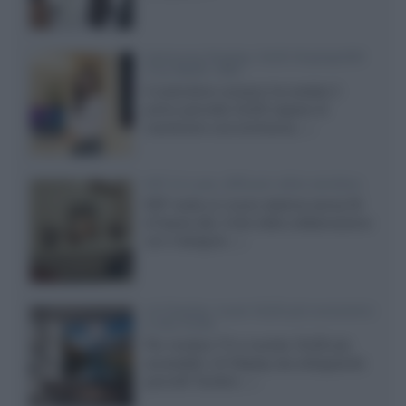
Samsung Display: OLED DisplayHDR
True Black 1400
Il costruttore coreano ha svelato il
primo pannello OLED capace di
mantenere una luminanza...»
KEF LS Luxe, diffusori attivi wireless
KEF svela un nuovo sistema senza fili
di fascia alta, frutto della collaborazione
con il designer...»
LG Display: nuovi OLED più economici
a due strati
Per rendere TV e monitor OLED più
accessibili, LG Display sta sviluppando
pannelli Tandem...»