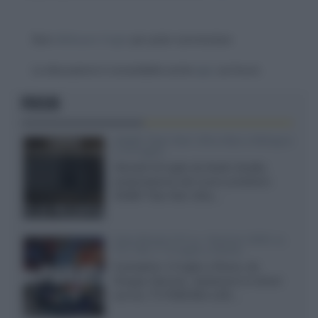
Devi
effettuare il login
per poter commentare
La discussione è consultabile anche
qui
, sul forum.
FOCUS
XGIMI Titan Noir Ultra Max a Bologna
il 23 luglio
Giovedì 23 luglio da Audio Quality,
presentazione del nuovo proiettore
XGIMI Titan Noir Ultra...
Sony Bravia 9 II vs. Hisense UR9S vs.
TCL C8L il 13 luglio a Roma
Il prossimo 13 luglio a Roma, da
Gruppo Garman, ripeteremo lo shoot-
out tra i TV RGB Mini-LED...