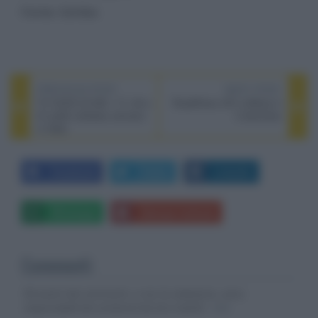
Fonte: Exhibo
PREVIOUS POST
NEXT POST
TV OLED LG M3: i 77, 83 e
RoadShow JVC a Milano il
97 pollici wireless arrivano
2 dicembre
in Italia
Facebook
Twitter
LinkedIn
Whatsapp
Stampa l'articolo
Commenti
Gli autori dei commenti, e non la redazione, sono
responsabili dei contenuti da loro inseriti -
Info