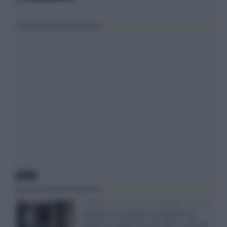
NEWS
Velodyne The 1824, subwoofer hi-end
Velodyne ha svelato un modello che
integra un woofer da 18 pollici e uno da