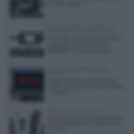
24 pollici, capace...»
Samsung: HDR10+ ADVANCED su
Prime Video sulla gamma TV 2026
Prime Video diventa il primo servizio di
streaming a supportare HDR10+
ADVANCED, la nuova evoluzione...»
Netflix: supporto 4K su Google
Chrome
Il browser Chrome, finora limitato al
1080p, consente ora la visione di Netflix
in Ultra HD...»
Diffusori Q Acoustics 3040c
Il produttore britannico espande la serie
entry level 3000c con un secondo, più
compatto,...»