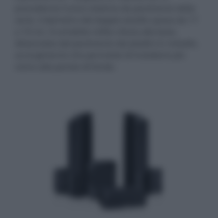
precedenza l'unico sistema da pavimento della
serie, il diametro del doppio woofer passa da 17
a 19 cm. Il condotto reflex sfocia alla base,
distanziata dal pavimento dai piedini in metallo,
accorgimento che permette di installarlo più
vicino alla parete di fondo.