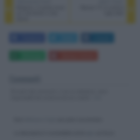
PREVIOUS POST
NEXT POST
Weapons, il mystery horror
Rakuten TV, le novità di
con Josh Brolin e Julia
luglio 2025
Garner
Facebook
Twitter
LinkedIn
Whatsapp
Stampa l'articolo
Commenti
Gli autori dei commenti, e non la redazione, sono
responsabili dei contenuti da loro inseriti -
Info
Devi
effettuare il login
per poter commentare
La discussione è consultabile anche
qui
, sul forum.