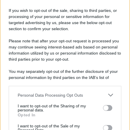
McIntosh MX124, pre-decoder A/V
If you wish to opt-out of the sale, sharing to third parties, or
con Dirac Live Room Correction
processing of your personal or sensitive information for
McIntosh espande la gamma con
targeted advertising by us, please use the below opt-out
un'elettronica 13.4 canali, dotata di
section to confirm your selection.
autocalibrazione con Dirac...»
Please note that after your opt-out request is processed you
may continue seeing interest-based ads based on personal
Novità Apple TV+ a agosto 2026: tutte
le uscite ufficiali e il calendario
information utilized by us or personal information disclosed to
Apple TV+ inaugura agosto 2026 con il
third parties prior to your opt-out.
ritorno di alcune delle sue produzioni
più apprezzate,...»
You may separately opt-out of the further disclosure of your
personal information by third parties on the IAB’s list of
downstream participants.
Le funzioni nascoste più utili
all’interno degli smartphone
Personal Data Processing Opt Outs
This information may also be disclosed by us to third parties
Dietro le funzioni più comuni di Android
on the IAB’s List of Downstream Participants that may further
e iPhone si nascondono strumenti poco
I want to opt-out of the Sharing of my
disclose it to other third parties.
personal data.
conosciuti...»
Opted In
Please note that this website/app uses one or more Google
services and may gather and store information including but
I want to opt-out of the Sale of my
Amazon Prime Video le novità di