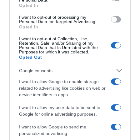
Personal Data.
not limited to your visit or usage behaviour. You may click to
agosto 2026
Opted In
grant or deny consent to Google and its third-party tags to
Prime Video ha annunciato le principali
use your data for below specified purposes in below Google
novità in arrivo ad agosto 2026: tra i
I want to opt-out of processing my
consent section.
Personal Data for Targeted Advertising.
titoli di punta...»
Opted In
I want to opt-out of Collection, Use,
Retention, Sale, and/or Sharing of my
Personal Data that Is Unrelated with the
Purposes for which it was collected.
Opted Out
Google consents
I want to allow Google to enable storage
related to advertising like cookies on web or
device identifiers in apps.
I want to allow my user data to be sent to
Google for online advertising purposes.
I want to allow Google to send me
personalized advertising.