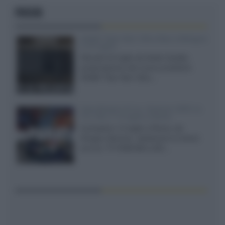
FOCUS
XGIMI Titan Noir Ultra Max a Bologna
il 23 luglio
Giovedì 23 luglio da Audio Quality,
presentazione del nuovo proiettore
XGIMI Titan Noir Ultra...
Sony Bravia 9 II vs. Hisense UR9S vs.
TCL C8L il 13 luglio a Roma
Il prossimo 13 luglio a Roma, da
Gruppo Garman, ripeteremo lo shoot-
out tra i TV RGB Mini-LED...