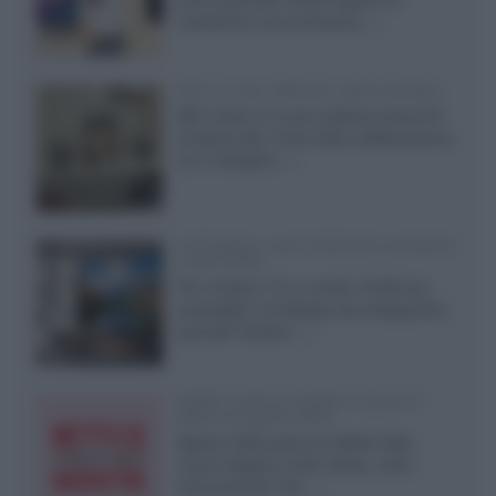
mantenere una luminanza...»
KEF LS Luxe, diffusori attivi wireless
KEF svela un nuovo sistema senza fili
di fascia alta, frutto della collaborazione
con il designer...»
LG Display: nuovi OLED più economici
a due strati
Per rendere TV e monitor OLED più
accessibili, LG Display sta sviluppando
pannelli Tandem...»
Netflix: tutte le novità in uscita in
Italia ad agosto 2026
Agosto 2026 porta su Netflix Italia
nuove stagioni molto attese, serie
internazionali, film...»