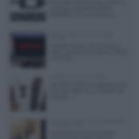
Prime Video diventa il primo servizio di
streaming a supportare HDR10+
ADVANCED, la nuova evoluzione...»
Netflix: supporto 4K su Google
Chrome
Il browser Chrome, finora limitato al
1080p, consente ora la visione di Netflix
in Ultra HD...»
Diffusori Q Acoustics 3040c
Il produttore britannico espande la serie
entry level 3000c con un secondo, più
compatto,...»
Samsung Display: OLED DisplayHDR
True Black 1400
Il costruttore coreano ha svelato il
primo pannello OLED capace di