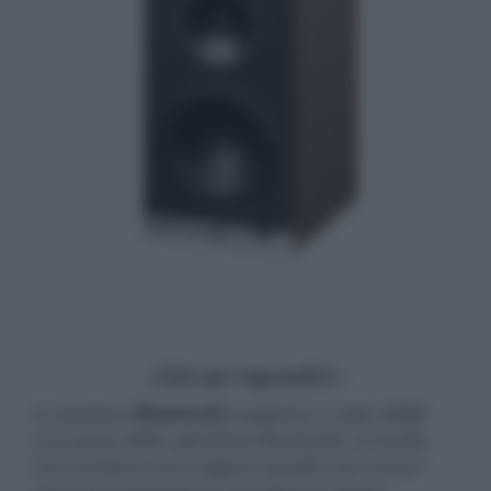
- click per ingrandire -
Il ricevitore
Bluetooth
supporta il codec
LC3+
,
una parte delle specifiche Bluetooth LE Audio,
che combina una migliore qualità con minori