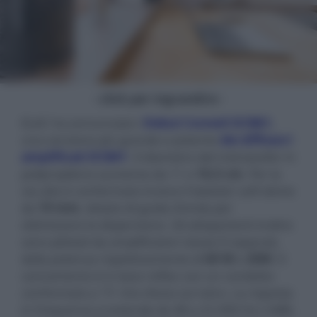
- click per ingrandire -
ELAC ha annunciato i
Debut ConneX DCB61,
una versione più grande e potente
dei diffusori
amplificati DCB41
. Il diametro del mid-woofer in
polipropilene aumenta da 11 a
16,5 cm
. Per la
via alta è confermato invece il tweeter soft dome
da
19 mm
, dotato di guida d'onda per
ottimizzare la dispersione. Gli altoparlanti inoltre
sono pilotati da amplificatori classe D separati,
dalla potenza rispettivamente di
60 W
e
20W
. Il
caricamento è in bass reflex con un condotto
conformato a "S" che sfocia sul retro. La risposta
in frequenza si estende da 48 a 22.000 Hz (-3dB).