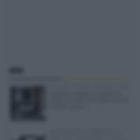
NEWS
Velodyne The 1824, subwoofer hi-end
Velodyne ha svelato un modello che
integra un woofer da 18 pollici e uno da
24 pollici, capace...»
Samsung: HDR10+ ADVANCED su
Prime Video sulla gamma TV 2026