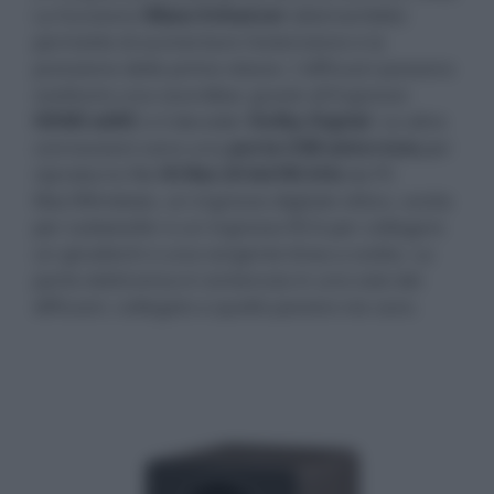
La funzione
XBass Enhancer
(disinseribile)
permette di aumentare l'estensione e la
pressione delle prime ottave. I diffusori possono
sostituire una soundbar, grazie all'ingresso
HDMI eARC
e il decoder
Dolby Digita
l
. Le altre
connessioni sono una
porta USB asincrona
per
riprodurre file
Hi-Res 24 bit/96 kHz
da PC
Mac/Windows, un ingresso digitale ottico, uscita
per subwoofer e un ingresso RCA per collegare
un giradischi o una sorgente linea a scelta. La
parte elettronica è contenuta in uno solo dei
diffusori, collegato a quello passivo via cavo.