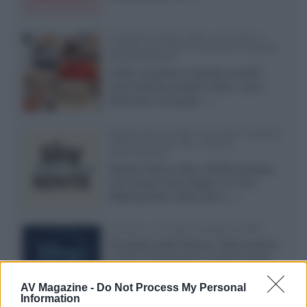
Vendere online cuffie, auricolari e
speaker portatili tra privati: la guida
alle spedizioni
Cuffie, auricolari e speaker portatili
sono facili da vendere online, ma le
dimensioni compatte...»
Novità Sky e NOW: le uscite di agosto
2026 tra serie, film, show e
documentari
Agosto 2026 su Sky e NOW prosegue
con House of the Dragon 3 e The
Walking Dead: Dead City 3,...»
Disney+, le novità di agosto 2026
Ad agosto 2026 Disney+ Italia propone
il ritorno di Futurama, il nuovo evento
conclusivo de...»
AV Magazine -
Do Not Process My Personal
Information