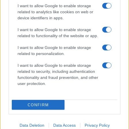
I want to allow Google to enable storage
related to analytics like cookies on web or
AV Magazine
è membro EISA dal 2019
device identifiers in apps.
all'interno del Mobile Devices Expert Group
I want to allow Google to enable storage
Per informazioni:
www.eisa.eu
related to functionality of the website or app.
I want to allow Google to enable storage
related to personalization.
Legali
-
Privacy
-
Privicy settings
Cookie
-
Pubblicità
-
Redazione
I want to allow Google to enable storage
related to security, including authentication
AV Raw s.n.c. P.iva: 02040960672
functionality and fraud prevention, and other
AV Magazine - Testata giornalistica con registrazione Tribunale di
user protection.
Teramo n. 527 del 22.12.2004
Direttore Responsabile: Emidio Frattaroli
Editore: AV Raw s.n.c. - Iscrizione ROC n. 33221
CONFIRM
Copyright © 2005 - 2026. È vietata la riproduzione, anche solo in
Data Deletion
Data Access
Privacy Policy
parte, di contenuti e grafica