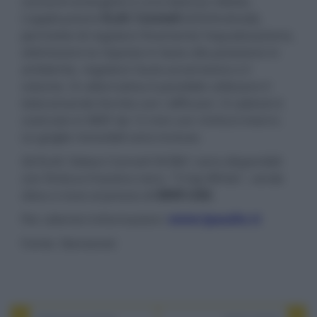
consumi energetici e una latenza ridotta.
L'applicazione
ELAC ConneX
(iOS/Android),
permette di regolare finemente l'equalizzazione,
ottimizzare la risposta in base alla posizione in
ambiente, regolare l'auto-accensione e il
volume. In alternativa è possibile utilizzare il
telecomando fornito con i diffusori. Il cabinet è
costruito in MDF da 12 mm con rinforzi interni.
Le griglie rimovibili sono incluse.
Gli ELAC Debut ConneX DCB61 sono disponibili
con finitura frassino nero, "Crisp White", verde
oliva o noce al prezzo di
$899 USD
.
Per ulteriori informazioni:
www.lpaudio.it
Fonte: Stereonet