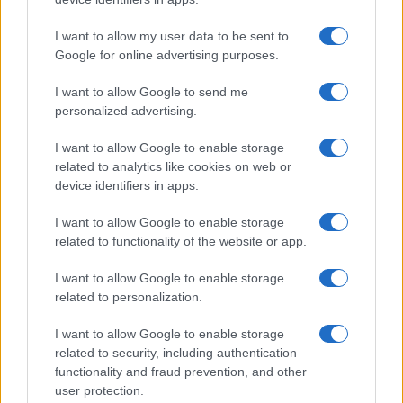
I want to allow my user data to be sent to
Google for online advertising purposes.
I want to allow Google to send me
personalized advertising.
I want to allow Google to enable storage
related to analytics like cookies on web or
AV Magazine
è membro EISA dal 2019
device identifiers in apps.
all'interno del Mobile Devices Expert Group
I want to allow Google to enable storage
Per informazioni:
www.eisa.eu
related to functionality of the website or app.
I want to allow Google to enable storage
related to personalization.
Legali
-
Privacy
-
Privicy settings
Cookie
-
Pubblicità
-
Redazione
I want to allow Google to enable storage
related to security, including authentication
AV Raw s.n.c. P.iva: 02040960672
functionality and fraud prevention, and other
AV Magazine - Testata giornalistica con registrazione Tribunale di
user protection.
Teramo n. 527 del 22.12.2004