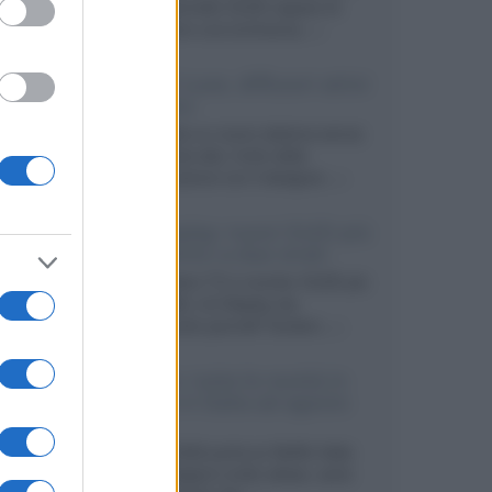
primo pannello OLED capace di
mantenere una luminanza...»
KEF LS Luxe, diffusori attivi
wireless
KEF svela un nuovo sistema senza
fili di fascia alta, frutto della
collaborazione con il designer...»
LG Display: nuovi OLED più
economici a due strati
Per rendere TV e monitor OLED più
accessibili, LG Display sta
sviluppando pannelli Tandem...»
Netflix: tutte le novità in
uscita in Italia ad agosto
2026
Agosto 2026 porta su Netflix Italia
nuove stagioni molto attese, serie