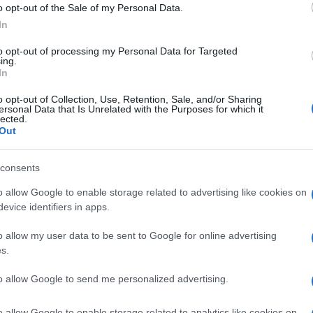
o opt-out of the Sale of my Personal Data.
ni del protagonista Thor, membro degli Avengers
In
tman
in quelli di Jane Foster alias Mighty Thor,
tre si sta curando da un cancro, acquisisce poteri
to opt-out of processing my Personal Data for Targeted
ing.
ristian Bale
nei panni di Gorr il Macellatore di
In
tutti gli dei,
Tessa Thompson
nei panni di
 dallo stesso Thor,
Jaimie Alexander
nei panni di
o opt-out of Collection, Use, Retention, Sale, and/or Sharing
ersonal Data that Is Unrelated with the Purposes for which it
fanzia di Thor,
Taika Waititi
nei panni di Korg,
lected.
Crowe
nei panni di Zeus, il re dell'Olimpo. Thor:
Out
tografici italiani il
6 luglio 2022
.
consents
o allow Google to enable storage related to advertising like cookies on
evice identifiers in apps.
NEXT POST
o allow my user data to be sent to Google for online advertising
Man vs Bee, Rowan Atkinson nella
s.
serie comedy su Netflix
to allow Google to send me personalized advertising.
Whatsapp
Stampa l'articolo
o allow Google to enable storage related to analytics like cookies on