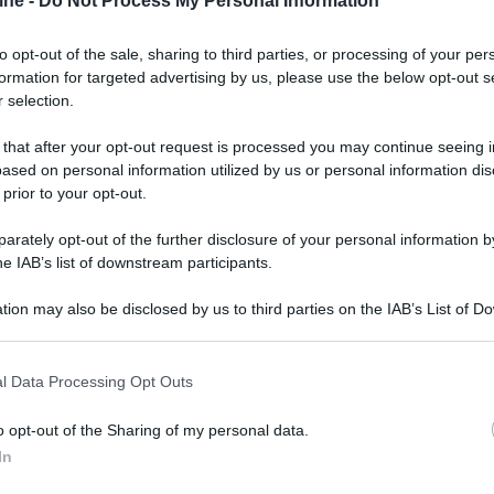
i e fermarlo prima che sia troppo tardi.
ine -
Do Not Process My Personal Information
to opt-out of the sale, sharing to third parties, or processing of your per
formation for targeted advertising by us, please use the below opt-out s
 selection.
 that after your opt-out request is processed you may continue seeing i
ased on personal information utilized by us or personal information dis
 prior to your opt-out.
rately opt-out of the further disclosure of your personal information by
he IAB’s list of downstream participants.
tion may also be disclosed by us to third parties on the IAB’s List of 
 that may further disclose it to other third parties.
 that this website/app uses one or more Google services and may gath
l Data Processing Opt Outs
including but not limited to your visit or usage behaviour. You may click 
 to Google and its third-party tags to use your data for below specifi
o opt-out of the Sharing of my personal data.
ogle consent section.
In