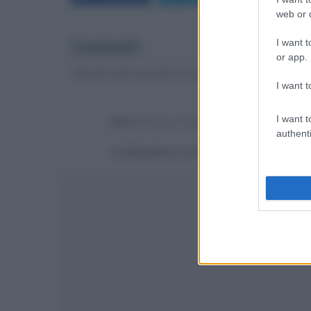
web or d
Commenti
I want t
or app.
Gli autori dei commenti, e non la redazione, sono respo
I want t
I want t
Devi
effettuare il login
per poter commentare
authenti
La discussione è consultabile anche
qui
, sul