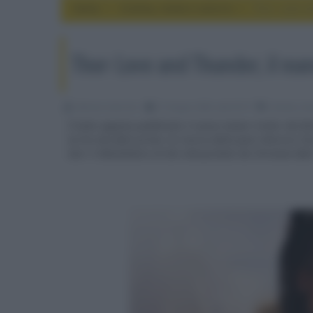
Home
cinema, movie e serie tv
Thor: Love an
Thor: Love and Thunder, il nuo
Fabrizio Guerrieri
21 Giugno 2022, alle 03:19
cinema, mov
È stato appena pubblicato il nuovo teaser trailer del 
ne ha mai fatti prima: la ricerca della pace interiore c
Gorr il Macellatore di Dei interpretato da Christian Bal