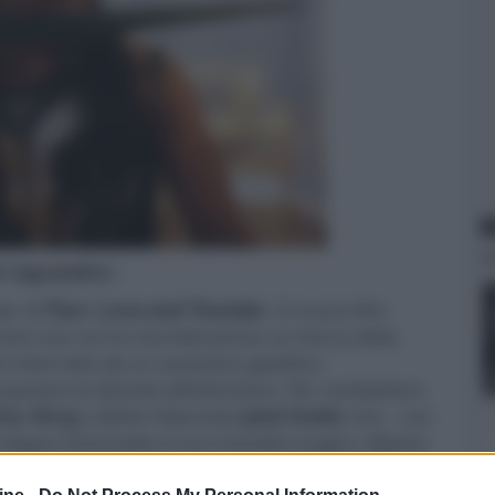
N
er ingrandire -
ler di
Thor: Love and Thunder
. Il nuovo film
e non ne ha mai fatti prima: la ricerca della
 interrotto da un assassino galattico
 portare le divinità all’estinzione. Per combattere
ria
,
Korg
e dell’ex fidanzata
Jane Foster
che – con
degna di brandire il suo martello magico, Mjolnir,
una sconvolgente avventura cosmica per scoprire