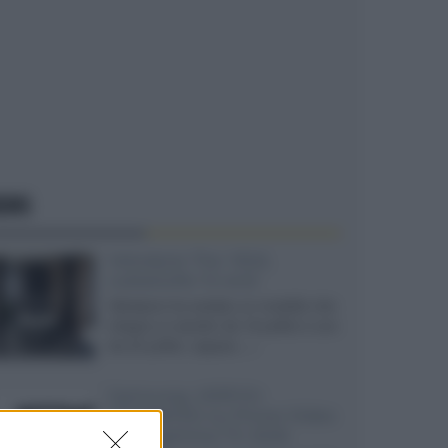
EWS
Velodyne The 1824,
subwoofer hi-end
Velodyne ha svelato un modello che
integra un woofer da 18 pollici e uno
da 24 pollici, capace...»
Samsung: HDR10+
ADVANCED su Prime Video
sulla gamma TV 2026