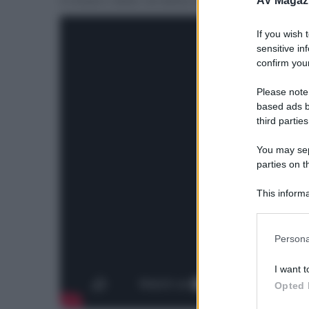
il mistero della vendetta del Macellatore di De
AV Magaz
If you wish 
sensitive in
confirm your
Please note
based ads b
third parties
You may sepa
parties on t
This informa
Participants
Please note
Persona
information 
deny consent
I want t
in below Go
Opted 