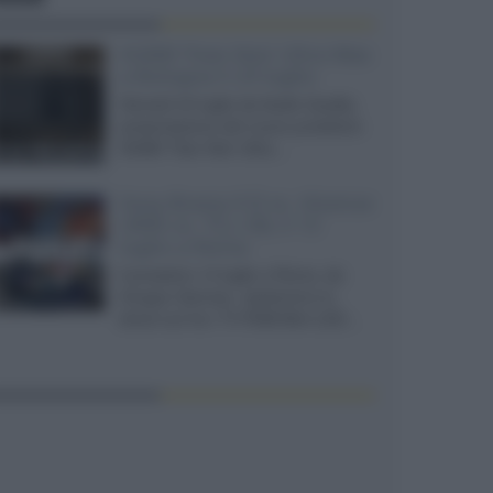
XGIMI Titan Noir Ultra Max
a Bologna il 23 luglio
Giovedì 23 luglio da Audio Quality,
presentazione del nuovo proiettore
XGIMI Titan Noir Ultra...
Sony Bravia 9 II vs. Hisense
UR9S vs. TCL C8L il 13
luglio a Roma
Il prossimo 13 luglio a Roma, da
Gruppo Garman, ripeteremo lo
shoot-out tra i TV RGB Mini-LED...