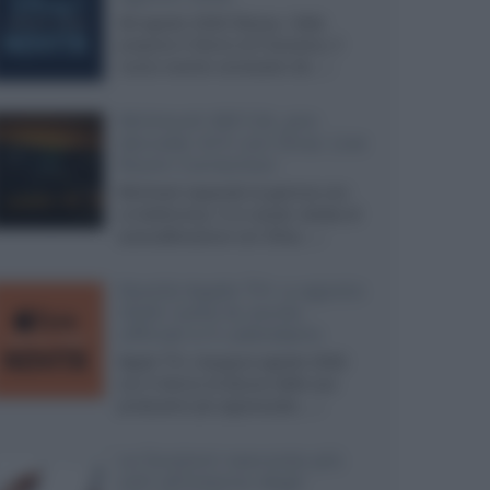
Ad agosto 2026 Disney+ Italia
propone il ritorno di Futurama, il
nuovo evento conclusivo de...»
McIntosh MX124, pre-
decoder A/V con Dirac Live
Room Correction
McIntosh espande la gamma con
un'elettronica 13.4 canali, dotata di
autocalibrazione con Dirac...»
Novità Apple TV+ a agosto
2026: tutte le uscite
ufficiali e il calendario
Apple TV+ inaugura agosto 2026
con il ritorno di alcune delle sue
produzioni più apprezzate,...»
Le funzioni nascoste più
utili all’interno degli