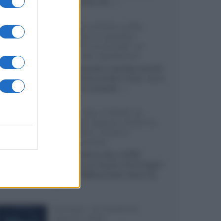
internazionali, film...»
Vendere online cuffie,
auricolari e speaker
portatili tra privati: la
guida alle spedizioni
Cuffie, auricolari e speaker portatili
sono facili da vendere online, ma le
dimensioni compatte...»
Novità Sky e NOW: le
uscite di agosto 2026 tra
serie, film, show e
documentari
Agosto 2026 su Sky e NOW
prosegue con House of the Dragon
3 e The Walking Dead: Dead City
3,...»
Disney+, le novità di
agosto 2026