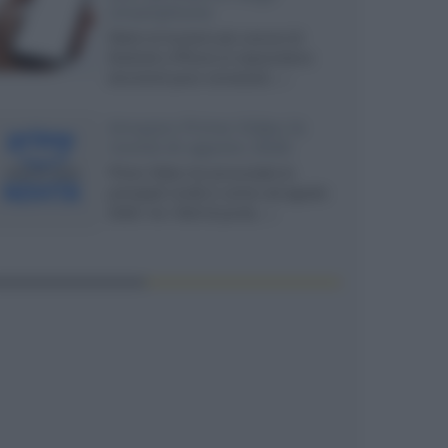
smartphone
Dietro le funzioni più comuni di
Android e iPhone si nascondono
strumenti poco conosciuti...»
Amazon Prime Video le
novità di agosto 2026
Prime Video ha annunciato le
principali novità in arrivo ad agosto
2026: tra i titoli di punta...»