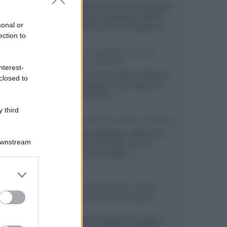
Prime Video diventa il primo servizio
di streaming a supportare HDR10+
sonal or
ADVANCED, la nuova evoluzione...»
ection to
Netflix: supporto 4K su
Google Chrome
nterest-
Il browser Chrome, finora limitato al
closed to
1080p, consente ora la visione di
Netflix in Ultra HD...»
 third
Diffusori Q Acoustics 3040c
Il produttore britannico espande la
Downstream
serie entry level 3000c con un
secondo, più compatto,...»
er and store
to grant or
Samsung Display: OLED
ed purposes
DisplayHDR True Black
1400
Il costruttore coreano ha svelato il