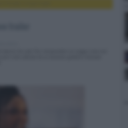
d Thunder, il nuovo trailer
vo trailer
ie e serie tv
film Marvel che vede Thor intraprendere un viaggio come non
he però viene infranta da un assassino galattico chiamato
e