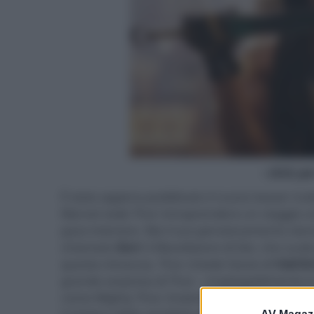
- click p
È stato appena pubblicato il nuovo teaser trai
Marvel vede Thor intraprendere un viaggio com
pace interiore. Ma il suo pensionamento viene
chiamato
Gorr
il Macellatore di Dei, che vuole
questa minaccia, Thor chiede l’aiuto di
Valchi
grande sorpresa di Thor – inspiegabilmente è 
come Mighty Thor. Insieme, si imbarcano in 