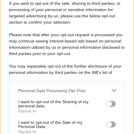
If you wish to opt-out of the sale, sharing to third parties, or
processing of your personal or sensitive information for
targeted advertising by us, please use the below opt-out
section to confirm your selection.
Please note that after your opt-out request is processed you
may continue seeing interest-based ads based on personal
information utilized by us or personal information disclosed to
third parties prior to your opt-out.
You may separately opt-out of the further disclosure of your
Najwa Nimri, Carla Campra, Iván Pellicer, Alba
personal information by third parties on the IAB’s list of
Flores, Ella Kweku, Álex García, Macarena
downstream participants.
Gómez e Álvaro Rico interpretano questa nuova
Personal Data Processing Opt Outs
This information may also be disclosed by us to third parties
stagione sceneggiata da Manolo Caro insieme a
on the IAB’s List of Downstream Participants that may further
Fernando Pérez e María Miranda.
I want to opt-out of the Sharing of my
disclose it to other third parties.
personal data.
17 novembre
Opted In
Please note that this website/app uses one or more Google
NOTHING TO SEE HERE
services and may gather and store information including but
I want to opt-out of the Sale of my
Personal Data.
not limited to your visit or usage behaviour. You may click to
Opted In
grant or deny consent to Google and its third-party tags to