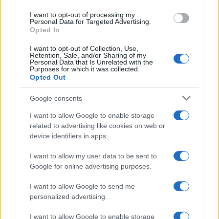
use your data for below specified purposes in below Google
I want to opt-out of processing my
consent section.
Personal Data for Targeted Advertising.
Opted In
I want to opt-out of Collection, Use,
Retention, Sale, and/or Sharing of my
Personal Data that Is Unrelated with the
Purposes for which it was collected.
Opted Out
Google consents
I want to allow Google to enable storage
Alexis è un giovane cieco che sogna di diventare
related to advertising like cookies on web or
un comico di successo. Si trasferisce nella città
device identifiers in apps.
più grande del mondo lasciandosi alle spalle il
I want to allow my user data to be sent to
padre iperprotettivo e il suo migliore amico e
Google for online advertising purposes.
"manager" con paralisi cerebrale, Charly. Ojitos
de Huevo è una commedia dolceamara che
I want to allow Google to send me
sfida il politicamente corretto ed esplora cosa
personalized advertising.
significhi inseguire i propri sogni in un mondo
I want to allow Google to enable storage
cieco alla diversità funzionale. E in una città