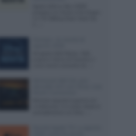
Agosto 2026 su Sky e NOW
prosegue con House of the Dragon
3 e The Walking Dead: Dead City
3,...»
Disney+, le novità di
agosto 2026
Ad agosto 2026 Disney+ Italia
propone il ritorno di Futurama, il
nuovo evento conclusivo de...»
McIntosh MX124, pre-
decoder A/V con Dirac Live
Room Correction
McIntosh espande la gamma con
un'elettronica 13.4 canali, dotata di
autocalibrazione con Dirac...»
Novità Apple TV+ a agosto
2026: tutte le uscite