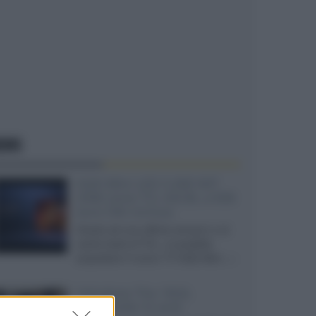
EWS
SQD-Mini LED 5.000 NIT
2040 zone TCL 65C8L a 838
euro IVA inclusa
Grazie ad una offerta amazon e al
cache-back di TCL, è possibile
acquistare il nuovo TV SQD-Mini...»
Velodyne The 1824,
subwoofer hi-end