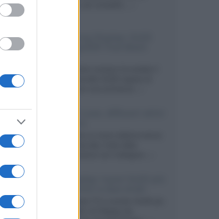
secondo, più compatto,...»
Samsung Display: OLED
DisplayHDR True Black
1400
Il costruttore coreano ha svelato il
primo pannello OLED capace di
mantenere una luminanza...»
KEF LS Luxe, diffusori attivi
wireless
KEF svela un nuovo sistema senza
fili di fascia alta, frutto della
collaborazione con il designer...»
LG Display: nuovi OLED più
economici a due strati
Per rendere TV e monitor OLED più
accessibili, LG Display sta