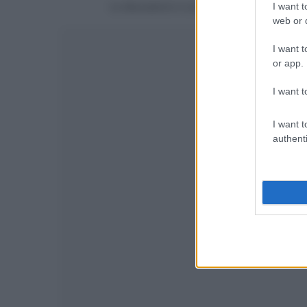
La discussione è consultabile anche
qui
, sul
I want t
web or d
I want t
or app.
I want t
I want t
authenti