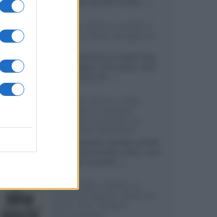
sviluppando pannelli Tandem...»
Netflix: tutte le novità in
uscita in Italia ad agosto
2026
Agosto 2026 porta su Netflix Italia
nuove stagioni molto attese, serie
internazionali, film...»
Vendere online cuffie,
auricolari e speaker
portatili tra privati: la
guida alle spedizioni
Cuffie, auricolari e speaker portatili
sono facili da vendere online, ma le
dimensioni compatte...»
Novità Sky e NOW: le
uscite di agosto 2026 tra
serie, film, show e
documentari