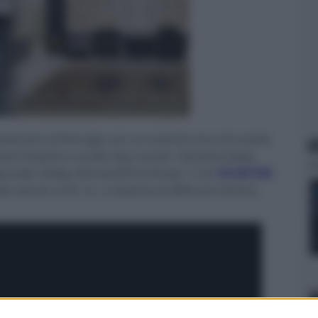
wroom di Perugia con un evento ricco di novità,
N
 home theatre e audio due canali. Yamaha Italia
decoder Dolby Atmos/DTS:X-finale 11ch
CX-A5100
-
a server A.R.C.A. e sistema di diffusori Anima