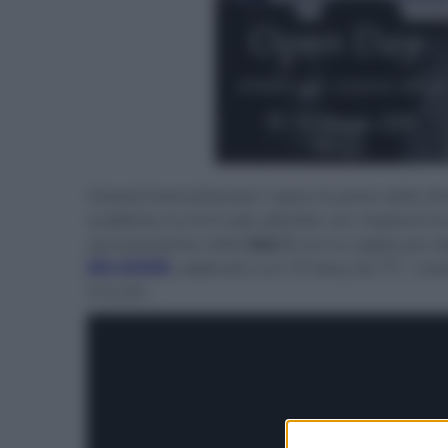
HomeCinemaSolution riapre le porte dello Sho
suddiviso tra le 8 sale allestite con impianti
sarà presente nella
Sala 3
con la coppia pre-
MX-A5000
, abbinati a un
TV Sony da 75", medi
9.4.2ch.