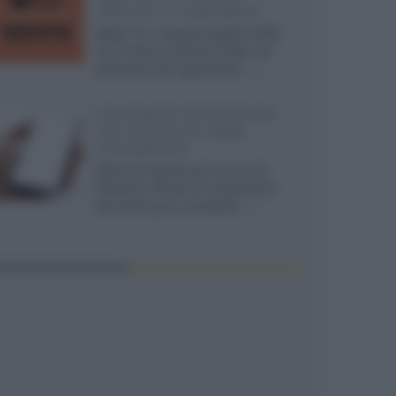
ufficiali e il calendario
Apple TV+ inaugura agosto 2026
con il ritorno di alcune delle sue
produzioni più apprezzate,...»
Le funzioni nascoste più
utili all’interno degli
smartphone
Dietro le funzioni più comuni di
Android e iPhone si nascondono
strumenti poco conosciuti...»