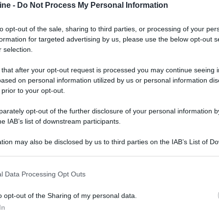
ine -
Do Not Process My Personal Information
to opt-out of the sale, sharing to third parties, or processing of your per
formation for targeted advertising by us, please use the below opt-out s
 selection.
 that after your opt-out request is processed you may continue seeing i
ased on personal information utilized by us or personal information dis
 prior to your opt-out.
rately opt-out of the further disclosure of your personal information by
he IAB’s list of downstream participants.
tion may also be disclosed by us to third parties on the IAB’s List of 
ato
AS-3000
e il lettore
CD-S 3000
piloteranno i
 that may further disclose it to other third parties.
nti i rappresentanti della casa nipponica per
 that this website/app uses one or more Google services and may gath
l Data Processing Opt Outs
HT e i prodotti
MusicCast
, tra i quali il sistema
including but not limited to your visit or usage behaviour. You may click 
e i diffusori wireless NX-N500.
 to Google and its third-party tags to use your data for below specifi
o opt-out of the Sharing of my personal data.
ogle consent section.
olution.it
In