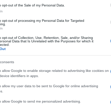
o opt-out of the Sale of my Personal Data.
In
to opt-out of processing my Personal Data for Targeted
ing.
NEXT POST
In
2
HEM: testina MC Audio-Technica AT-
o opt-out of Collection, Use, Retention, Sale, and/or Sharing
ART1000
ersonal Data that Is Unrelated with the Purposes for which it
lected.
Out
Whatsapp
Stampa l'articolo
consents
o allow Google to enable storage related to advertising like cookies on
evice identifiers in apps.
nsabili dei contenuti da loro inseriti -
Info
o allow my user data to be sent to Google for online advertising
s.
to allow Google to send me personalized advertising.