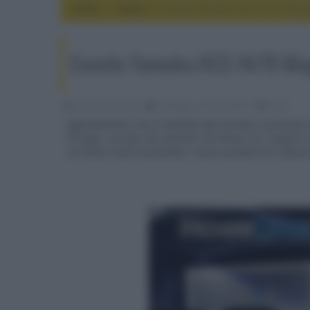
Home
audio
Evento Yamaha HCS 14/15 Mag
Evento Yamaha HCS 14/15 Ma
Riccardo Riondino
10 Maggio 2016, alle 08:37
audio
Appuntamento con lo Yamaha Day durante il prossimo
Perugia, con due sale allestite con alcuni tra i miglior
verranno inoltre presentati i nuovi prodotti AV e Music