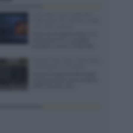
SQD-Mini LED 5.000 NIT
2040 zone TCL 65C8L a 838
euro IVA inclusa
Grazie ad una offerta amazon e al
cache-back di TCL, è possibile
acquistare il nuovo TV SQD-Mini...
XGIMI Titan Noir Ultra Max
a Bologna il 23 luglio
Giovedì 23 luglio da Audio Quality,
presentazione del nuovo proiettore
XGIMI Titan Noir Ultra...