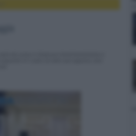
gio
ggio
 week end, presso lo Showroom HomeCinemaSolution a
i componenti HT e audio 2ch della casa nipponica, dove
Cast