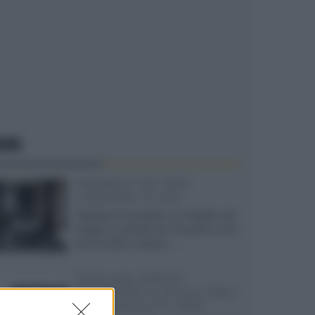
EWS
Velodyne The 1824,
subwoofer hi-end
Velodyne ha svelato un modello che
integra un woofer da 18 pollici e uno
da 24 pollici, capace...»
Samsung: HDR10+
ADVANCED su Prime Video
sulla gamma TV 2026