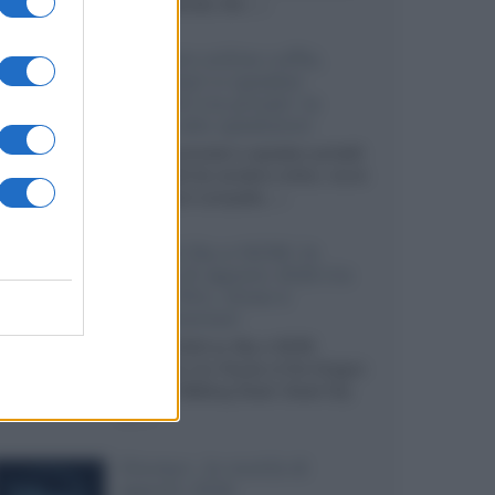
internazionali, film...»
Vendere online cuffie,
auricolari e speaker
portatili tra privati: la
guida alle spedizioni
Cuffie, auricolari e speaker portatili
sono facili da vendere online, ma le
dimensioni compatte...»
Novità Sky e NOW: le
uscite di agosto 2026 tra
serie, film, show e
documentari
Agosto 2026 su Sky e NOW
prosegue con House of the Dragon
3 e The Walking Dead: Dead City
3,...»
Disney+, le novità di
agosto 2026