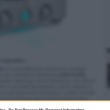
N
er ingrandire -
 3
, un preamplificatore totalmente analogico
o dal co-fondatore dell'azienda
John Franks
,
ntatori switching a bassa distorsione, che offrono
nuovi livelli di prestazioni. Anche l'estetica è
ora perfettamente simmetrica. La sfera centrale,
 la caratteristica illuminazione policromatica
di nuova concezione, uno dei quali combina i