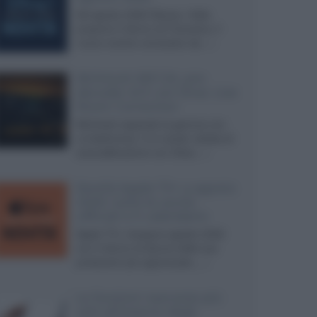
Ad agosto 2026 Disney+ Italia
propone il ritorno di Futurama, il
nuovo evento conclusivo de...»
McIntosh MX124, pre-
decoder A/V con Dirac Live
Room Correction
McIntosh espande la gamma con
un'elettronica 13.4 canali, dotata di
autocalibrazione con Dirac...»
Novità Apple TV+ a agosto
2026: tutte le uscite
ufficiali e il calendario
Apple TV+ inaugura agosto 2026
con il ritorno di alcune delle sue
produzioni più apprezzate,...»
Le funzioni nascoste più
utili all’interno degli