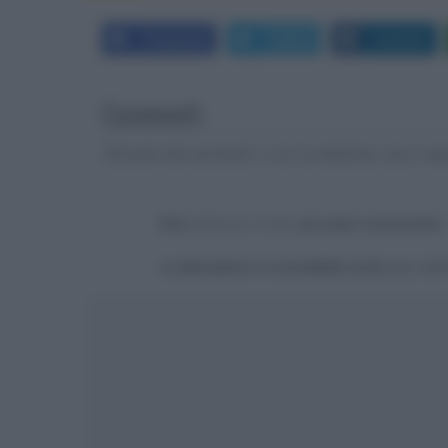
Facebook
Twitter
LinkedIn
Commenti
Gli autori dei commenti, e non la redazione, sono respo
Devi
effettuare il login
per poter commentare
La discussione è consultabile anche
qui
, sul