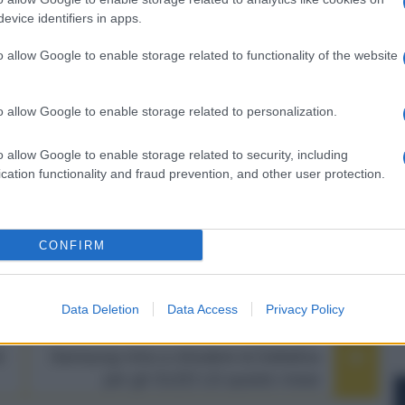
er ingrandire -
evice identifiers in apps.
 controllati da microprocessore. Su retro si
te, un trigger a 12 V e un porta USB-A da 5 V/3 A
o allow Google to enable storage related to functionality of the website
 Chord Qutest o Hugo 2. Il pannello superiore,
atore di calore, è arricchito da un'illuminazione a
o allow Google to enable storage related to personalization.
t black" o "Argent silver" ad un prezzo intorno
o allow Google to enable storage related to security, including
te il
Monaco High End 2022
.
cation functionality and fraud prevention, and other user protection.
CONFIRM
Data Deletion
Data Access
Privacy Policy
NEXT POST
i
Samsung mira a chiudere la trattativa
per gli OLED LG questo mese