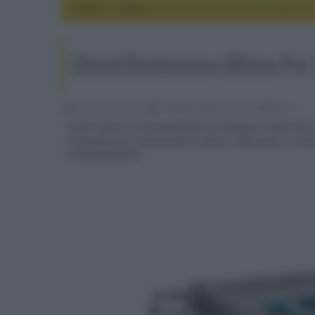
Home
audio
Chord Electronics Ultima Pre 3
Chord Electronics Ultima Pre 
Riccardo Riondino
11 Maggio 2022, alle 12:58
audio
Chord lancia un preamplificatore analogico bilanciato
alimentazione a bassissimo rumore, costruzione in allum
individualmente