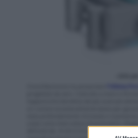
- click p
Chord Electronics ha presentato
l'Ultima Pre
progettato da zero. Costruito a mano e firmat
l'apparecchio beneficia dei più avanzati alime
un rumore eccezionalmente basso per garantire 
stata profondamente rinnovata e si presenta 
usata come interruttore di accensione, sfoggia
dell'azienda. Ai lati si trovano due selettori 