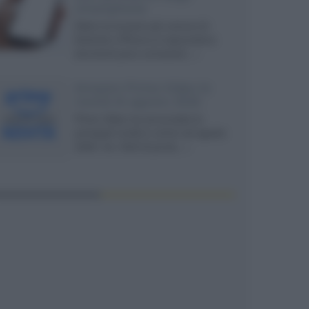
smartphone
Dietro le funzioni più comuni di
Android e iPhone si nascondono
strumenti poco conosciuti...»
Amazon Prime Video le
novità di agosto 2026
Prime Video ha annunciato le
principali novità in arrivo ad agosto
2026: tra i titoli di punta...»