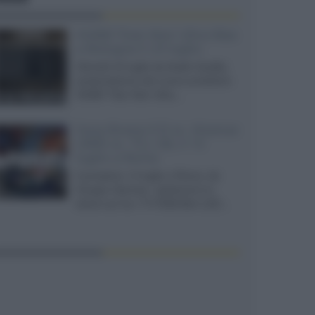
XGIMI Titan Noir Ultra Max
a Bologna il 23 luglio
Giovedì 23 luglio da Audio Quality,
presentazione del nuovo proiettore
XGIMI Titan Noir Ultra...
Sony Bravia 9 II vs. Hisense
UR9S vs. TCL C8L il 13
luglio a Roma
Il prossimo 13 luglio a Roma, da
Gruppo Garman, ripeteremo lo
shoot-out tra i TV RGB Mini-LED...