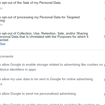
supporti laterali
Integra
sostituibili con altri in
o opt-out of the Sale of my Personal Data.
l Chord Ultima Pre 3 dispone di cinque ingressi
In
LR
, più un ingresso main (AV bypass) separato.
to opt-out of processing my Personal Data for Targeted
rizzati individualmente e filtrati contro i possibili
ing.
In
o opt-out of Collection, Use, Retention, Sale, and/or Sharing
ersonal Data that Is Unrelated with the Purposes for which it
lected.
Out
consents
o allow Google to enable storage related to advertising like cookies on
evice identifiers in apps.
o allow my user data to be sent to Google for online advertising
s.
to allow Google to send me personalized advertising.
o allow Google to enable storage related to analytics like cookies on