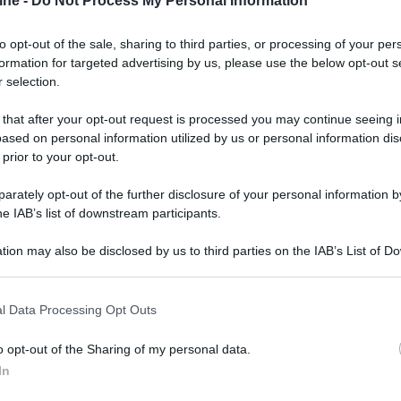
quelli di bilanciamento e
AV bypass
.
ine -
Do Not Process My Personal Information
to opt-out of the sale, sharing to third parties, or processing of your per
formation for targeted advertising by us, please use the below opt-out s
 selection.
 that after your opt-out request is processed you may continue seeing i
ased on personal information utilized by us or personal information dis
 prior to your opt-out.
rately opt-out of the further disclosure of your personal information by
he IAB’s list of downstream participants.
tion may also be disclosed by us to third parties on the IAB’s List of 
 that may further disclose it to other third parties.
 that this website/app uses one or more Google services and may gath
l Data Processing Opt Outs
including but not limited to your visit or usage behaviour. You may click 
er ingrandire -
 to Google and its third-party tags to use your data for below specifi
o opt-out of the Sharing of my personal data.
ogle consent section.
to un potenziometro
ALPS Blue Velvet
. Dai
In
bilanciato e la costruzione in alluminio di grado