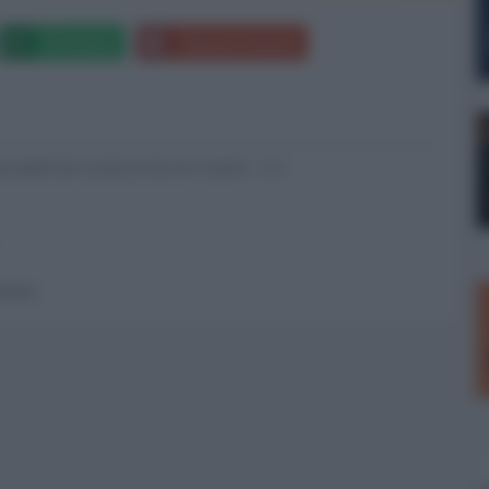
Whatsapp
Stampa l'articolo
nsabili dei contenuti da loro inseriti -
Info
 forum.