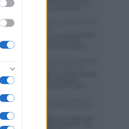
primo pannello OLED capace di
mantenere una luminanza...»
KEF LS Luxe, diffusori attivi
wireless
KEF svela un nuovo sistema senza
fili di fascia alta, frutto della
collaborazione con il designer...»
LG Display: nuovi OLED più
economici a due strati
Per rendere TV e monitor OLED più
accessibili, LG Display sta
sviluppando pannelli Tandem...»
Netflix: tutte le novità in
uscita in Italia ad agosto
2026
Agosto 2026 porta su Netflix Italia
nuove stagioni molto attese, serie