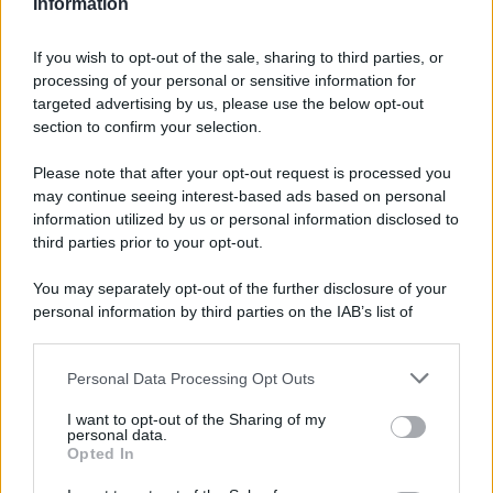
Information
Disney+, le novità di agosto 2026
If you wish to opt-out of the sale, sharing to third parties, or
Ad agosto 2026 Disney+ Italia propone
processing of your personal or sensitive information for
il ritorno di Futurama, il nuovo evento
targeted advertising by us, please use the below opt-out
conclusivo de...»
section to confirm your selection.
Please note that after your opt-out request is processed you
may continue seeing interest-based ads based on personal
McIntosh MX124, pre-decoder A/V
con Dirac Live Room Correction
information utilized by us or personal information disclosed to
McIntosh espande la gamma con
third parties prior to your opt-out.
un'elettronica 13.4 canali, dotata di
autocalibrazione con Dirac...»
You may separately opt-out of the further disclosure of your
personal information by third parties on the IAB’s list of
downstream participants.
Novità Apple TV+ a agosto 2026: tutte
le uscite ufficiali e il calendario
Personal Data Processing Opt Outs
This information may also be disclosed by us to third parties
Apple TV+ inaugura agosto 2026 con il
on the IAB’s List of Downstream Participants that may further
ritorno di alcune delle sue produzioni
I want to opt-out of the Sharing of my
disclose it to other third parties.
personal data.
più apprezzate,...»
Opted In
Please note that this website/app uses one or more Google
services and may gather and store information including but