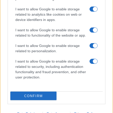
I want to allow Google to enable storage
related to analytics like cookies on web or
AV Magazine
è membro EISA dal 2019
device identifiers in apps.
all'interno del Mobile Devices Expert Group
I want to allow Google to enable storage
Per informazioni:
www.eisa.eu
related to functionality of the website or app.
I want to allow Google to enable storage
related to personalization.
Legali
-
Privacy
-
Privicy settings
Cookie
-
Pubblicità
-
Redazione
I want to allow Google to enable storage
related to security, including authentication
AV Raw s.n.c. P.iva: 02040960672
functionality and fraud prevention, and other
AV Magazine - Testata giornalistica con registrazione Tribunale di
user protection.
Teramo n. 527 del 22.12.2004
Direttore Responsabile: Emidio Frattaroli
Editore: AV Raw s.n.c. - Iscrizione ROC n. 33221
CONFIRM
Copyright © 2005 - 2026. È vietata la riproduzione, anche solo in