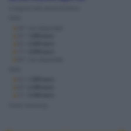
A seguire tutti i prezzi di listino:
S90D
48": non disponibile
55":
1.899
euro
65":
2.699
euro
77":
4.099
euro
83": non disponibile
S85D
55":
1.699
euro
65":
2.499
euro
77":
3.399
euro
Fonte: Samsung