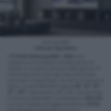
Samsung S90D
- click per ingrandire -
I
TV OLED Samsung S90D
e
S85D
sono
comparsi sul sito italiano corredati dai prezzi
ufficiali. In occasione del lancio della gamma TV
2024 le due serie erano già state annunciate
anche per il nostro Paese, ma senza un prezzo di
listino. La serie S90D offre tagli da
48"
,
55"
,
65"
,
77"
e
83"
. I due estremi, 48" e 83", non sono per
il momento disponibili. La risoluzione è
Ultra
HD
con una frequenza di aggiornamento a
144
Hz
.
Sulla tipologia di pannelli non ci sono