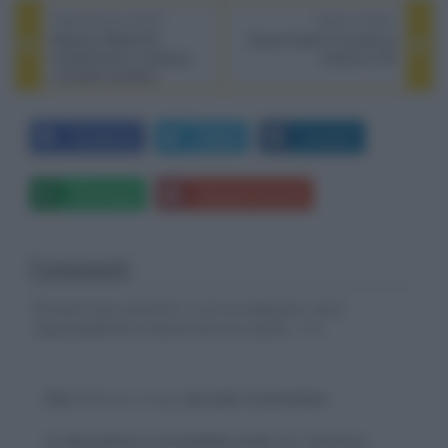
PREVIOUS POST
NEXT POST
Marantz Model M1:
Donnie Darko è tornato al
amplificatore e streamer
cinema in 4K
compatto wireless
Facebook
Twitter
LinkedIn
Whatsapp
Stampa l'articolo
Commenti
Gli autori dei commenti, e non la redazione, sono
responsabili dei contenuti da loro inseriti -
Info
Devi
effettuare il login
per poter commentare
La discussione è consultabile anche
qui
, sul forum.