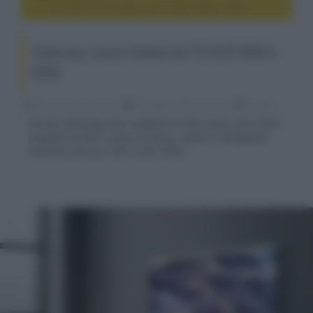
Samsung: i prezzi italiani dei TV OLED S90D e S85D
Samsung: i prezzi italiani dei TV OLED S90D e
S85D
Nicola Zucchini Buriani
03 Giugno 2024, alle 18:10
4k e 8k
Sul sito Samsung sono comparse le due nuove serie 2024
complete di tutti i prezzi di listino, anche se all'appello
mancano ancora il 48" e l'83" S90D