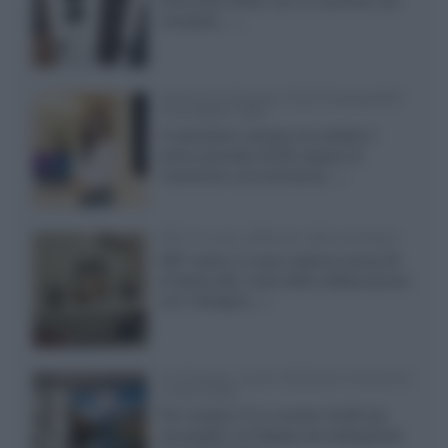
compatto,...»
Samsung Display: OLED DisplayHDR
True Black 1400
Il costruttore coreano ha svelato il
primo pannello OLED capace di
mantenere una luminanza...»
KEF LS Luxe, diffusori attivi wireless
KEF svela un nuovo sistema senza fili
di fascia alta, frutto della collaborazione
con il designer...»
LG Display: nuovi OLED più economici
a due strati
Per rendere TV e monitor OLED più
accessibili, LG Display sta sviluppando