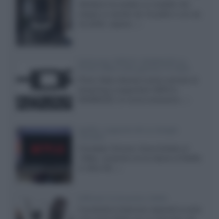
Velodyne ha svelato un modello che
integra un woofer da 18 pollici e uno da
24 pollici, capace...»
Samsung: HDR10+ ADVANCED su
Prime Video sulla gamma TV 2026
Prime Video diventa il primo servizio di
streaming a supportare HDR10+
ADVANCED, la nuova evoluzione...»
Netflix: supporto 4K su Google
Chrome
Il browser Chrome, finora limitato al
1080p, consente ora la visione di Netflix
in Ultra HD...»
Diffusori Q Acoustics 3040c
Il produttore britannico espande la serie
entry level 3000c con un secondo, più