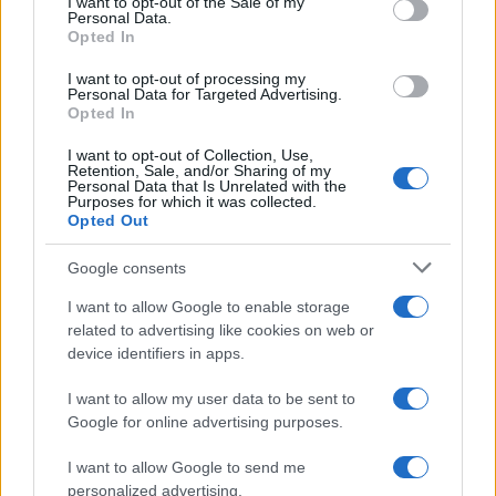
I want to opt-out of the Sale of my
Le funzioni nascoste più utili
Personal Data.
not limited to your visit or usage behaviour. You may click to
all’interno degli smartphone
Opted In
grant or deny consent to Google and its third-party tags to
Dietro le funzioni più comuni di Android
use your data for below specified purposes in below Google
e iPhone si nascondono strumenti poco
I want to opt-out of processing my
consent section.
Personal Data for Targeted Advertising.
conosciuti...»
Opted In
I want to opt-out of Collection, Use,
Retention, Sale, and/or Sharing of my
Personal Data that Is Unrelated with the
Purposes for which it was collected.
Opted Out
Google consents
I want to allow Google to enable storage
related to advertising like cookies on web or
device identifiers in apps.
I want to allow my user data to be sent to
Google for online advertising purposes.
I want to allow Google to send me
personalized advertising.