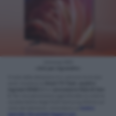
Samsung S85D
- click per ingrandire -
Il resto della dotazione è in comune tra le due
serie: troviamo la
Smart TV Tizen
,
quattro
ingressi HDMI 2.1
e il
processore NQ4 AI Gen
2
. Per una panoramica approfondita su tutte le
caratteristiche degli OLED Samsung 2024 (e sul
resto dei televisori), rimandiamo al
nostro
speciale che potete leggere qui
.