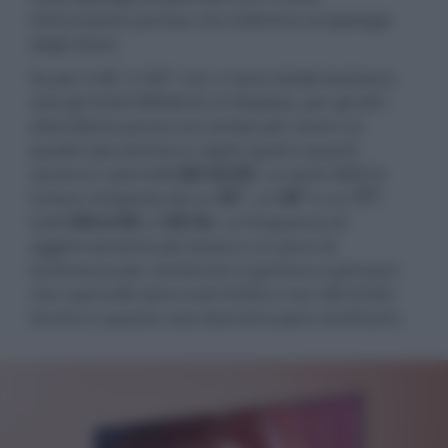
informazioni precise che indichino la tipologia
degli stessi.
Se per il 48" e l'83" non ci sono dubbi (esistono
solo gli OLED WRGB di LG Display), per gli altri
attendiamo prove sul campo per avere un
quadro più preciso e capire quali e quanti
saranno i pannelli
QD-OLED
. La serie S85D è
invece composta da un
55"
, un
65"
e un
77"
,
tutti
Ultra
HD
a
120
Hz
. La frequenza di
aggiornamento più bassa e un picco di
luminanza più contenuto ci portano a pensare
che i pannelli siano tutti OLED e non QD-OLED.
Anche in questo caso dovremo però verificarlo.