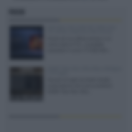
FOCUS
SQD-Mini LED 5.000 NIT 2040 zone
TCL 65C8L a 838 euro IVA inclusa
Grazie ad una offerta amazon e al
cache-back di TCL, è possibile
acquistare il nuovo TV SQD-Mini...
XGIMI Titan Noir Ultra Max a Bologna
il 23 luglio
Giovedì 23 luglio da Audio Quality,
presentazione del nuovo proiettore
XGIMI Titan Noir Ultra...