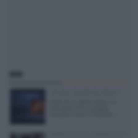
NEWS
SQD-Mini LED 5.000 NIT 2040 zone
TCL 65C8L a 838 euro IVA inclusa
Grazie ad una offerta amazon e al
cache-back di TCL, è possibile
acquistare il nuovo TV SQD-Mini...»
Velodyne The 1824, subwoofer hi-end