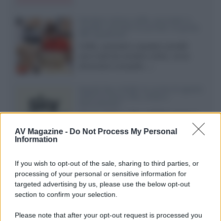
Vendere online cuffie, auricolari e
speaker portatili tra privati: la guida
alle spedizioni
Cuffie, auricolari e speaker portatili
sono facili da vendere online, ma le
dimensioni compatte...»
Novità Sky e NOW: le uscite di agosto
2026 tra serie, film, show e
documentari
Agosto 2026 su Sky e NOW prosegue
con House of the Dragon 3 e The
AV Magazine -
Do Not Process My Personal
Walking Dead: Dead City 3,...»
Information
Disney+, le novità di agosto 2026
If you wish to opt-out of the sale, sharing to third parties, or
Ad agosto 2026 Disney+ Italia propone
processing of your personal or sensitive information for
il ritorno di Futurama, il nuovo evento
targeted advertising by us, please use the below opt-out
conclusivo de...»
section to confirm your selection.
Please note that after your opt-out request is processed you