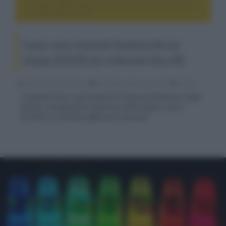
Canon: nuovi materiali Quantum Dot per display QD-OLED
con risoluzione fino a 8K
Canon: nuovi materiali Quantum Dot per
display QD-OLED con risoluzione fino a 8K
Nicola Zucchini Buriani
05 Giugno 2023, alle 13:28
4k e 8k
I Quantum Dot in perovskite di Canon promettono lunga
durata, un'ampissima copertura dello spazio colore
BT.2020 e un'elevata efficienza luminosa