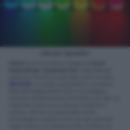
- click per ingrandire -
Canon
ha annunciato lo sviluppo di
nuovi
materiali per i Quantum Dot
, utilizzabili per
realizzare schermi di vario tipo, primi tra tutti i
QD-OLED
. La novità, presentata in occasione
della SID Display Week 2023 a Los Angeles,
consiste nell'eliminazione del fosfuro di indio, un
materiale usato a sua volta per sostituire il
cadmio, ritenuto un potenziale rischio
tossicologico e quindi ormai non più presente
negli schermi con Quantum Dot. Il fosfuro di