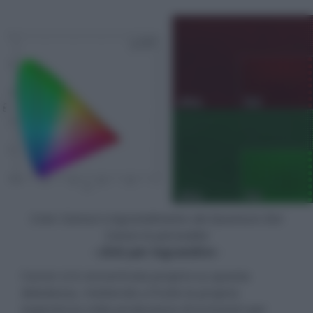
Color Gamut e ingrandimento dei Quantum Dot
Canon in perovskite
- click per ingrandire -
Canon si è concentrata proprio su questa
debolezza, mettendo a frutto la propria
esperienza nella produzione di inchiostri per