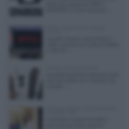
streaming a supportare HDR10+
ADVANCED, la nuova evoluzione...»
Netflix: supporto 4K su Google
Chrome
Il browser Chrome, finora limitato al
1080p, consente ora la visione di Netflix
in Ultra HD...»
Diffusori Q Acoustics 3040c
Il produttore britannico espande la serie
entry level 3000c con un secondo, più
compatto,...»
Samsung Display: OLED DisplayHDR
True Black 1400
Il costruttore coreano ha svelato il
primo pannello OLED capace di