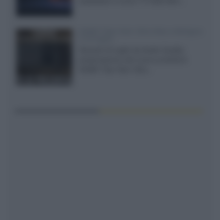
acquistare il nuovo TV SQD-Mini...
XGIMI Titan Noir Ultra Max a Bologna
il 23 luglio
Giovedì 23 luglio da Audio Quality,
presentazione del nuovo proiettore
XGIMI Titan Noir Ultra...