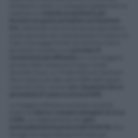
stampanti e toner. La compagnia giapponese ha
realizzato un
metodo proprietario per
formare un guscio protettivo sui Quantum
Dot
, ottenendo così una durata paragonabile a
quella garantita dai materiali basati su fosfuro di
indio. Il vantaggio fornito dai Quantum Dot in
perovskite consiste in un
processo di
conversione più efficiente
e in una maggiore
purezza delle componenti rossa e verde.
Secondo Canon, un TV QD-OLED con Quantum
Dot in fosfuro di indio copre l'88% dello spazio
colore BT.2020, mentre
con i Quantum Dot in
perovskite di Canon si arriva al 94%
.
La maggiore efficienza luminosa consente
inoltre di
ridurre i consumi energetici di circa
il 20%
, un miglioramento che
apre
potenzialmente le porte ai QD-OLED 8K
, fino
ad oggi non disponibili perché molto più