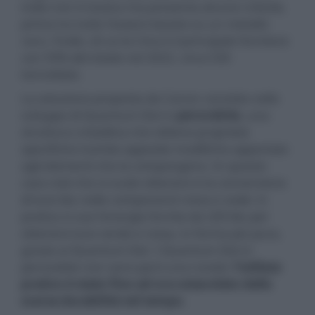
indio non è tossico ma presenta alcune criticità,
prima tra tutte l'essere basato su un metallo
raro, l'indio, di cui la Cina è il principale fornitore
con 59% del totale nel 2022, circa 530
tonnellate.
La soluzione proposta da Canon consiste nello
sviluppo di Quantum Dot in
perovskite
, una
struttura cristallina che ottiene proprietà
specifiche tramite apposite modifiche apportate
agli elementi che la compongono. In questo
caso cioè che si vuole ottenere è la conversione
di luce blu nelle componenti rossa e vede: in
pratica si usa l'energia fornita da LED blu per
ottenere luce verde e rossa, in forma più pura,
grazie ai Quantum Dot. I Quantum Dot in
perovskite non sono però una novità:
l'utilizzo
pratico è stato fino ad ora ostacolato dalla
scarsa durabilità nel tempo
.