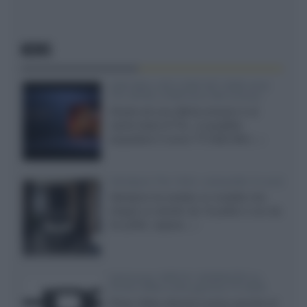
NEWS
SQD-Mini LED 5.000 NIT 2040 zone
TCL 65C8L a 838 euro IVA inclusa
Grazie ad una offerta amazon e al
cache-back di TCL, è possibile
acquistare il nuovo TV SQD-Mini...»
Velodyne The 1824, subwoofer hi-end
Velodyne ha svelato un modello che
integra un woofer da 18 pollici e uno da
24 pollici, capace...»
Samsung: HDR10+ ADVANCED su
Prime Video sulla gamma TV 2026
Prime Video diventa il primo servizio di