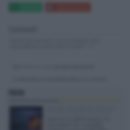
Whatsapp
Stampa l'articolo
Commenti
Gli autori dei commenti, e non la redazione, sono
responsabili dei contenuti da loro inseriti -
Info
Devi
effettuare il login
per poter commentare
La discussione è consultabile anche
qui
, sul forum.
FOCUS
SQD-Mini LED 5.000 NIT 2040 zone
TCL 65C8L a 838 euro IVA inclusa
Grazie ad una offerta amazon e al
cache-back di TCL, è possibile