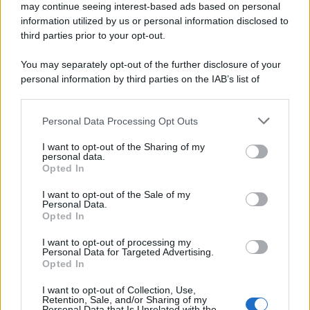
may continue seeing interest-based ads based on personal
McIntosh MX124, pre-decoder A/V
con Dirac Live Room Correction
information utilized by us or personal information disclosed to
McIntosh espande la gamma con
third parties prior to your opt-out.
un'elettronica 13.4 canali, dotata di
autocalibrazione con Dirac...»
You may separately opt-out of the further disclosure of your
personal information by third parties on the IAB’s list of
downstream participants.
Novità Apple TV+ a agosto 2026: tutte
le uscite ufficiali e il calendario
Personal Data Processing Opt Outs
This information may also be disclosed by us to third parties
Apple TV+ inaugura agosto 2026 con il
on the IAB’s List of Downstream Participants that may further
ritorno di alcune delle sue produzioni
I want to opt-out of the Sharing of my
disclose it to other third parties.
personal data.
più apprezzate,...»
Opted In
Please note that this website/app uses one or more Google
services and may gather and store information including but
I want to opt-out of the Sale of my
Le funzioni nascoste più utili
Personal Data.
not limited to your visit or usage behaviour. You may click to
all’interno degli smartphone
Opted In
grant or deny consent to Google and its third-party tags to
Dietro le funzioni più comuni di Android
use your data for below specified purposes in below Google
e iPhone si nascondono strumenti poco
I want to opt-out of processing my
consent section.
Personal Data for Targeted Advertising.
conosciuti...»
Opted In
I want to opt-out of Collection, Use,
Retention, Sale, and/or Sharing of my
Personal Data that Is Unrelated with the