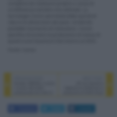
complessi da realizzare proprio a causa di
un'efficienza tutt'altro che ottimale. La
tecnologia Canon permetterebbe quindi di
ridurre le dimensioni dei pixel, rendendo
possibile l'aumento di risoluzione. Canon
pianifica di avviare la produzione di massa di
questi nuovi Quantum Dot intorno al 2025.
Fonte: Canon
PREVIOUS POST
NEXT POST
Flanders XMP550: in arrivo
JDI non rileverà le
il monitor QD-OLED
fabbriche di JOLED per la
professionale da 2.000 nit
produzione di OLED ink-jet
Facebook
Twitter
LinkedIn