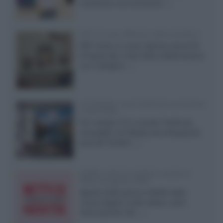
mantenere una luminanza...»
KEF LS Luxe, diffusori attivi wireless
KEF svela un nuovo sistema senza fili
di fascia alta, frutto della collaborazione
con il designer...»
LG Display: nuovi OLED più economici
a due strati
Per rendere TV e monitor OLED più
accessibili, LG Display sta sviluppando
pannelli Tandem...»
Netflix: tutte le novità in uscita in
Italia ad agosto 2026
Agosto 2026 porta su Netflix Italia
nuove stagioni molto attese, serie
internazionali, film...»