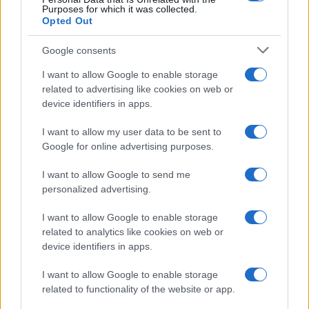
Purposes for which it was collected.
Opted Out
Google consents
I want to allow Google to enable storage
related to advertising like cookies on web or
device identifiers in apps.
I want to allow my user data to be sent to
Google for online advertising purposes.
I want to allow Google to send me
personalized advertising.
I want to allow Google to enable storage
related to analytics like cookies on web or
AV Magazine
è membro EISA dal 2019
device identifiers in apps.
all'interno del Mobile Devices Expert Group
I want to allow Google to enable storage
Per informazioni:
www.eisa.eu
related to functionality of the website or app.