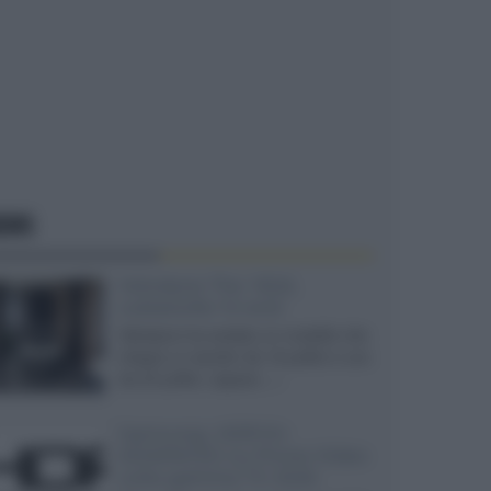
EWS
Velodyne The 1824,
subwoofer hi-end
Velodyne ha svelato un modello che
integra un woofer da 18 pollici e uno
da 24 pollici, capace...»
Samsung: HDR10+
ADVANCED su Prime Video
sulla gamma TV 2026