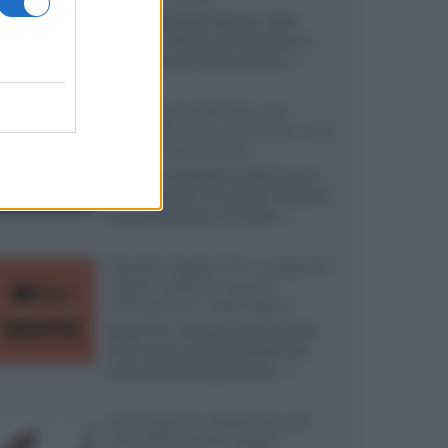
Ad agosto 2026 Disney+ Italia
propone il ritorno di Futurama, il
nuovo evento conclusivo de...»
McIntosh MX124, pre-
decoder A/V con Dirac Live
Room Correction
McIntosh espande la gamma con
un'elettronica 13.4 canali, dotata di
autocalibrazione con Dirac...»
Novità Apple TV+ a agosto
2026: tutte le uscite
ufficiali e il calendario
Apple TV+ inaugura agosto 2026
con il ritorno di alcune delle sue
produzioni più apprezzate,...»
Le funzioni nascoste più
utili all’interno degli