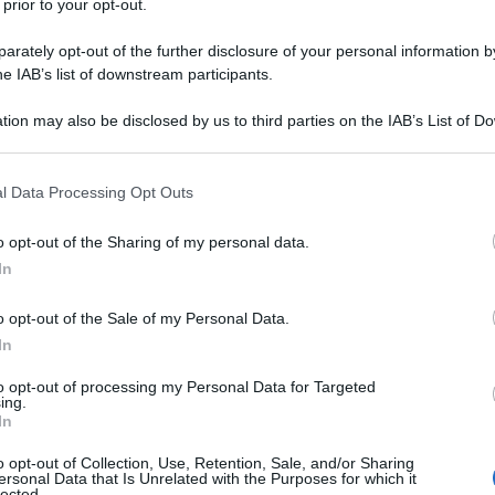
 prior to your opt-out.
 aveva mietuto spettatori con la sua visione
rsonato da Arnold Schwarzenegger in “True Lies”.
rately opt-out of the further disclosure of your personal information by
utato il personaggio dopo l'ottimo “La morte può
he IAB’s list of downstream participants.
 dei quattro film da lui interpretati. 007 passa
g nell'esplosivo “Casino Royale” e il successivo,
tion may also be disclosed by us to third parties on the IAB’s List of 
 that may further disclose it to other third parties.
 Solace”.
Segue :
Licenza di restauro
 that this website/app uses one or more Google services and may gath
l Data Processing Opt Outs
including but not limited to your visit or usage behaviour. You may click 
 to Google and its third-party tags to use your data for below specifi
o opt-out of the Sharing of my personal data.
ogle consent section.
In
o opt-out of the Sale of my Personal Data.
In
to opt-out of processing my Personal Data for Targeted
ing.
In
o opt-out of Collection, Use, Retention, Sale, and/or Sharing
ersonal Data that Is Unrelated with the Purposes for which it
lected.