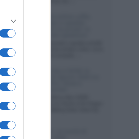
internazionali, film...»
Vendere online cuffie,
auricolari e speaker
portatili tra privati: la
guida alle spedizioni
Cuffie, auricolari e speaker portatili
sono facili da vendere online, ma le
dimensioni compatte...»
Novità Sky e NOW: le
uscite di agosto 2026 tra
serie, film, show e
documentari
Agosto 2026 su Sky e NOW
prosegue con House of the Dragon
3 e The Walking Dead: Dead City
3,...»
Disney+, le novità di
agosto 2026