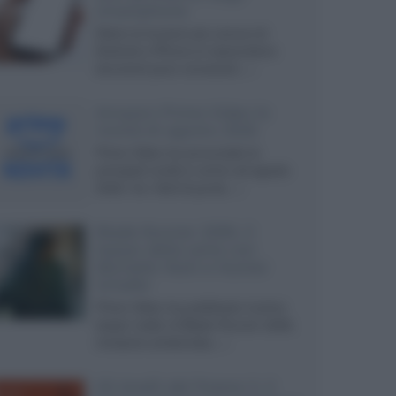
smartphone
Dietro le funzioni più comuni di
Android e iPhone si nascondono
strumenti poco conosciuti...»
Amazon Prime Video le
novità di agosto 2026
Prime Video ha annunciato le
principali novità in arrivo ad agosto
2026: tra i titoli di punta...»
Blade Runner 2099, il
teaser della serie con
Michelle Yeoh e Hunter
Schafer
Prime Video ha pubblicato il primo
teaser trailer di Blade Runner 2099,
miniserie ambientata...»
Gli Anelli del Potere 3, il