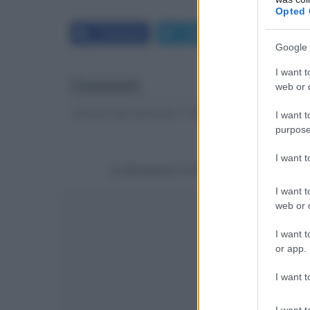
Opted 
Facebook
Twitter
LinkedIn
Google 
I want t
Commenti
web or d
Gli autori dei commenti, e non la redazione, sono respo
I want t
purpose
I want 
La discussione è consultabile anche
qui
, sul
I want t
web or d
I want t
or app.
I want t
I want t