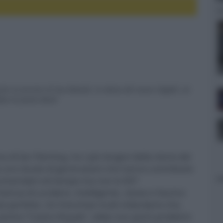
reto al servizio di Sua Maestà. In attesa del nuovo Skyfall, un
fica di James Bond
 di Ian Fleming, tra i più longevi della storia del
 uno stuolo di generazioni che hanno contribuito
 avvicendati nel tempo ma non lo 007
icenza di uccidere, intelligente, classe e fascino
 perfetto. Un franchise multi miliardario che,
l primo “Casino Royale”, ebbe non pochi problemi