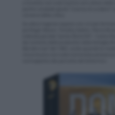
a investire nel ruolo il primo vero attore del
partire col piede giusto “Licenza di uccidere” c
consensi della critica.
Da allora l'agente segreto non si è più fer
poi Roger Moore, Timothy Dalton, Pierce Brosn
(ridicola) parodia “James Bond 007 - Casino 
dal contesto delle produzioni della famiglia 
Mai dire mai” del 1983, uscito quando la rival
rincorrevano voci sulla tramontata prestanza f
contrapposta alla pancetta del britannico.