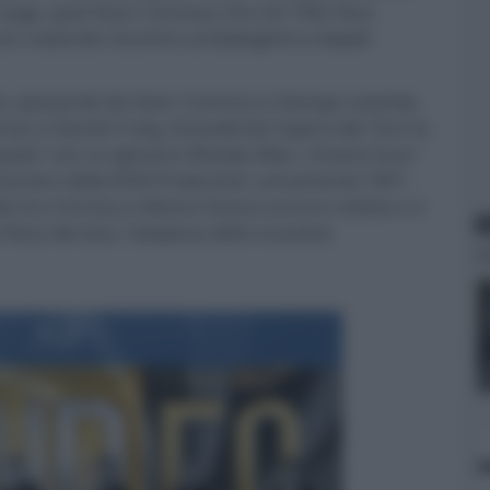
la saga, quel Sean Connery che nel 1962 fece
on notevole riscontro ai botteghini e tiepidi
mato, passando da Sean Connery a George Lazenby
an e Daniel Craig. Escludendo l'opera del '54 e la
Royale” con un giovane Woody Allen, rimane fuori
Broccoli e della EON Production unicamente “007 -
ità tra Connery e Moore faceva ancora notizia e si
N
isica dei due, l'alopecia dello scozzese