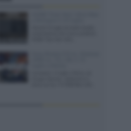
XGIMI Titan Noir Ultra Max
a Bologna il 23 luglio
Giovedì 23 luglio da Audio Quality,
presentazione del nuovo proiettore
XGIMI Titan Noir Ultra...
Sony Bravia 9 II vs. Hisense
UR9S vs. TCL C8L il 13
luglio a Roma
Il prossimo 13 luglio a Roma, da
Gruppo Garman, ripeteremo lo
shoot-out tra i TV RGB Mini-LED...