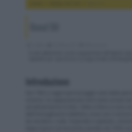
Home
media, hd e 4k
Bond 50
Bond 50
CineMan
24 Ottobre 2012
media, hd e 4k
In alta definizione i primi cinquant'anni dell'agente seg
cofanetto per ripercorrere la lunga strada cinematogra
Introduzione
Dal 1962 a oggi il personaggio nato dalla penna
cinema, ha appassionato ed è stato amato da
ad alimentarne il mito. Volto e fisico si sono
dell'immaginario collettivo, eroe con o senza l
da vendere, rude, impavido e spietato, amante
dopo il poco convincente esordio nel 1954 co