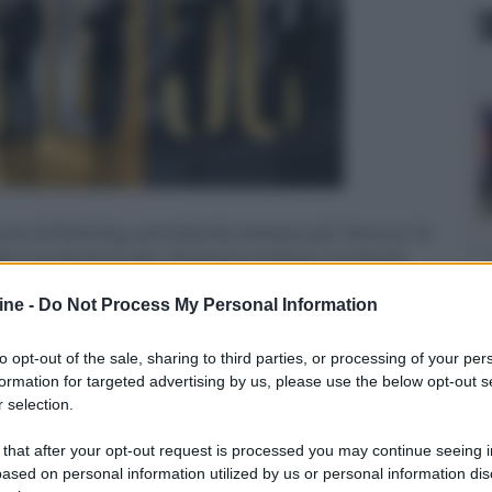
erario di Fleming, prendendo sempre più 'licenza' di
o e avventure per rimanere al passo coi tempi,
to una saga come quella di 007 la si ama o la si
ine -
Do Not Process My Personal Information
nte apprezzato il primo Connery, in special modo
e”, come alcune delle pellicole interpretate da
to opt-out of the sale, sharing to third parties, or processing of your per
er i tuoi occhi”, testimoniandone i clamorosi tonfi
formation for targeted advertising by us, please use the below opt-out s
 nel ridicolo “Octopussy” e il successivo “Bersaglio
 selection.
 that after your opt-out request is processed you may continue seeing i
 Dalton che (almeno) lasciò il segno in “Vendetta
ased on personal information utilized by us or personal information dis
e Brosnan nel 1995 a partire da “GoldenEye”,