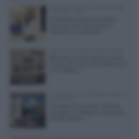
Samsung Display: OLED DisplayHDR
True Black 1400
Il costruttore coreano ha svelato il
primo pannello OLED capace di
mantenere una luminanza...»
KEF LS Luxe, diffusori attivi wireless
KEF svela un nuovo sistema senza fili
di fascia alta, frutto della collaborazione
con il designer...»
LG Display: nuovi OLED più economici
a due strati
Per rendere TV e monitor OLED più
accessibili, LG Display sta sviluppando
pannelli Tandem...»
Netflix: tutte le novità in uscita in