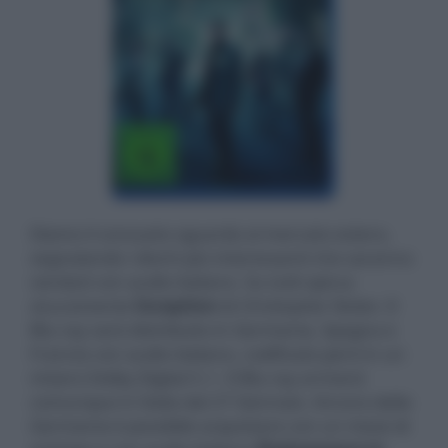
Diamo il consueto sguardo al mercato estero,
segnalando i dischi più interessanti che saranno
venduti con audio italiano. Su tutti spicca
sicuramente
Inception
di
Christopher Nolan
. Il
Blu-ray sarà distribuito in Germania, Spagna e
Francia con audio italiano, codificato però in un
misero Dolby Digital 5.1. Il Blu-ray arriverà
comunque in Italia dal 27 Gennaio. Ancora dalla
Germania è possibile acquistare con un mese di