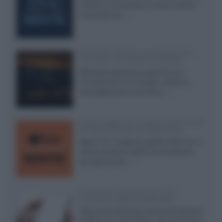
il ritorno di Futurama, il nuovo evento
conclusivo de...»
McIntosh MX124, pre-decoder A/V
con Dirac Live Room Correction
McIntosh espande la gamma con
un'elettronica 13.4 canali, dotata di
autocalibrazione con Dirac...»
Novità Apple TV+ a agosto 2026: tutte
le uscite ufficiali e il calendario
Apple TV+ inaugura agosto 2026 con il
ritorno di alcune delle sue produzioni
più apprezzate,...»
Le funzioni nascoste più utili
all’interno degli smartphone
Dietro le funzioni più comuni di Android
e iPhone si nascondono strumenti poco