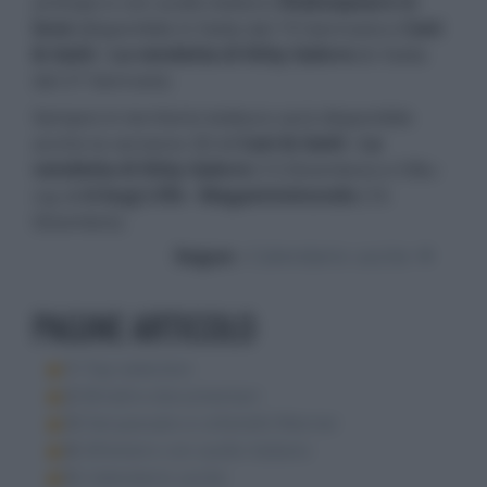
anticipo e con audio italiano
Shakespeare in
love
(disponibile in Italia dal 19 Gennaio) e
Cani
& Gatti - La vendetta di Kitty Galore
(in Italia
dal 27 Gennaio).
Sempre in territorio tedesco sarà disponibile
anche la versione 3D di
Cani & Gatti - La
vendetta di Kitty Galore
(13 Dicembre) e il Blu-
ray di
A bug's life - Megaminimondo
(16
Dicembre).
Segue :
Calendario uscite
PAGINE ARTICOLO
1:
Top selection
2:
Brividi e documentari
3:
Dal passato e cofanetti Warner
4:
All'estero con audio italiano
5:
Calendario uscite