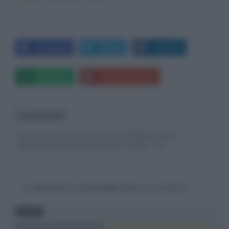
Facebook
Twitter
LinkedIn
Whatsapp
Stampa l'articolo
Commenti
Gli autori dei commenti, e non la redazione, sono
responsabili dei contenuti da loro inseriti -
Info
La discussione è consultabile anche
qui
, sul forum.
FOCUS