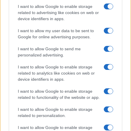
I want to allow Google to enable storage
related to advertising like cookies on web or
device identifiers in apps.
I want to allow my user data to be sent to
Google for online advertising purposes.
I want to allow Google to send me
personalized advertising.
I want to allow Google to enable storage
related to analytics like cookies on web or
AV Magazine
è membro EISA dal 2019
device identifiers in apps.
all'interno del Mobile Devices Expert Group
I want to allow Google to enable storage
Per informazioni:
www.eisa.eu
related to functionality of the website or app.
I want to allow Google to enable storage
related to personalization.
Legali
-
Privacy
-
Privicy settings
Cookie
-
Pubblicità
-
Redazione
I want to allow Google to enable storage