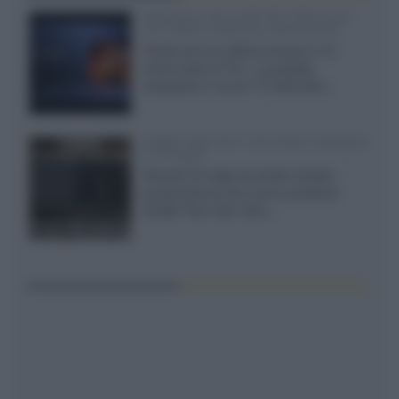
SQD-Mini LED 5.000 NIT 2040 zone
TCL 65C8L a 838 euro IVA inclusa
Grazie ad una offerta amazon e al
cache-back di TCL, è possibile
acquistare il nuovo TV SQD-Mini...
XGIMI Titan Noir Ultra Max a Bologna
il 23 luglio
Giovedì 23 luglio da Audio Quality,
presentazione del nuovo proiettore
XGIMI Titan Noir Ultra...