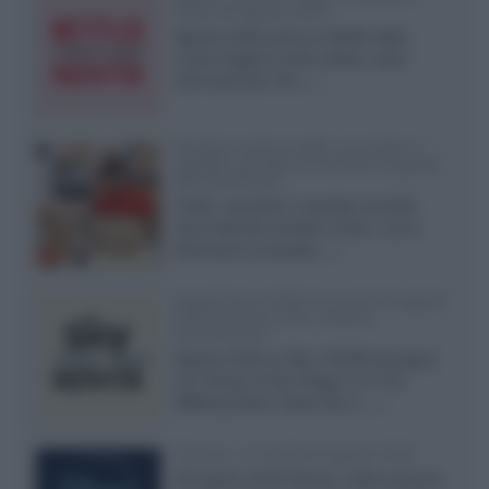
Italia ad agosto 2026
Agosto 2026 porta su Netflix Italia
nuove stagioni molto attese, serie
internazionali, film...»
Vendere online cuffie, auricolari e
speaker portatili tra privati: la guida
alle spedizioni
Cuffie, auricolari e speaker portatili
sono facili da vendere online, ma le
dimensioni compatte...»
Novità Sky e NOW: le uscite di agosto
2026 tra serie, film, show e
documentari
Agosto 2026 su Sky e NOW prosegue
con House of the Dragon 3 e The
Walking Dead: Dead City 3,...»
Disney+, le novità di agosto 2026
Ad agosto 2026 Disney+ Italia propone