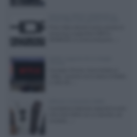
Samsung: HDR10+ ADVANCED su
Prime Video sulla gamma TV 2026
Prime Video diventa il primo servizio di
streaming a supportare HDR10+
ADVANCED, la nuova evoluzione...»
Netflix: supporto 4K su Google
Chrome
Il browser Chrome, finora limitato al
1080p, consente ora la visione di Netflix
in Ultra HD...»
Diffusori Q Acoustics 3040c
Il produttore britannico espande la serie
entry level 3000c con un secondo, più
compatto,...»