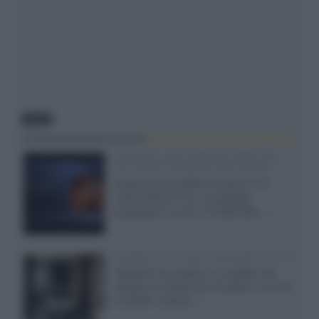
NEWS
SQD-Mini LED 5.000 NIT 2040 zone
TCL 65C8L a 838 euro IVA inclusa
Grazie ad una offerta amazon e al
cache-back di TCL, è possibile
acquistare il nuovo TV SQD-Mini...»
Velodyne The 1824, subwoofer hi-end
Velodyne ha svelato un modello che
integra un woofer da 18 pollici e uno da
24 pollici, capace...»