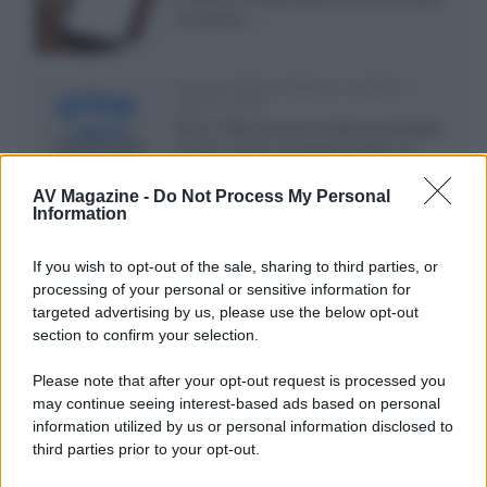
conosciuti...»
Amazon Prime Video le novità di
agosto 2026
Prime Video ha annunciato le principali
novità in arrivo ad agosto 2026: tra i
titoli di punta...»
AV Magazine -
Do Not Process My Personal
Information
Blade Runner 2099, il teaser della
serie con Michelle Yeoh e Hunter
If you wish to opt-out of the sale, sharing to third parties, or
Schafer
processing of your personal or sensitive information for
Prime Video ha pubblicato il primo
targeted advertising by us, please use the below opt-out
teaser trailer di Blade Runner 2099,
section to confirm your selection.
miniserie ambientata...»
Please note that after your opt-out request is processed you
Gli Anelli del Potere 3, il teaser
may continue seeing interest-based ads based on personal
anticipa la creazione dell’Unico
Anello
information utilized by us or personal information disclosed to
Prime Video ha pubblicato il primo
third parties prior to your opt-out.
teaser trailer della terza stagione de Il