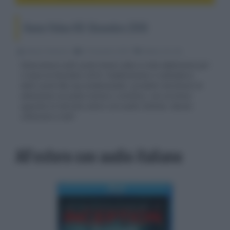
Home Video HD: Dicembre 2010
Alessio Tambone
01 Dicembre 2010
media, hd e 4k
Panoramica sulle uscite home video in alta definizione per
il mese di Dicembre 2010. Pubblichiamo il calendario
delle uscite Blu-ray evidenziando i prodotti meritevoli di
attenzione sul piano tecnico o artistico, con un breve
sguardo al mercato estero con audio italiano. Buona
collezione a tutti
All'estero con audio italiano