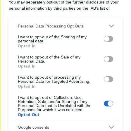
Signore degli...»
You may separately opt-out of the further disclosure of your
personal information by third parties on the IAB’s list of
downstream participants.
Qualcomm Snapdragon sui nuovi
Galaxy: smartphone, smartwatch e
smart glasses condividono la stessa
Personal Data Processing Opt Outs
This information may also be disclosed by us to third parties
piattaforma AI
on the IAB’s List of Downstream Participants that may further
Samsung amplia l’impiego delle
I want to opt-out of the Sharing of my
disclose it to other third parties.
piattaforme Qualcomm nel proprio
personal data.
ecosistema Galaxy. Snapdragon...»
Opted In
Please note that this website/app uses one or more Google
services and may gather and store information including but
I want to opt-out of the Sale of my
La tecnologia al servizio del turismo:
Personal Data.
not limited to your visit or usage behaviour. You may click to
le soluzioni digitali che semplificano
Opted In
grant or deny consent to Google and its third-party tags to
la vita nei grandi hub europei
use your data for below specified purposes in below Google
Organizzare un viaggio oggi significa
I want to opt-out of processing my
consent section.
poter gestire online anche servizi
Personal Data for Targeted Advertising.
Opted In
fondamentali come...»
I want to opt-out of Collection, Use,
Retention, Sale, and/or Sharing of my
Personal Data that Is Unrelated with the
Purposes for which it was collected.
Opted Out
Google consents