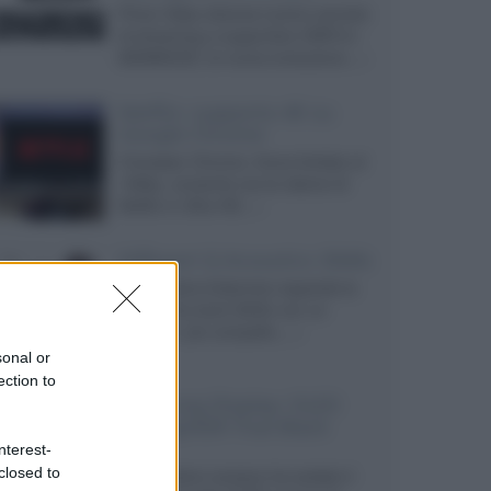
Prime Video diventa il primo servizio
di streaming a supportare HDR10+
ADVANCED, la nuova evoluzione...»
Netflix: supporto 4K su
Google Chrome
Il browser Chrome, finora limitato al
1080p, consente ora la visione di
Netflix in Ultra HD...»
Diffusori Q Acoustics 3040c
Il produttore britannico espande la
serie entry level 3000c con un
secondo, più compatto,...»
sonal or
ection to
Samsung Display: OLED
DisplayHDR True Black
1400
nterest-
closed to
Il costruttore coreano ha svelato il