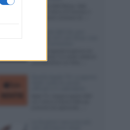
Ad agosto 2026 Disney+ Italia
propone il ritorno di Futurama, il
nuovo evento conclusivo de...»
McIntosh MX124, pre-
decoder A/V con Dirac Live
Room Correction
McIntosh espande la gamma con
un'elettronica 13.4 canali, dotata di
autocalibrazione con Dirac...»
Novità Apple TV+ a agosto
2026: tutte le uscite
ufficiali e il calendario
Apple TV+ inaugura agosto 2026
con il ritorno di alcune delle sue
produzioni più apprezzate,...»
Le funzioni nascoste più
utili all’interno degli