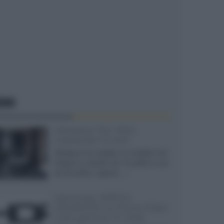
EWS
Velodyne The 1824,
subwoofer hi-end
Velodyne ha svelato un modello che
integra un woofer da 18 pollici e uno
da 24 pollici, capace...»
Samsung: HDR10+
ADVANCED su Prime Video
sulla gamma TV 2026