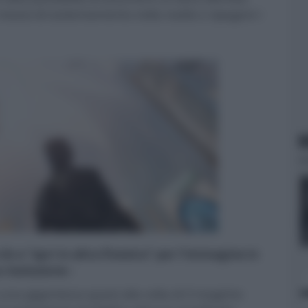
mezzo di sostentamento nella realtà o ripagare i
N
 dx e "apri in altra finestra" per l'immagine in
risoluzione -
e una gigantesca quest alla volta di 3 magiche