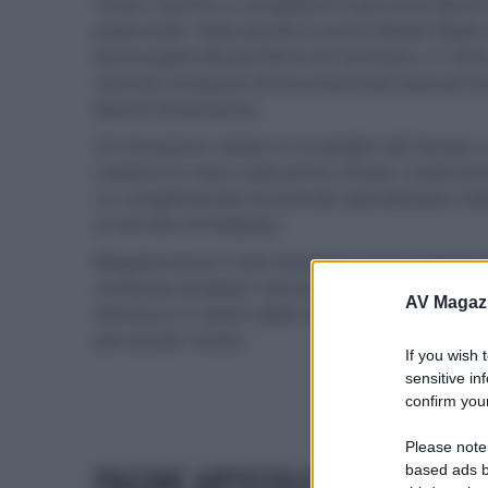
chiavi: il primo a completare il percorso diver
potenziale. Della partita è anche Wade Watts 
baraccopoli alla periferia di Columbus, in Ohio,
velocità composta di innumerevoli ostacoli ma, 
blocchi di partenza.
Un'intuizione celata tra le pieghe del tempo e 
mettere le mani sulla prima chiave, scatenando
un conglomerato di aziende specializzate nella
al servizio di Hallyday.
Megalomania e sete di potere hanno spinto S
centinaia di player concorrono in OASIS per as
AV Magaz
dismisura il valore delle azioni societarie ma 
personale rivalsa.
If you wish 
sensitive in
confirm your
Please note
PAGINE ARTICOLO
based ads b