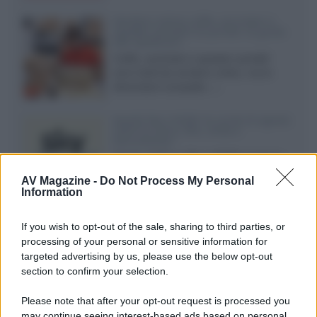
Vendere online cuffie, auricolari e
speaker portatili tra privati: la guida
alle spedizioni
Cuffie, auricolari e speaker portatili
sono facili da vendere online, ma le
dimensioni compatte...»
Novità Sky e NOW: le uscite di agosto
2026 tra serie, film, show e
documentari
Agosto 2026 su Sky e NOW prosegue
con House of the Dragon 3 e The
AV Magazine -
Do Not Process My Personal
Walking Dead: Dead City 3,...»
Information
Disney+, le novità di agosto 2026
If you wish to opt-out of the sale, sharing to third parties, or
Ad agosto 2026 Disney+ Italia propone
processing of your personal or sensitive information for
il ritorno di Futurama, il nuovo evento
targeted advertising by us, please use the below opt-out
conclusivo de...»
section to confirm your selection.
Please note that after your opt-out request is processed you
may continue seeing interest-based ads based on personal