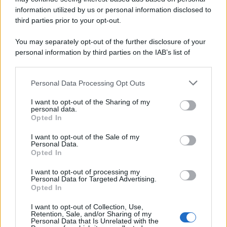
McIntosh MX124, pre-decoder A/V
con Dirac Live Room Correction
information utilized by us or personal information disclosed to
McIntosh espande la gamma con
third parties prior to your opt-out.
un'elettronica 13.4 canali, dotata di
autocalibrazione con Dirac...»
You may separately opt-out of the further disclosure of your
personal information by third parties on the IAB’s list of
downstream participants.
Novità Apple TV+ a agosto 2026: tutte
le uscite ufficiali e il calendario
Personal Data Processing Opt Outs
This information may also be disclosed by us to third parties
Apple TV+ inaugura agosto 2026 con il
on the IAB’s List of Downstream Participants that may further
ritorno di alcune delle sue produzioni
I want to opt-out of the Sharing of my
disclose it to other third parties.
personal data.
più apprezzate,...»
Opted In
Please note that this website/app uses one or more Google
services and may gather and store information including but
I want to opt-out of the Sale of my
Le funzioni nascoste più utili
Personal Data.
not limited to your visit or usage behaviour. You may click to
all’interno degli smartphone
Opted In
grant or deny consent to Google and its third-party tags to
Dietro le funzioni più comuni di Android
use your data for below specified purposes in below Google
e iPhone si nascondono strumenti poco
I want to opt-out of processing my
consent section.
Personal Data for Targeted Advertising.
conosciuti...»
Opted In
I want to opt-out of Collection, Use,
Retention, Sale, and/or Sharing of my
Personal Data that Is Unrelated with the