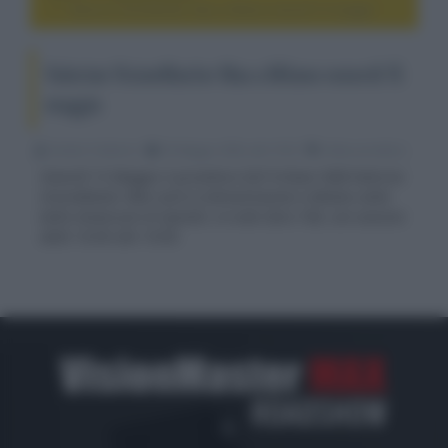
Valerion VisionMaster Max a Milano venerdì 15 maggio
Valerion VisionMaster Max a Milano venerdì 15
maggio
Emidio Frattaroli
05 Maggio 2026, alle 19:33
video proiettori
Venerdì 15 Maggio il proiettore DLP trilaser RGB Valerion
VisionMaster Max sarà in dimostrazione a Milano nella
bella showroom di Spinelli, in viale Zara 108, con sessioni
dalle 16:00 alle 19:00