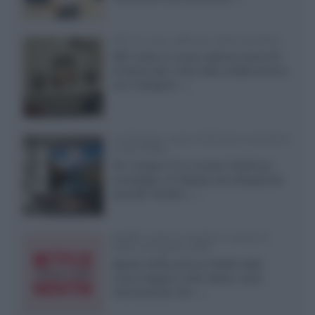
KEF LS Luxe, diffusori attivi wireless
KEF svela un nuovo sistema senza fili
di fascia alta, frutto della collaborazione
con il designer...»
LG Display: nuovi OLED più economici
a due strati
Per rendere TV e monitor OLED più
accessibili, LG Display sta sviluppando
pannelli Tandem...»
Netflix: tutte le novità in uscita in
Italia ad agosto 2026
Agosto 2026 porta su Netflix Italia
nuove stagioni molto attese, serie
internazionali, film...»