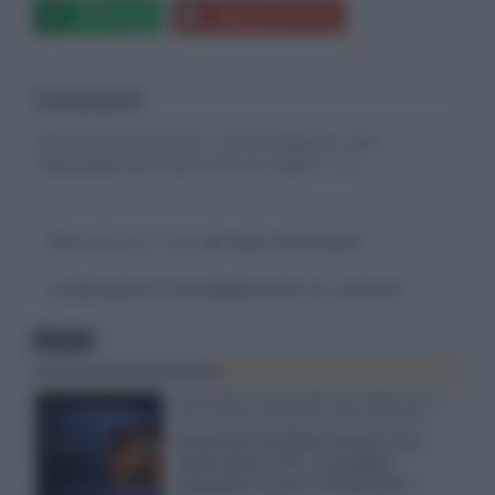
Whatsapp
Stampa l'articolo
Commenti
Gli autori dei commenti, e non la redazione, sono
responsabili dei contenuti da loro inseriti -
Info
Devi
effettuare il login
per poter commentare
La discussione è consultabile anche
qui
, sul forum.
FOCUS
SQD-Mini LED 5.000 NIT 2040 zone
TCL 65C8L a 838 euro IVA inclusa
Grazie ad una offerta amazon e al
cache-back di TCL, è possibile
acquistare il nuovo TV SQD-Mini...