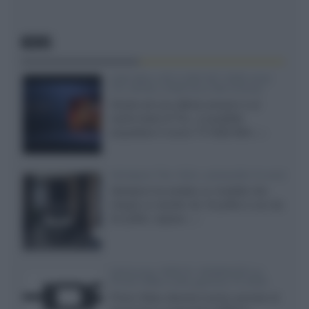
NEWS
SQD-Mini LED 5.000 NIT 2040 zone
TCL 65C8L a 838 euro IVA inclusa
Grazie ad una offerta amazon e al
cache-back di TCL, è possibile
acquistare il nuovo TV SQD-Mini...»
Velodyne The 1824, subwoofer hi-end
Velodyne ha svelato un modello che
integra un woofer da 18 pollici e uno da
24 pollici, capace...»
Samsung: HDR10+ ADVANCED su
Prime Video sulla gamma TV 2026
Prime Video diventa il primo servizio di