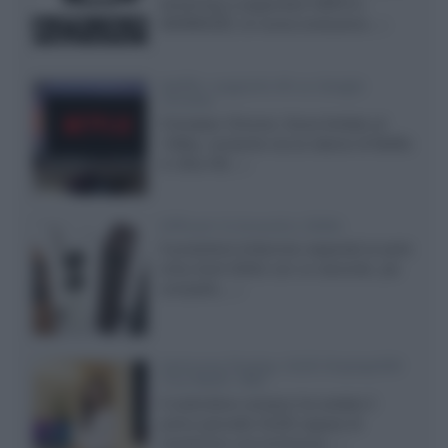
streaming a supportare HDR10+
ADVANCED, la nuova evoluzione...»
Netflix: supporto 4K su Google
Chrome
Il browser Chrome, finora limitato al
1080p, consente ora la visione di Netflix
in Ultra HD...»
Diffusori Q Acoustics 3040c
Il produttore britannico espande la serie
entry level 3000c con un secondo, più
compatto,...»
Samsung Display: OLED DisplayHDR
True Black 1400
Il costruttore coreano ha svelato il
primo pannello OLED capace di
mantenere una luminanza...»