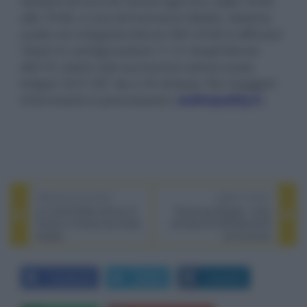
Sessioni di circa 45 minuti ogni ora, dalle 16:00
alle 19:00, a cura di Francesco Aliotta. Sistema
audio con integrato Denon AVC-A10H e diffusori
Totem in configurazione 7.1.4. Ampli Denon
AVC10, totem solo surround e atmos scase.
Eclipse 16:9 120" da 2,7m di base. Per maggiori
informazioni e prenotazioni:
audioquality.it
-
PREVIOUS POST
NEXT POST
Le novità Dolby Atmos di
Samsung Display: nuovi
Visions of Sound da Audio
prototipi EL-QD/NanoLED
Quality
più luminosi
Facebook
Twitter
LinkedIn