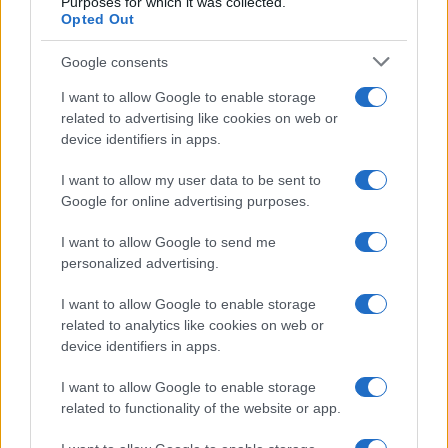
Purposes for which it was collected.
Opted Out
Google consents
I want to allow Google to enable storage
related to advertising like cookies on web or
device identifiers in apps.
I want to allow my user data to be sent to
Google for online advertising purposes.
I want to allow Google to send me
personalized advertising.
I want to allow Google to enable storage
related to analytics like cookies on web or
AV Magazine
è membro EISA dal 2019
device identifiers in apps.
all'interno del Mobile Devices Expert Group
I want to allow Google to enable storage
Per informazioni:
www.eisa.eu
related to functionality of the website or app.