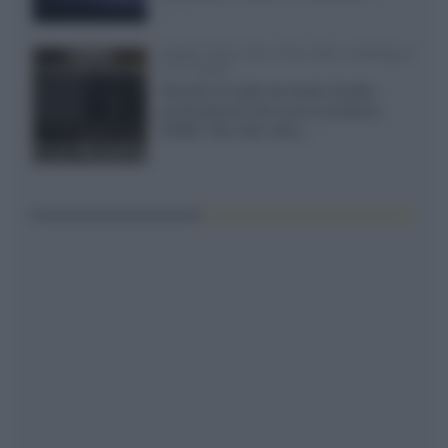
XGIMI Titan Noir Ultra Max a Bologna
il 23 luglio
Giovedì 23 luglio da Audio Quality,
presentazione del nuovo proiettore
XGIMI Titan Noir Ultra...