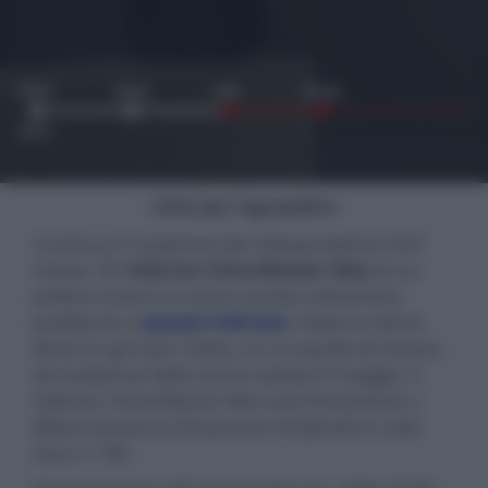
- click per ingrandire -
Continua il roadshow del videoproiettore DLP
trilaser 4K
Valerion VisionMaster Max
di cui
potete trovare la nostra analisi nell'articolo
pubblicato a
questo indirizzo
. Dopo le ultime
demo in giro per l'Italia, tra cui quella di Unione
da Audiomax dello scorso sabato 9 maggio, il
Valerion VisionMaster Max sarà finalmente a
Milano presso la Showroom di Spinelli in viale
Zara n.108.